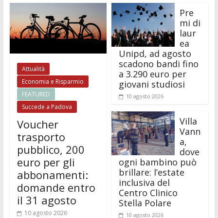
Pre
mi di
laur
ea
Unipd, ad agosto
scadono bandi fino
Attualità
a 3.290 euro per
Economia e Risparmio
giovani studiosi
FEATURED
10 agosto 2026
Succede a Padova
Villa
Voucher
Vann
trasporto
a,
pubblico, 200
dove
euro per gli
ogni bambino può
brillare: l’estate
abbonamenti:
inclusiva del
domande entro
Centro Clinico
il 31 agosto
Stella Polare
10 agosto 2026
10 agosto 2026