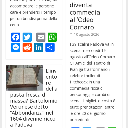
diventa
accomodare le persone
commedia
care e prendersi il tempo
all’Odeo
per un brindisi prima della
cena
Cornaro
F
T
E
W
10 agosto 2026
ac
w
m
h
M
R
Li
C
I 39 scalini Padova va in
scena mercoledì 19
e
itt
ai
at
e
e
n
o
agosto all’Odeo Cornaro.
b
er
l
s
ss
d
k
n
Gli Amici del Teatro di
Pianiga trasformano il
L’inv
o
A
e
di
e
di
celebre thriller di
ento
o
p
n
t
dI
vi
re
Hitchcock in una
della
commedia ricca di
k
p
g
n
di
pasta fresca di
personaggi e cambi di
er
massa? Bartolomio
scena. Il biglietto costa 8
Veronese detto
euro; prenotazioni entro
“Abbondanza” nel
le ore 20 del giorno
1604 divenne ricco
precedente.
a Padova