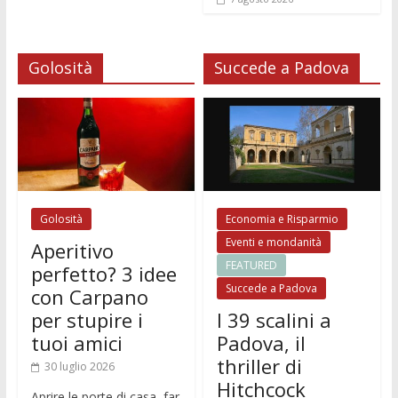
o
A
e
di
e
di
o
p
n
t
dI
vi
k
p
g
n
di
Golosità
Succede a Padova
er
Golosità
Economia e Risparmio
Eventi e mondanità
Aperitivo
FEATURED
perfetto? 3 idee
Succede a Padova
con Carpano
per stupire i
I 39 scalini a
tuoi amici
Padova, il
thriller di
30 luglio 2026
Hitchcock
Aprire le porte di casa, far