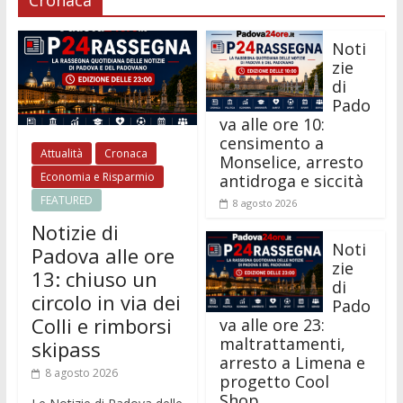
Cronaca
Noti
zie
di
Pado
va alle ore 10:
censimento a
Attualità
Cronaca
Monselice, arresto
Economia e Risparmio
antidroga e siccità
FEATURED
8 agosto 2026
Notizie di
Noti
Padova alle ore
zie
13: chiuso un
di
circolo in via dei
Pado
Colli e rimborsi
va alle ore 23:
maltrattamenti,
skipass
arresto a Limena e
8 agosto 2026
progetto Cool
Shop