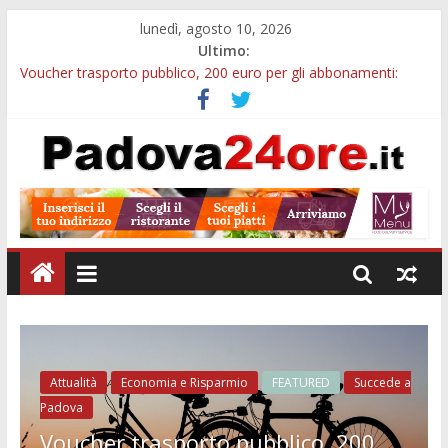
lunedì, agosto 10, 2026
Ultimo:
Voucher trasporto pubblico, 200 euro per gli abbonamenti:
domande entro il 31 agosto
Premi di laurea Unipd, ad agosto scadono bandi fino a 3.290
euro per giovani studiosi
Villa Vanna, dove ogni bambino può brillare: l’estate inclusiva
del Centro Clinico Stella Polare
Notizie di Padova alle ore 10: mobilità comunale, Camera di
Commercio e bus sui Colli
I 39 scalini a Padova, il thriller di Hitchcock diventa commedia
all’Odeo Cornaro
Attualità
Economia e Risparmio
FEATURED
Succede a
Padova
Voucher trasporto pubblico, 200