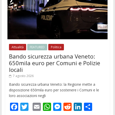
Attualità
FEATURED
Politica
Bando sicurezza urbana Veneto:
650mila euro per Comuni e Polizie
locali
7 agosto 2026
Bando sicurezza urbana Veneto: la Regione mette a
disposizione 650mila euro per sostenere i Comuni e le
loro associazioni negli
F
T
E
W
M
R
Li
C
ac
w
m
h
e
e
n
o