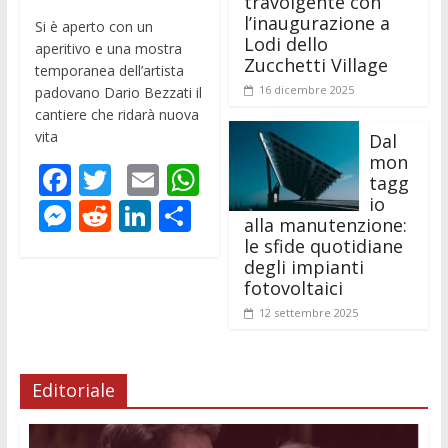
travolgente con
l’inaugurazione a
Si è aperto con un
Lodi dello
aperitivo e una mostra
Zucchetti Village
temporanea dell’artista
16 dicembre 2025
padovano Dario Bezzati il
cantiere che ridarà nuova
vita
Dal
mon
F
T
E
W
tagg
ac
w
m
h
io
M
R
Li
C
alla manutenzione:
e
itt
ai
at
e
e
n
o
le sfide quotidiane
b
er
l
s
degli impianti
ss
d
k
n
fotovoltaici
o
A
e
di
e
di
12 settembre 2025
o
p
n
t
dI
vi
k
p
g
n
di
Editoriale
er