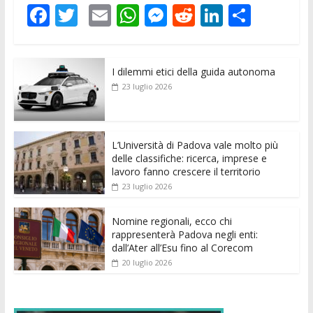
F
T
E
W
M
R
Li
C
ac
w
m
h
e
e
n
o
e
itt
ai
at
ss
d
k
n
I dilemmi etici della guida autonoma
b
er
l
s
e
di
e
di
23 luglio 2026
o
A
n
t
dI
vi
o
p
g
n
di
k
p
er
L’Università di Padova vale molto più
delle classifiche: ricerca, imprese e
lavoro fanno crescere il territorio
23 luglio 2026
Nomine regionali, ecco chi
rappresenterà Padova negli enti:
dall’Ater all’Esu fino al Corecom
20 luglio 2026