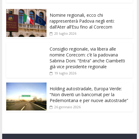
e
itt
ai
at
ss
d
k
n
Nomine regionali, ecco chi
b
er
l
s
e
di
e
di
rappresenterà Padova negli enti:
o
A
n
t
dI
vi
dall’Ater all’Esu fino al Corecom
20 luglio 2026
o
p
g
n
di
k
p
er
Consiglio regionale, via libera alle
nomine Corecom: c’è la padovana
Sabrina Doni. “Entra” anche Ciambetti
già vice presidente regionale
19 luglio 2026
Holding autostradale, Europa Verde:
“Non diventi un bancomat per la
Pedemontana e per nuove autostrade”
26 gennaio 2026