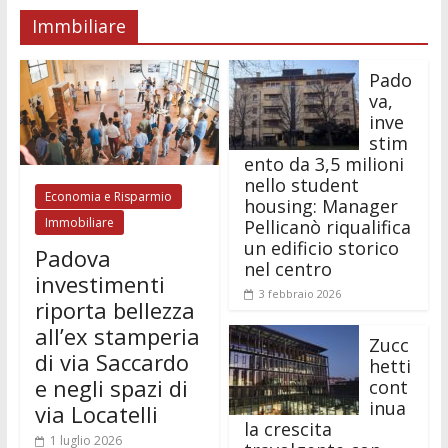
o
A
e
di
e
di
Immbiliare
o
p
n
t
dI
vi
k
p
g
n
di
Pado
er
va,
inve
stim
ento da 3,5 milioni
nello student
Economia e Risparmio
housing: Manager
Immobiliare
Pellicanò riqualifica
un edificio storico
Padova
nel centro
investimenti
3 febbraio 2026
riporta bellezza
all’ex stamperia
Zucc
di via Saccardo
hetti
e negli spazi di
cont
inua
via Locatelli
la crescita
1 luglio 2026