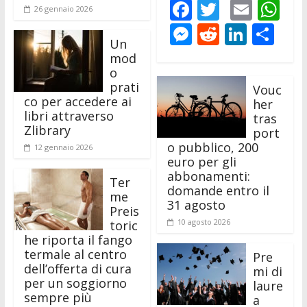
F
T
E
W
26 gennaio 2026
ac
w
m
h
M
R
Li
C
Un
e
itt
ai
at
e
e
n
o
mod
b
er
l
s
ss
d
k
n
o
prati
Vouc
o
A
e
di
e
di
co per accedere ai
her
o
p
n
t
dI
vi
libri attraverso
tras
Zlibrary
port
k
p
g
n
di
o pubblico, 200
12 gennaio 2026
er
euro per gli
abbonamenti:
Ter
domande entro il
me
31 agosto
Preis
10 agosto 2026
toric
he riporta il fango
termale al centro
Pre
dell’offerta di cura
mi di
per un soggiorno
laure
sempre più
a