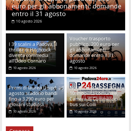
eo
euro per gli abbonamenti: domande
entro il 31 agosto
10 agosto 2026
Voucher trasporto
I 39 scalini a Padova, il
pubblico, 200 euro per
thriller di Hitchcock
gli abbonamenti:
diventa commedia
domande entro il 31
all’Odeo Cornaro
agosto
10 agosto 2026
10 agosto 2026
Premi di laurea Unipd, ad
Notizie di Padova alle ore
agosto scadono bandi
10: mobilità comunale,
fino a 3.290 euro per
Camera di Commercio e
giovani studiosi
bus sui Colli
10 agosto 2026
10 agosto 2026