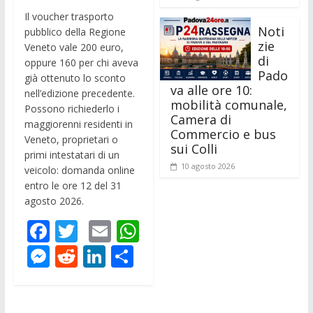
Il voucher trasporto
Noti
pubblico della Regione
zie
Veneto vale 200 euro,
di
oppure 160 per chi aveva
Pado
già ottenuto lo sconto
va alle ore 10:
nell’edizione precedente.
mobilità comunale,
Possono richiederlo i
Camera di
maggiorenni residenti in
Commercio e bus
Veneto, proprietari o
sui Colli
primi intestatari di un
10 agosto 2026
veicolo: domanda online
entro le ore 12 del 31
agosto 2026.
F
T
E
W
ac
w
m
h
M
R
Li
C
e
itt
ai
at
e
e
n
o
b
er
l
s
ss
d
k
n