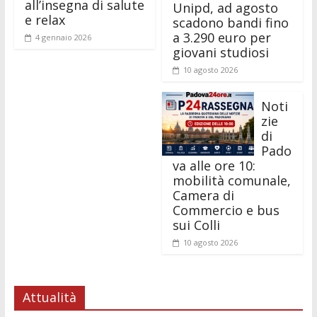
all’insegna di salute
Unipd, ad agosto
e relax
scadono bandi fino
a 3.290 euro per
4 gennaio 2026
giovani studiosi
10 agosto 2026
Noti
zie
di
Pado
va alle ore 10:
mobilità comunale,
Camera di
Commercio e bus
sui Colli
10 agosto 2026
Attualità