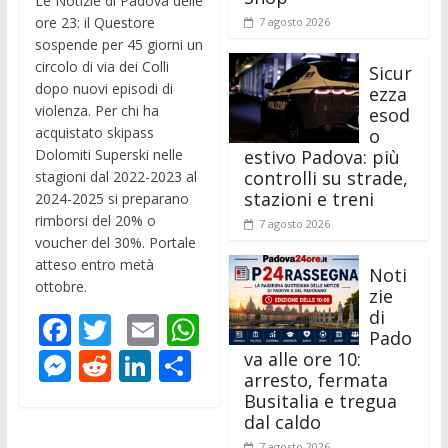
Le Notizie di Padova delle
ore 23: il Questore
7 agosto 2026
sospende per 45 giorni un
circolo di via dei Colli
Sicur
dopo nuovi episodi di
ezza
violenza. Per chi ha
esod
acquistato skipass
o
Dolomiti Superski nelle
estivo Padova: più
controlli su strade,
stagioni dal 2022-2023 al
stazioni e treni
2024-2025 si preparano
rimborsi del 20% o
7 agosto 2026
voucher del 30%. Portale
atteso entro metà
Noti
ottobre.
zie
di
F
T
E
W
Pado
ac
w
m
h
M
R
Li
C
va alle ore 10:
arresto, fermata
e
itt
ai
at
e
e
n
o
Busitalia e tregua
b
er
l
s
ss
d
k
n
dal caldo
7 agosto 2026