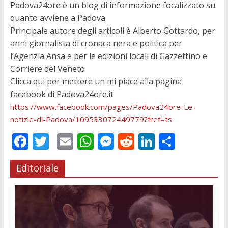
Padova24ore è un blog di informazione focalizzato su
quanto avviene a Padova
Principale autore degli articoli è Alberto Gottardo, per
anni giornalista di cronaca nera e politica per
l’Agenzia Ansa e per le edizioni locali di Gazzettino e
Corriere del Veneto
Clicca qui per mettere un mi piace alla pagina
facebook di Padova24ore.it
https://www.facebook.com/pages/Padova24ore-Le-
notizie-di-Padova/109533072449779?fref=ts
F
T
E
W
M
R
Li
C
ac
w
m
h
e
e
n
o
Editoriale
e
itt
ai
at
ss
d
k
n
b
er
l
s
e
di
e
di
o
A
n
t
dI
vi
o
p
g
n
di