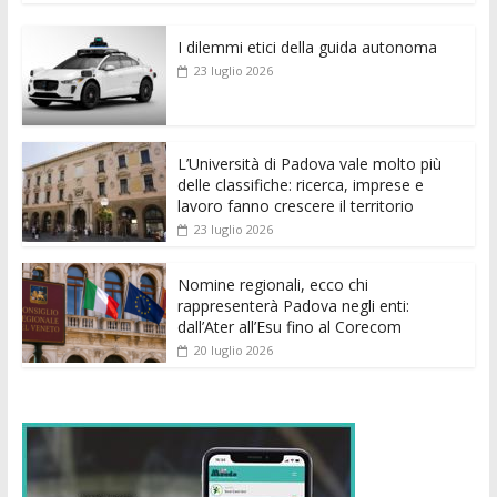
e
itt
ai
at
ss
d
k
n
I dilemmi etici della guida autonoma
b
er
l
s
e
di
e
di
23 luglio 2026
o
A
n
t
dI
vi
o
p
g
n
di
k
p
er
L’Università di Padova vale molto più
delle classifiche: ricerca, imprese e
lavoro fanno crescere il territorio
23 luglio 2026
Nomine regionali, ecco chi
rappresenterà Padova negli enti:
dall’Ater all’Esu fino al Corecom
20 luglio 2026