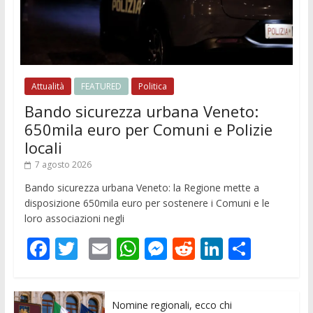
Attualità
FEATURED
Politica
Bando sicurezza urbana Veneto:
650mila euro per Comuni e Polizie
locali
7 agosto 2026
Bando sicurezza urbana Veneto: la Regione mette a
disposizione 650mila euro per sostenere i Comuni e le
loro associazioni negli
F
T
E
W
M
R
Li
C
ac
w
m
h
e
e
n
o
e
itt
ai
at
ss
d
k
n
Nomine regionali, ecco chi