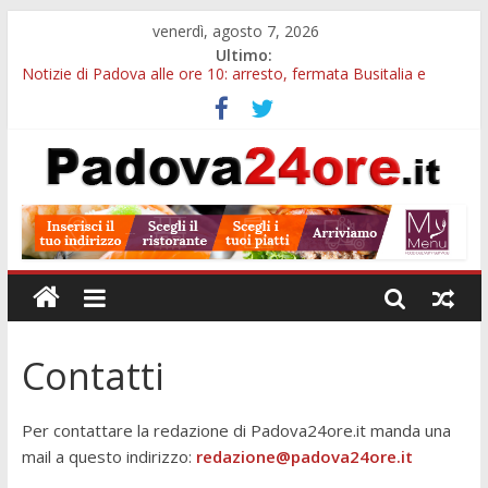
venerdì, agosto 7, 2026
Ultimo:
Notizie di Padova alle ore 10: arresto, fermata Busitalia e
tregua dal caldo
Notizie di Padova alle ore 23: maltrattamenti, arresto a
Limena e progetto Cool Shop
Bando sicurezza urbana Veneto: 650mila euro per Comuni e
Polizie locali
Sicurezza esodo estivo Padova: più controlli su strade, stazioni
e treni
Bonus trasporto pubblico Veneto: 200 euro per l’abbonamento
annuale
Contatti
Per contattare la redazione di Padova24ore.it manda una
mail a questo indirizzo:
redazione@padova24ore.it