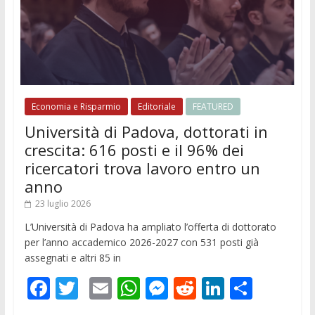
k
p
er
Economia e Risparmio
Editoriale
FEATURED
Università di Padova, dottorati in
crescita: 616 posti e il 96% dei
ricercatori trova lavoro entro un
anno
23 luglio 2026
L’Università di Padova ha ampliato l’offerta di dottorato
per l’anno accademico 2026-2027 con 531 posti già
assegnati e altri 85 in
F
T
E
W
M
R
Li
C
ac
w
m
h
e
e
n
o