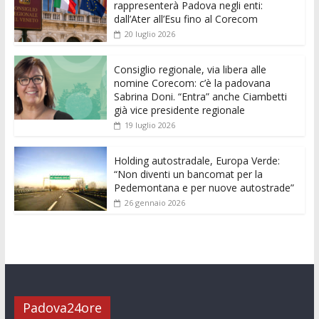
b
er
l
s
e
di
e
di
rappresenterà Padova negli enti:
o
A
n
t
dI
vi
dall’Ater all’Esu fino al Corecom
20 luglio 2026
o
p
g
n
di
k
p
er
Consiglio regionale, via libera alle
nomine Corecom: c’è la padovana
Sabrina Doni. “Entra” anche Ciambetti
già vice presidente regionale
19 luglio 2026
Holding autostradale, Europa Verde:
“Non diventi un bancomat per la
Pedemontana e per nuove autostrade”
26 gennaio 2026
Padova24ore