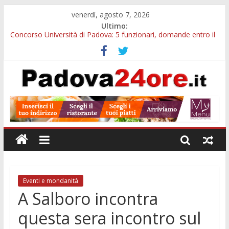
venerdì, agosto 7, 2026
Ultimo:
Concorso Università di Padova: 5 funzionari, domande entro il
7 agosto
Notizie di Padova alle ore 10: arresto, fermata Busitalia e
tregua dal caldo
Slow Looking agli Eremitani: un’ora per osservare davvero
un’opera
Notizie di Padova alle ore 21: lavoratore morto, credito sul
gasolio e IA nei Comuni
Orto Botanico Padova: visite ed escursioni fino a settembre
Eventi e mondanità
A Salboro incontra
questa sera incontro sul