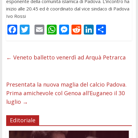
esponente della comunità islamica di Padova. L’incontro ha
inizio alle 20.45 ed è coordinato dal vice sindaco di Padova
Ivo Rossi
F
T
E
W
M
R
Li
C
ac
w
m
h
e
e
n
o
e
itt
ai
at
ss
d
k
n
b
er
l
s
e
di
e
di
←
Veneto balletto venerdì ad Arquà Petrarca
o
A
n
t
dI
vi
o
p
g
n
di
Presentata la nuova maglia del calcio Padova.
k
p
er
Prima amichevole col Genoa all’Euganeo il 30
luglio
→
Editoriale