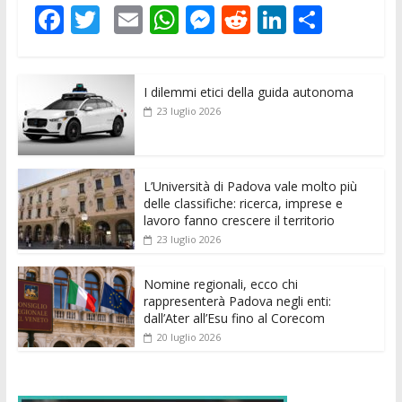
F
T
E
W
M
R
Li
C
ac
w
m
h
e
e
n
o
e
itt
ai
at
ss
d
k
n
I dilemmi etici della guida autonoma
b
er
l
s
e
di
e
di
23 luglio 2026
o
A
n
t
dI
vi
o
p
g
n
di
k
p
er
L’Università di Padova vale molto più
delle classifiche: ricerca, imprese e
lavoro fanno crescere il territorio
23 luglio 2026
Nomine regionali, ecco chi
rappresenterà Padova negli enti:
dall’Ater all’Esu fino al Corecom
20 luglio 2026