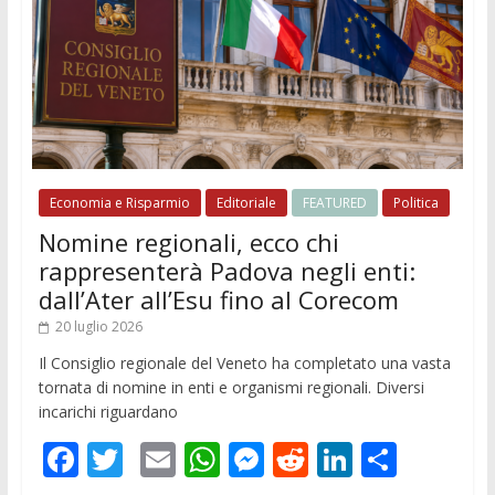
Economia e Risparmio
Editoriale
FEATURED
Politica
Nomine regionali, ecco chi
rappresenterà Padova negli enti:
dall’Ater all’Esu fino al Corecom
20 luglio 2026
Il Consiglio regionale del Veneto ha completato una vasta
tornata di nomine in enti e organismi regionali. Diversi
incarichi riguardano
F
T
E
W
M
R
Li
C
ac
w
m
h
e
e
n
o