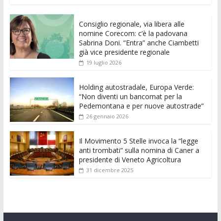
e
itt
ai
at
ss
d
k
n
Consiglio regionale, via libera alle
b
er
l
s
e
di
e
di
nomine Corecom: c’è la padovana
o
A
n
t
dI
vi
Sabrina Doni. “Entra” anche Ciambetti
già vice presidente regionale
o
p
g
n
di
19 luglio 2026
k
p
er
Holding autostradale, Europa Verde:
“Non diventi un bancomat per la
Pedemontana e per nuove autostrade”
26 gennaio 2026
Il Movimento 5 Stelle invoca la “legge
anti trombati” sulla nomina di Caner a
presidente di Veneto Agricoltura
31 dicembre 2025