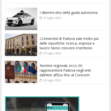
ac
w
m
h
e
e
n
o
e
itt
ai
at
ss
d
k
n
I dilemmi etici della guida autonoma
b
er
l
s
e
di
e
di
23 luglio 2026
o
A
n
t
dI
vi
o
p
g
n
di
k
p
er
L’Università di Padova vale molto più
delle classifiche: ricerca, imprese e
lavoro fanno crescere il territorio
23 luglio 2026
Nomine regionali, ecco chi
rappresenterà Padova negli enti:
dall’Ater all’Esu fino al Corecom
20 luglio 2026