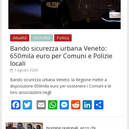
Attualità
FEATURED
Politica
Bando sicurezza urbana Veneto:
650mila euro per Comuni e Polizie
locali
7 agosto 2026
Bando sicurezza urbana Veneto: la Regione mette a
disposizione 650mila euro per sostenere i Comuni e le
loro associazioni negli
F
T
E
W
M
R
Li
C
ac
w
m
h
e
e
n
o
e
itt
ai
at
ss
d
k
n
Nomine regionali, ecco chi