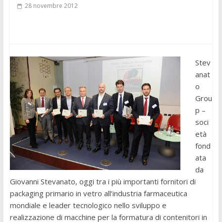
28 novembre 2012
Stev
anat
o
Grou
p –
soci
età
fond
ata
da
Giovanni Stevanato, oggi tra i più importanti fornitori di
packaging primario in vetro all’industria farmaceutica
mondiale e leader tecnologico nello sviluppo e
realizzazione di macchine per la formatura di contenitori in