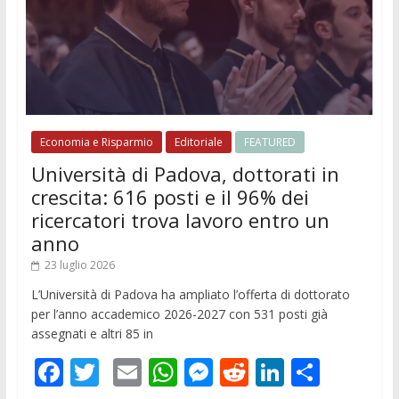
Economia e Risparmio
Editoriale
FEATURED
Università di Padova, dottorati in
crescita: 616 posti e il 96% dei
ricercatori trova lavoro entro un
anno
23 luglio 2026
L’Università di Padova ha ampliato l’offerta di dottorato
per l’anno accademico 2026-2027 con 531 posti già
assegnati e altri 85 in
F
T
E
W
M
R
Li
C