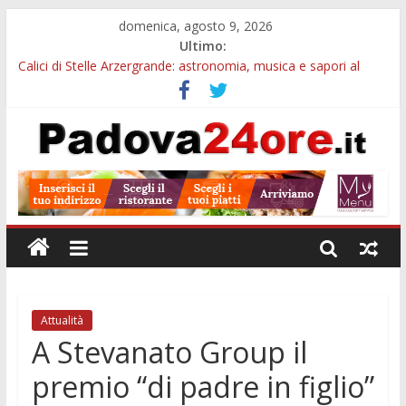
domenica, agosto 9, 2026
Ultimo:
Calici di Stelle Arzergrande: astronomia, musica e sapori al
Casone Azzurro
Campo San Martino, il Museo della civiltà contadina apre gratis
durante la sagra
Notizie di Padova alle ore 10: Notte del Volo sold out, Tribano
e festa oggi a Teolo
Teatro per famiglie a Loreggia, la Bella Addormentata arriva
sul palco domenica sera
Restauro 2026, chiuse le domande: 2,5 milioni per formare
nuove competenze in Veneto
Attualità
A Stevanato Group il
premio “di padre in figlio”