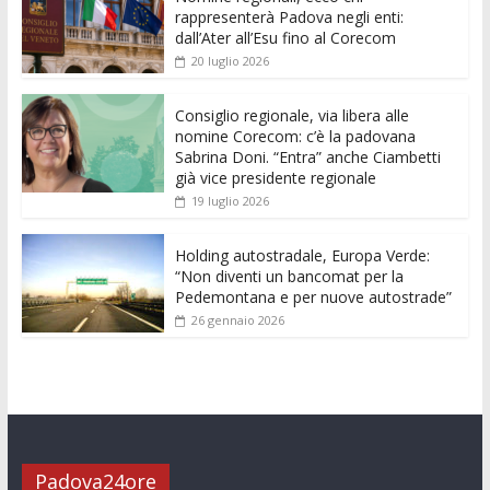
b
er
l
s
e
di
e
di
rappresenterà Padova negli enti:
o
A
n
t
dI
vi
dall’Ater all’Esu fino al Corecom
20 luglio 2026
o
p
g
n
di
k
p
er
Consiglio regionale, via libera alle
nomine Corecom: c’è la padovana
Sabrina Doni. “Entra” anche Ciambetti
già vice presidente regionale
19 luglio 2026
Holding autostradale, Europa Verde:
“Non diventi un bancomat per la
Pedemontana e per nuove autostrade”
26 gennaio 2026
Padova24ore