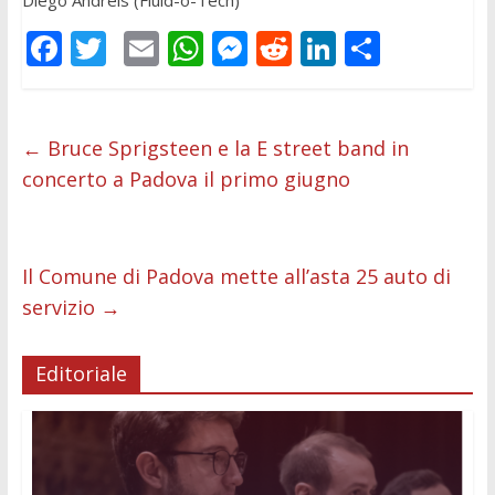
Diego Andreis (Fluid-o-Tech)
F
T
E
W
M
R
Li
C
ac
w
m
h
e
e
n
o
e
itt
ai
at
ss
d
k
n
b
er
l
s
e
di
e
di
←
Bruce Sprigsteen e la E street band in
concerto a Padova il primo giugno
o
A
n
t
dI
vi
o
p
g
n
di
k
p
er
Il Comune di Padova mette all’asta 25 auto di
servizio
→
Editoriale