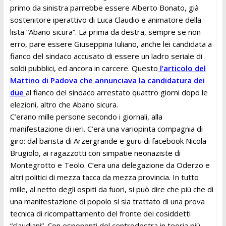
primo da sinistra parrebbe essere Alberto Bonato, già
sostenitore iperattivo di Luca Claudio e animatore della
lista “Abano sicura”. La prima da destra, sempre se non
erro, pare essere Giuseppina Iuliano, anche lei candidata a
fianco del sindaco accusato di essere un ladro seriale di
soldi pubblici, ed ancora in carcere. Questo
l’articolo del
Mattino di Padova che annunciava la candidatura dei
due
al fianco del sindaco arrestato quattro giorni dopo le
elezioni, altro che Abano sicura.
C’erano mille persone secondo i giornali, alla
manifestazione di ieri. C’era una variopinta compagnia di
giro: dal barista di Arzergrande e guru di facebook Nicola
Brugiolo, ai ragazzotti con simpatie neonaziste di
Montegrotto e Teolo. C’era una delegazione da Oderzo e
altri politici di mezza tacca da mezza provincia. In tutto
mille, al netto degli ospiti da fuori, si può dire che più che di
una manifestazione di popolo si sia trattato di una prova
tecnica di ricompattamento del fronte dei cosiddetti
“claudiani”. Con esponenti del centrodestra in teoria più