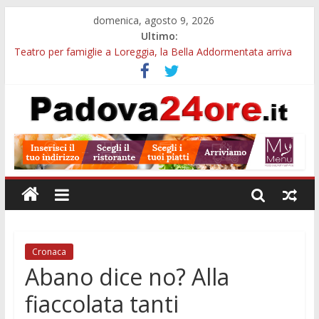
domenica, agosto 9, 2026
Ultimo:
Teatro per famiglie a Loreggia, la Bella Addormentata arriva
sul palco domenica sera
Galleria Cavour, cento opere di Diana Migliorato tra colore,
poesia e musica a Padova
Cinema Arena Romana, stasera la commedia di Antonio
Albanese sotto le stelle a Padova
Campo San Martino, il Museo della civiltà contadina apre gratis
durante la sagra
Notizie di Padova alle ore 10: Notte del Volo sold out, Tribano
e festa oggi a Teolo
Cronaca
Abano dice no? Alla
fiaccolata tanti