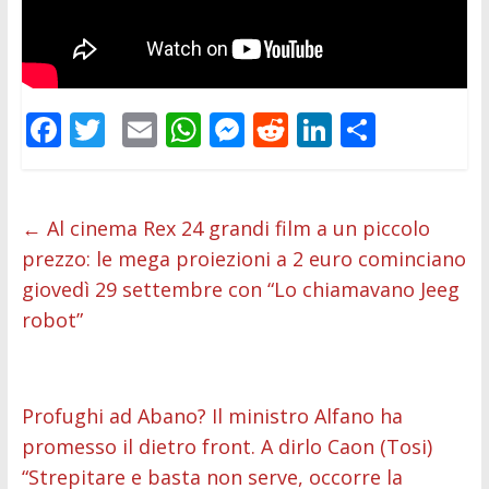
F
T
E
W
M
R
Li
C
ac
w
m
h
e
e
n
o
e
itt
ai
at
ss
d
k
n
b
er
l
s
e
di
e
di
←
Al cinema Rex 24 grandi film a un piccolo
prezzo: le mega proiezioni a 2 euro cominciano
o
A
n
t
dI
vi
giovedì 29 settembre con “Lo chiamavano Jeeg
o
p
g
n
di
robot”
k
p
er
Profughi ad Abano? Il ministro Alfano ha
promesso il dietro front. A dirlo Caon (Tosi)
“Strepitare e basta non serve, occorre la