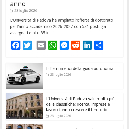
anno
23 luglio 2026
L’Università di Padova ha ampliato l’offerta di dottorato
per l’anno accademico 2026-2027 con 531 posti già
assegnati e altri 85 in
F
T
E
W
M
R
Li
C
ac
w
m
h
e
e
n
o
e
itt
ai
at
ss
d
k
n
I dilemmi etici della guida autonoma
b
er
l
s
e
di
e
di
23 luglio 2026
o
A
n
t
dI
vi
o
p
g
n
di
k
p
er
L’Università di Padova vale molto più
delle classifiche: ricerca, imprese e
lavoro fanno crescere il territorio
23 luglio 2026