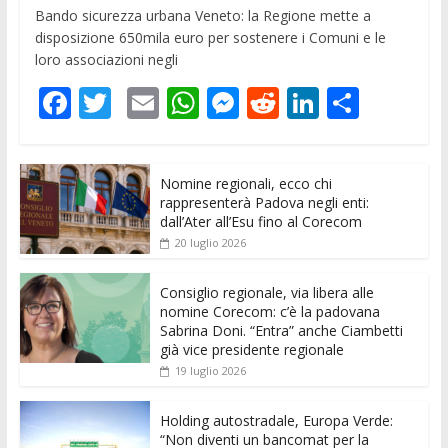
Bando sicurezza urbana Veneto: la Regione mette a
disposizione 650mila euro per sostenere i Comuni e le
loro associazioni negli
F
T
E
W
M
R
Li
C
ac
w
m
h
e
e
n
o
e
itt
ai
at
ss
d
k
n
Nomine regionali, ecco chi
b
er
l
s
e
di
e
di
rappresenterà Padova negli enti:
o
A
n
t
dI
vi
dall’Ater all’Esu fino al Corecom
20 luglio 2026
o
p
g
n
di
k
p
er
Consiglio regionale, via libera alle
nomine Corecom: c’è la padovana
Sabrina Doni. “Entra” anche Ciambetti
già vice presidente regionale
19 luglio 2026
Holding autostradale, Europa Verde:
“Non diventi un bancomat per la