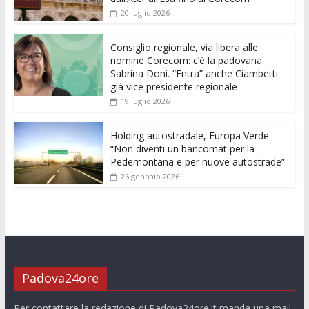
o
A
n
t
dI
vi
20 luglio 2026
o
p
g
n
di
k
p
er
Consiglio regionale, via libera alle
nomine Corecom: c’è la padovana
Sabrina Doni. “Entra” anche Ciambetti
già vice presidente regionale
19 luglio 2026
Holding autostradale, Europa Verde:
“Non diventi un bancomat per la
Pedemontana e per nuove autostrade”
26 gennaio 2026
Padova24ore
Per contattare la redazione di Padova24ore.it manda una mail