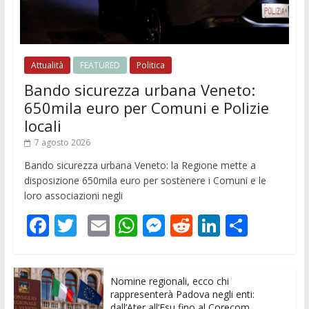
Attualità
FEATURED
Politica
Bando sicurezza urbana Veneto:
650mila euro per Comuni e Polizie
locali
7 agosto 2026
Bando sicurezza urbana Veneto: la Regione mette a
disposizione 650mila euro per sostenere i Comuni e le
loro associazioni negli
F
T
E
W
M
R
Li
C
ac
w
m
h
e
e
n
o
e
itt
ai
at
ss
d
k
n
Nomine regionali, ecco chi
b
er
l
s
e
di
e
di
rappresenterà Padova negli enti:
dall’Ater all’Esu fino al Corecom