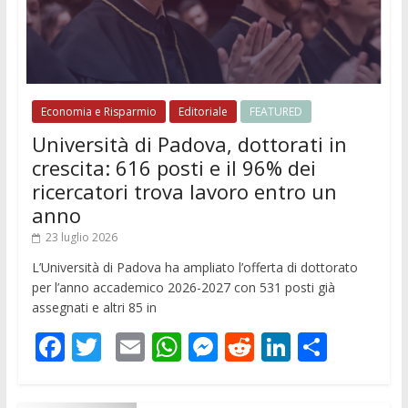
Economia e Risparmio
Editoriale
FEATURED
Università di Padova, dottorati in
crescita: 616 posti e il 96% dei
ricercatori trova lavoro entro un
anno
23 luglio 2026
L’Università di Padova ha ampliato l’offerta di dottorato
per l’anno accademico 2026-2027 con 531 posti già
assegnati e altri 85 in
F
T
E
W
M
R
Li
C
ac
w
m
h
e
e
n
o
e
itt
ai
at
ss
d
k
n