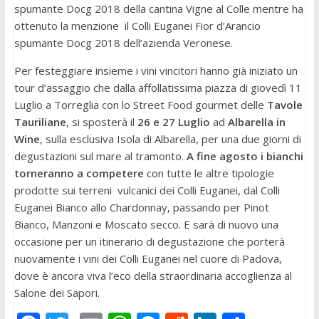
spumante Docg 2018 della cantina Vigne al Colle mentre ha
ottenuto la menzione il Colli Euganei Fior d’Arancio
spumante Docg 2018 dell’azienda Veronese.
Per festeggiare insieme i vini vincitori hanno già iniziato un
tour d’assaggio che dalla affollatissima piazza di giovedì 11
Luglio a Torreglia con lo Street Food gourmet delle
Tavole
Tauriliane
, si sposterà il
26 e 27 Luglio
ad
Albarella in
Wine
, sulla esclusiva Isola di Albarella, per una due giorni di
degustazioni sul mare al tramonto.
A fine agosto
i bianchi
torneranno a competere
con tutte le altre tipologie
prodotte sui terreni vulcanici dei Colli Euganei, dal Colli
Euganei Bianco allo Chardonnay, passando per Pinot
Bianco, Manzoni e Moscato secco. E sarà di nuovo una
occasione per un itinerario di degustazione che porterà
nuovamente i vini dei Colli Euganei nel cuore di Padova,
dove è ancora viva l’eco della straordinaria accoglienza al
Salone dei Sapori.