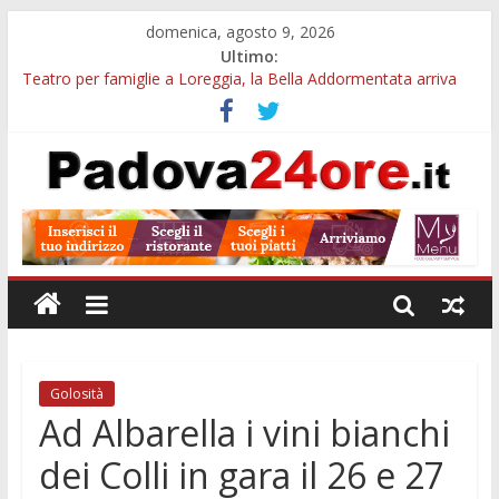
domenica, agosto 9, 2026
Ultimo:
Teatro per famiglie a Loreggia, la Bella Addormentata arriva
sul palco domenica sera
Galleria Cavour, cento opere di Diana Migliorato tra colore,
poesia e musica a Padova
Cinema Arena Romana, stasera la commedia di Antonio
Albanese sotto le stelle a Padova
Campo San Martino, il Museo della civiltà contadina apre gratis
durante la sagra
Notizie di Padova alle ore 10: Notte del Volo sold out, Tribano
e festa oggi a Teolo
Golosità
Ad Albarella i vini bianchi
dei Colli in gara il 26 e 27