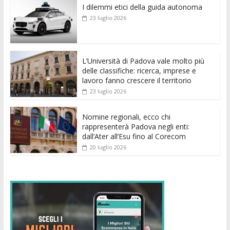
I dilemmi etici della guida autonoma
b
er
l
s
e
di
e
di
23 luglio 2026
o
A
n
t
dI
vi
o
p
g
n
di
k
p
er
L’Università di Padova vale molto più
delle classifiche: ricerca, imprese e
lavoro fanno crescere il territorio
23 luglio 2026
Nomine regionali, ecco chi
rappresenterà Padova negli enti:
dall’Ater all’Esu fino al Corecom
20 luglio 2026