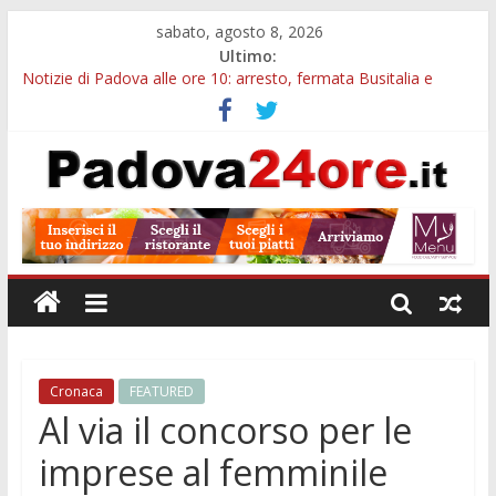
sabato, agosto 8, 2026
Ultimo:
Notizie di Padova alle ore 10: arresto, fermata Busitalia e
tregua dal caldo
Notizie di Padova alle ore 23: maltrattamenti, arresto a
Limena e progetto Cool Shop
Bando sicurezza urbana Veneto: 650mila euro per Comuni e
Polizie locali
Sicurezza esodo estivo Padova: più controlli su strade, stazioni
e treni
Bonus trasporto pubblico Veneto: 200 euro per l’abbonamento
annuale
Cronaca
FEATURED
Al via il concorso per le
imprese al femminile