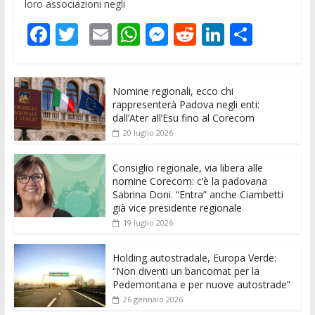
loro associazioni negli
F
T
E
W
M
R
Li
C
ac
w
m
h
e
e
n
o
e
itt
ai
at
ss
d
k
n
Nomine regionali, ecco chi
b
er
l
s
e
di
e
di
rappresenterà Padova negli enti:
o
A
n
t
dI
vi
dall’Ater all’Esu fino al Corecom
20 luglio 2026
o
p
g
n
di
k
p
er
Consiglio regionale, via libera alle
nomine Corecom: c’è la padovana
Sabrina Doni. “Entra” anche Ciambetti
già vice presidente regionale
19 luglio 2026
Holding autostradale, Europa Verde:
“Non diventi un bancomat per la
Pedemontana e per nuove autostrade”
26 gennaio 2026