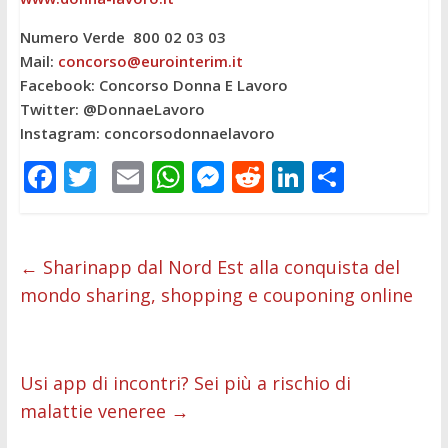
Numero Verde 800 02 03 03
Mail:
concorso@eurointerim.it
Facebook: Concorso Donna E Lavoro
Twitter: @DonnaeLavoro
Instagram: concorsodonnaelavoro
F
T
E
W
M
R
Li
C
ac
w
m
h
e
e
n
o
e
itt
ai
at
ss
d
k
n
b
er
l
s
e
di
e
di
←
Sharinapp dal Nord Est alla conquista del
mondo sharing, shopping e couponing online
o
A
n
t
dI
vi
o
p
g
n
di
k
p
er
Usi app di incontri? Sei più a rischio di
malattie veneree
→