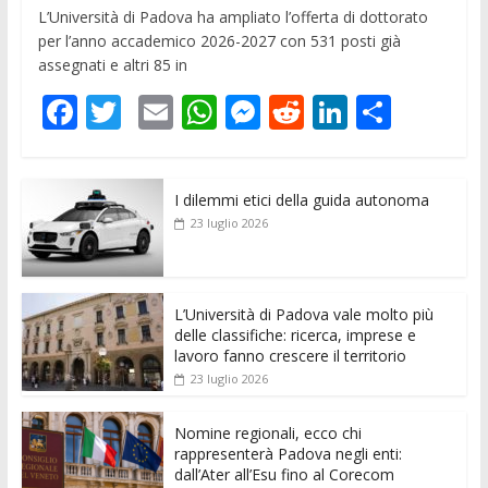
L’Università di Padova ha ampliato l’offerta di dottorato
per l’anno accademico 2026-2027 con 531 posti già
assegnati e altri 85 in
F
T
E
W
M
R
Li
C
ac
w
m
h
e
e
n
o
e
itt
ai
at
ss
d
k
n
I dilemmi etici della guida autonoma
b
er
l
s
e
di
e
di
23 luglio 2026
o
A
n
t
dI
vi
o
p
g
n
di
k
p
er
L’Università di Padova vale molto più
delle classifiche: ricerca, imprese e
lavoro fanno crescere il territorio
23 luglio 2026
Nomine regionali, ecco chi
rappresenterà Padova negli enti:
dall’Ater all’Esu fino al Corecom