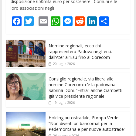
disposizione 650mila euro per sostenere i Comuni e le
loro associazioni negli
F
T
E
W
M
R
Li
C
ac
w
m
h
e
e
n
o
e
itt
ai
at
ss
d
k
n
Nomine regionali, ecco chi
b
er
l
s
e
di
e
di
rappresenterà Padova negli enti:
o
A
n
t
dI
vi
dall’Ater all’Esu fino al Corecom
20 luglio 2026
o
p
g
n
di
k
p
er
Consiglio regionale, via libera alle
nomine Corecom: c’è la padovana
Sabrina Doni. “Entra” anche Ciambetti
già vice presidente regionale
19 luglio 2026
Holding autostradale, Europa Verde:
“Non diventi un bancomat per la
Pedemontana e per nuove autostrade”
26 gennaio 2026