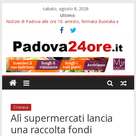
sabato, agosto 8, 2026
Ultimo:
Notizie di Padova alle ore 10: arresto, fermata Busitalia e
tregua dal caldo
Notizie di Padova alle ore 23: maltrattamenti, arresto a
Limena e progetto Cool Shop
Bando sicurezza urbana Veneto: 650mila euro per Comuni e
Polizie locali
Sicurezza esodo estivo Padova: più controlli su strade, stazioni
e treni
Bonus trasporto pubblico Veneto: 200 euro per l’abbonamento
annuale
Cronaca
Alì supermercati lancia
una raccolta fondi