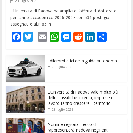
23 luglio 2026
L’Università di Padova ha ampliato l’offerta di dottorato
per l’anno accademico 2026-2027 con 531 posti già
assegnati e altri 85 in
F
T
E
W
M
R
Li
C
ac
w
m
h
e
e
n
o
e
itt
ai
at
ss
d
k
n
I dilemmi etici della guida autonoma
b
er
l
s
e
di
e
di
23 luglio 2026
o
A
n
t
dI
vi
o
p
g
n
di
k
p
er
L’Università di Padova vale molto più
delle classifiche: ricerca, imprese e
lavoro fanno crescere il territorio
23 luglio 2026
Nomine regionali, ecco chi
rappresenterà Padova negli enti: