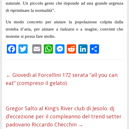
naturale. Un piccolo gesto che risponde ad una grande urgenza
di ripristinare la normalità”.
Un modo concreto per aiutare la popolazione colpita dalla
tromba d’aria, per aiutare a rialzarsi e a reagire, convinti che
insieme si possa fare molto.
F
T
E
W
M
R
Li
C
ac
w
m
h
e
e
n
o
e
itt
ai
at
ss
d
k
n
b
er
l
s
e
di
e
di
←
Giovedì al Forcellini 172 serata “all you can
eat” (compreso il gelato)
o
A
n
t
dI
vi
o
p
g
n
di
k
p
er
Gregor Salto al King’s River club di Jesolo: dj
d’eccezione per il compleanno del trend setter
padovano Riccardo Checchin
→