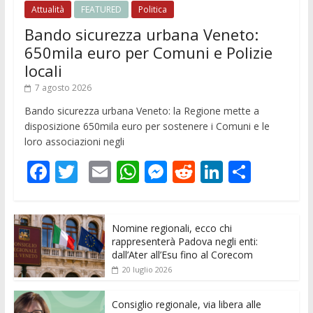
Attualità
FEATURED
Politica
Bando sicurezza urbana Veneto:
650mila euro per Comuni e Polizie
locali
7 agosto 2026
Bando sicurezza urbana Veneto: la Regione mette a
disposizione 650mila euro per sostenere i Comuni e le
loro associazioni negli
F
T
E
W
M
R
Li
C
ac
w
m
h
e
e
n
o
e
itt
ai
at
ss
d
k
n
Nomine regionali, ecco chi
b
er
l
s
e
di
e
di
rappresenterà Padova negli enti:
o
A
n
t
dI
vi
dall’Ater all’Esu fino al Corecom
20 luglio 2026
o
p
g
n
di
k
p
er
Consiglio regionale, via libera alle