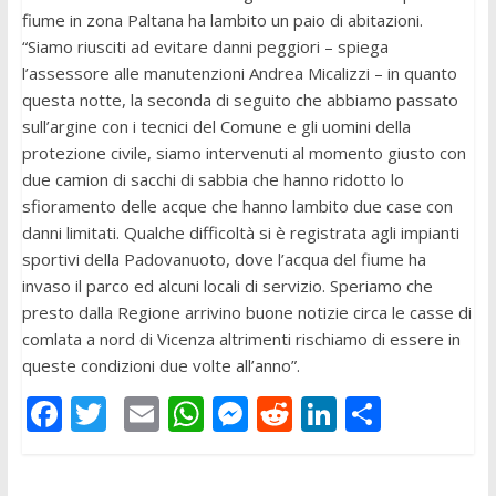
fiume in zona Paltana ha lambito un paio di abitazioni.
“Siamo riusciti ad evitare danni peggiori – spiega
l’assessore alle manutenzioni Andrea Micalizzi – in quanto
questa notte, la seconda di seguito che abbiamo passato
sull’argine con i tecnici del Comune e gli uomini della
protezione civile, siamo intervenuti al momento giusto con
due camion di sacchi di sabbia che hanno ridotto lo
sfioramento delle acque che hanno lambito due case con
danni limitati. Qualche difficoltà si è registrata agli impianti
sportivi della Padovanuoto, dove l’acqua del fiume ha
invaso il parco ed alcuni locali di servizio. Speriamo che
presto dalla Regione arrivino buone notizie circa le casse di
comlata a nord di Vicenza altrimenti rischiamo di essere in
queste condizioni due volte all’anno”.
F
T
E
W
M
R
Li
C
ac
w
m
h
e
e
n
o
e
itt
ai
at
ss
d
k
n