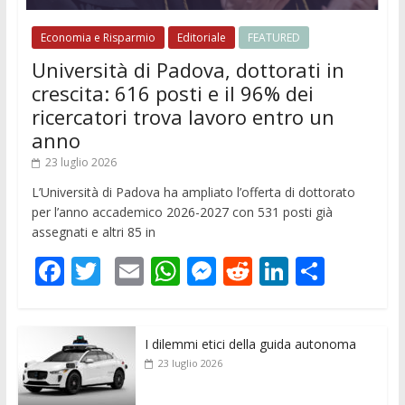
Economia e Risparmio
Editoriale
FEATURED
Università di Padova, dottorati in
crescita: 616 posti e il 96% dei
ricercatori trova lavoro entro un
anno
23 luglio 2026
L’Università di Padova ha ampliato l’offerta di dottorato
per l’anno accademico 2026-2027 con 531 posti già
assegnati e altri 85 in
F
T
E
W
M
R
Li
C
ac
w
m
h
e
e
n
o
e
itt
ai
at
ss
d
k
n
I dilemmi etici della guida autonoma
b
er
l
s
e
di
e
di
23 luglio 2026
o
A
n
t
dI
vi