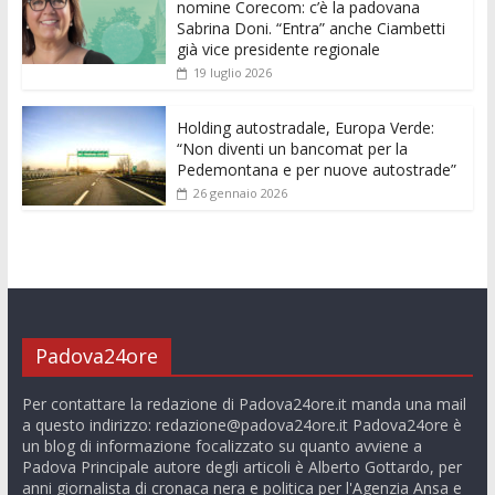
nomine Corecom: c’è la padovana
Sabrina Doni. “Entra” anche Ciambetti
già vice presidente regionale
19 luglio 2026
Holding autostradale, Europa Verde:
“Non diventi un bancomat per la
Pedemontana e per nuove autostrade”
26 gennaio 2026
Padova24ore
Per contattare la redazione di Padova24ore.it manda una mail
a questo indirizzo:
redazione@padova24ore.it
Padova24ore è
un blog di informazione focalizzato su quanto avviene a
Padova Principale autore degli articoli è Alberto Gottardo, per
anni giornalista di cronaca nera e politica per l'Agenzia Ansa e