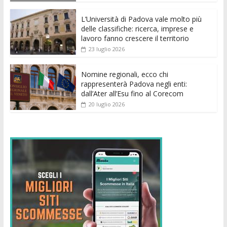
o
p
g
n
di
k
p
er
L’Università di Padova vale molto più
delle classifiche: ricerca, imprese e
lavoro fanno crescere il territorio
23 luglio 2026
Nomine regionali, ecco chi
rappresenterà Padova negli enti:
dall’Ater all’Esu fino al Corecom
20 luglio 2026