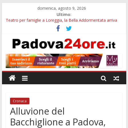
domenica, agosto 9, 2026
Ultimo:
Teatro per famiglie a Loreggia, la Bella Addormentata arriva
sul palco domenica sera
Galleria Cavour, cento opere di Diana Migliorato tra colore,
poesia e musica a Padova
Cinema Arena Romana, stasera la commedia di Antonio
Albanese sotto le stelle a Padova
Campo San Martino, il Museo della civiltà contadina apre gratis
durante la sagra
Notizie di Padova alle ore 10: Notte del Volo sold out, Tribano
e festa oggi a Teolo
Cronaca
Alluvione del
Bacchiglione a Padova,