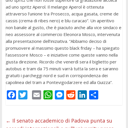
ad uno spritz Aperol. Il melange Aperol è ottenuta
attraverso l’unione tra Prosecco, acqua gasata, creme de
cassis (crema di ribes nero) e blu curacao”. Un aperitivo
non banale al gusto, che è piaciuto anche alla vice sindaco e
neo assessore al commercio Eleonora Mosco, intervenuta
alla presentazione dell’iniziativa. “Abbiamo deciso di
promuovere al massimo questo black friday – ha spiegato
l’assessore Mosco – e iniziative come queste vanno nella
giusta direzione. Ricordo che venerdì sera il biglietto per
autobus e tram da 75 minuti varrà tutta la sera e saranno
gratuiti i parcheggi nord e sud in corrispondenza dei
capolinea del tram a Pontevigodarzere ed alla Guizza”.
F
T
E
W
M
R
Li
C
ac
w
m
h
e
e
n
o
e
itt
ai
at
ss
d
k
n
b
er
l
s
e
di
e
di
←
Il senato accademico di Padova punta su