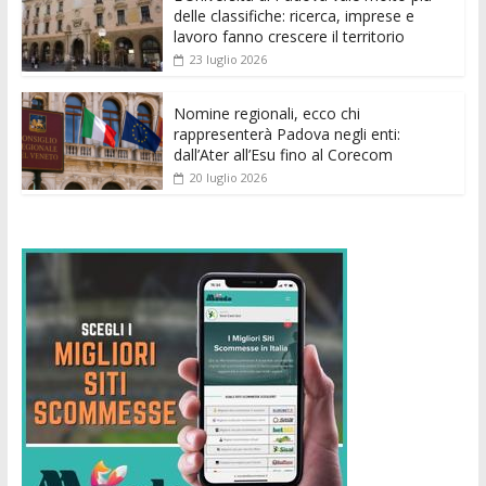
k
p
er
delle classifiche: ricerca, imprese e
lavoro fanno crescere il territorio
23 luglio 2026
Nomine regionali, ecco chi
rappresenterà Padova negli enti:
dall’Ater all’Esu fino al Corecom
20 luglio 2026