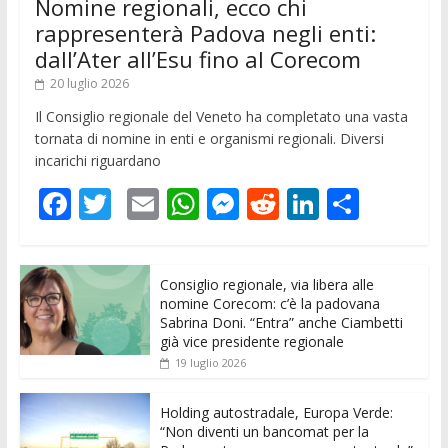
Nomine regionali, ecco chi
rappresenterà Padova negli enti:
dall’Ater all’Esu fino al Corecom
20 luglio 2026
Il Consiglio regionale del Veneto ha completato una vasta
tornata di nomine in enti e organismi regionali. Diversi
incarichi riguardano
F
T
E
W
M
R
Li
C
ac
w
m
h
e
e
n
o
e
itt
ai
at
ss
d
k
n
Consiglio regionale, via libera alle
b
er
l
s
e
di
e
di
nomine Corecom: c’è la padovana
o
A
n
t
dI
vi
Sabrina Doni. “Entra” anche Ciambetti
già vice presidente regionale
o
p
g
n
di
19 luglio 2026
k
p
er
Holding autostradale, Europa Verde:
“Non diventi un bancomat per la