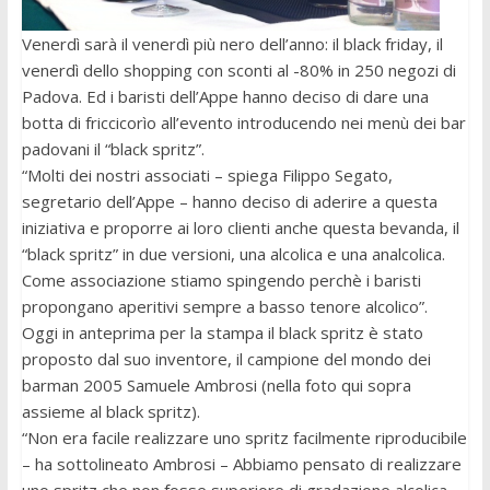
Venerdì sarà il venerdì più nero dell’anno: il black friday, il
venerdì dello shopping con sconti al -80% in 250 negozi di
Padova. Ed i baristi dell’Appe hanno deciso di dare una
botta di friccicorìo all’evento introducendo nei menù dei bar
padovani il “black spritz”.
“Molti dei nostri associati – spiega Filippo Segato,
segretario dell’Appe – hanno deciso di aderire a questa
iniziativa e proporre ai loro clienti anche questa bevanda, il
“black spritz” in due versioni, una alcolica e una analcolica.
Come associazione stiamo spingendo perchè i baristi
propongano aperitivi sempre a basso tenore alcolico”.
Oggi in anteprima per la stampa il black spritz è stato
proposto dal suo inventore, il campione del mondo dei
barman 2005 Samuele Ambrosi (nella foto qui sopra
assieme al black spritz).
“Non era facile realizzare uno spritz facilmente riproducibile
– ha sottolineato Ambrosi – Abbiamo pensato di realizzare
uno spritz che non fosse superiore di gradazione alcolica