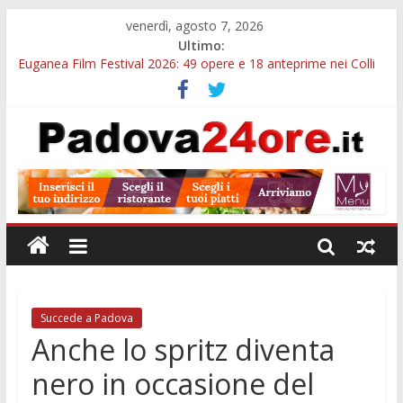
venerdì, agosto 7, 2026
Ultimo:
Euganea Film Festival 2026: 49 opere e 18 anteprime nei Colli
Euganei
Slow Looking agli Eremitani: un’ora per osservare davvero
un’opera
Notizie di Padova alle ore 21: lavoratore morto, credito sul
gasolio e IA nei Comuni
Orto Botanico Padova: visite ed escursioni fino a settembre
Concorso Università di Padova: 5 funzionari, domande entro il
7 agosto
Succede a Padova
Anche lo spritz diventa
nero in occasione del