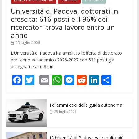
Università di Padova, dottorati in
crescita: 616 posti e il 96% dei
ricercatori trova lavoro entro un
anno
23 luglio 2026
L’Università di Padova ha ampliato l’offerta di dottorato
per l’anno accademico 2026-2027 con 531 posti già
assegnati e altri 85 in
F
T
E
W
M
R
Li
C
ac
w
m
h
e
e
n
o
e
itt
ai
at
ss
d
k
n
I dilemmi etici della guida autonoma
b
er
l
s
e
di
e
di
23 luglio 2026
o
A
n
t
dI
vi
o
p
g
n
di
L’Università di Padova vale molto più