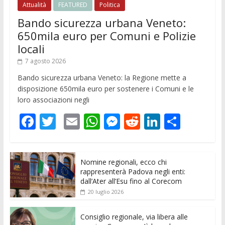
Attualità
FEATURED
Politica
Bando sicurezza urbana Veneto:
650mila euro per Comuni e Polizie
locali
7 agosto 2026
Bando sicurezza urbana Veneto: la Regione mette a
disposizione 650mila euro per sostenere i Comuni e le
loro associazioni negli
F
T
E
W
M
R
Li
C
ac
w
m
h
e
e
n
o
e
itt
ai
at
ss
d
k
n
Nomine regionali, ecco chi
b
er
l
s
e
di
e
di
rappresenterà Padova negli enti:
o
A
n
t
dI
vi
dall’Ater all’Esu fino al Corecom
20 luglio 2026
o
p
g
n
di
k
p
er
Consiglio regionale, via libera alle