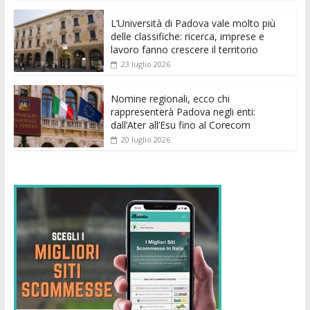
o
p
g
n
di
k
p
er
L’Università di Padova vale molto più
delle classifiche: ricerca, imprese e
lavoro fanno crescere il territorio
23 luglio 2026
Nomine regionali, ecco chi
rappresenterà Padova negli enti:
dall’Ater all’Esu fino al Corecom
20 luglio 2026