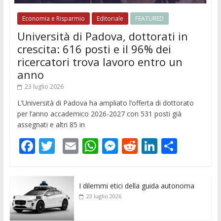
Economia e Risparmio
Editoriale
FEATURED
Università di Padova, dottorati in
crescita: 616 posti e il 96% dei
ricercatori trova lavoro entro un
anno
23 luglio 2026
L’Università di Padova ha ampliato l’offerta di dottorato
per l’anno accademico 2026-2027 con 531 posti già
assegnati e altri 85 in
F
T
E
W
M
R
Li
C
ac
w
m
h
e
e
n
o
e
itt
ai
at
ss
d
k
n
I dilemmi etici della guida autonoma
b
er
l
s
e
di
e
di
23 luglio 2026
o
A
n
t
dI
vi