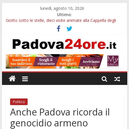
lunedì, agosto 10, 2026
Ultimo:
Giotto sotto le stelle, dieci visite animate alla Cappella degli
Scrovegni a settembre
Notizie di Padova alle ore 23: borse Eni, musei gratuiti e
scadenze universitarie
Concorso Claudio Scimone, 14mila euro ai giovani musicisti:
candidature entro ottobre
Gemellaggi internazionali, 100mila euro ai Comuni veneti:
domande entro il 7 settembre
Alloggi ESU Padova 2026-2027: requisiti, scadenze e domanda
per ottenere un posto letto
Politica
Anche Padova ricorda il
genocidio armeno