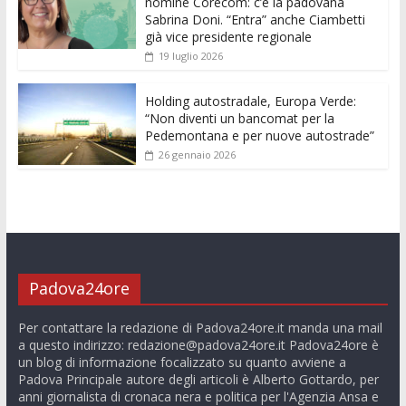
nomine Corecom: c’è la padovana
Sabrina Doni. “Entra” anche Ciambetti
già vice presidente regionale
19 luglio 2026
Holding autostradale, Europa Verde:
“Non diventi un bancomat per la
Pedemontana e per nuove autostrade”
26 gennaio 2026
Padova24ore
Per contattare la redazione di Padova24ore.it manda una mail
a questo indirizzo:
redazione@padova24ore.it
Padova24ore è
un blog di informazione focalizzato su quanto avviene a
Padova Principale autore degli articoli è Alberto Gottardo, per
anni giornalista di cronaca nera e politica per l'Agenzia Ansa e