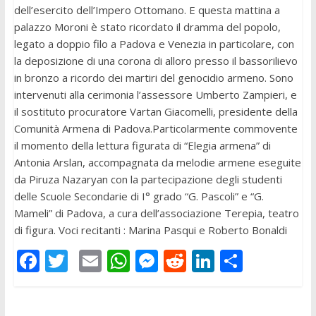
dell’esercito dell’Impero Ottomano. E questa mattina a
palazzo Moroni è stato ricordato il dramma del popolo,
legato a doppio filo a Padova e Venezia in particolare, con
la deposizione di una corona di alloro presso il bassorilievo
in bronzo a ricordo dei martiri del genocidio armeno. Sono
intervenuti alla cerimonia l’assessore Umberto Zampieri, e
il sostituto procuratore Vartan Giacomelli, presidente della
Comunità Armena di Padova.Particolarmente commovente
il momento della lettura figurata di “Elegia armena” di
Antonia Arslan, accompagnata da melodie armene eseguite
da Piruza Nazaryan con la partecipazione degli studenti
delle Scuole Secondarie di I° grado “G. Pascoli” e “G.
Mameli” di Padova, a cura dell’associazione Terepia, teatro
di figura. Voci recitanti : Marina Pasqui e Roberto Bonaldi
F
T
E
W
M
R
Li
C
ac
w
m
h
e
e
n
o
e
itt
ai
at
ss
d
k
n