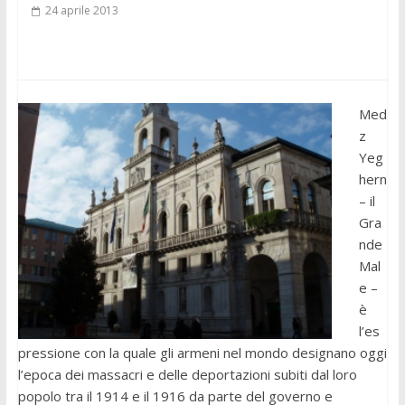
24 aprile 2013
Med
z
Yeg
hern
– il
Gra
nde
Mal
e –
è
l’es
pressione con la quale gli armeni nel mondo designano oggi
l’epoca dei massacri e delle deportazioni subiti dal loro
popolo tra il 1914 e il 1916 da parte del governo e