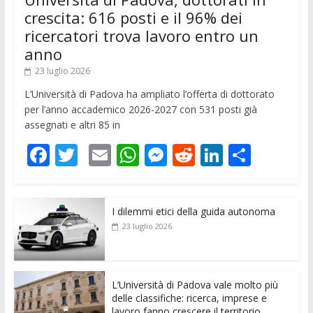
crescita: 616 posti e il 96% dei
ricercatori trova lavoro entro un
anno
23 luglio 2026
L’Università di Padova ha ampliato l’offerta di dottorato
per l’anno accademico 2026-2027 con 531 posti già
assegnati e altri 85 in
F
T
E
W
M
R
Li
C
ac
w
m
h
e
e
n
o
e
itt
ai
at
ss
d
k
n
I dilemmi etici della guida autonoma
b
er
l
s
e
di
e
di
23 luglio 2026
o
A
n
t
dI
vi
o
p
g
n
di
k
p
er
L’Università di Padova vale molto più
delle classifiche: ricerca, imprese e
lavoro fanno crescere il territorio