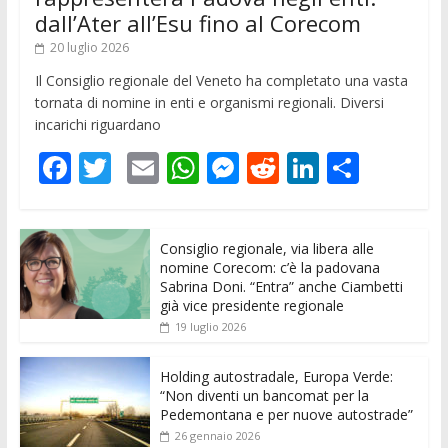
dall’Ater all’Esu fino al Corecom
20 luglio 2026
Il Consiglio regionale del Veneto ha completato una vasta
tornata di nomine in enti e organismi regionali. Diversi
incarichi riguardano
F
T
E
W
M
R
Li
C
ac
w
m
h
e
e
n
o
e
itt
ai
at
ss
d
k
n
Consiglio regionale, via libera alle
b
er
l
s
e
di
e
di
nomine Corecom: c’è la padovana
o
A
n
t
dI
vi
Sabrina Doni. “Entra” anche Ciambetti
già vice presidente regionale
o
p
g
n
di
19 luglio 2026
k
p
er
Holding autostradale, Europa Verde:
“Non diventi un bancomat per la
Pedemontana e per nuove autostrade”
26 gennaio 2026