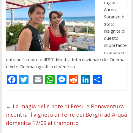
ragioni,
Aurora
Soranzo è
stata
insignita di
questo
importante
riconoscim
ento nell’ambito dell’80ª Mostra Internazionale del Cinema
d’Arte Cinematografica di Venezia.
F
T
E
W
M
R
Li
C
ac
w
m
h
e
e
n
o
e
itt
ai
at
ss
d
k
n
b
er
l
s
e
di
e
di
←
La magia delle note di Fresu e Bonaventura
incontra il vigneto di Terre dei Borghi ad Arquà
o
A
n
t
dI
vi
domenica 17/09 al tramonto
o
p
g
n
di