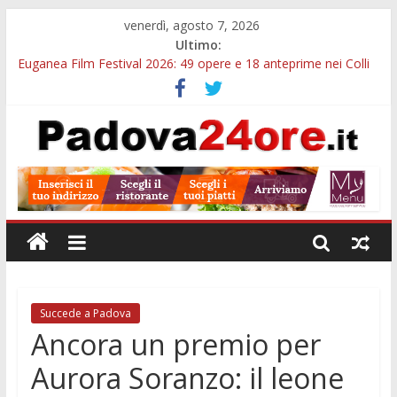
venerdì, agosto 7, 2026
Ultimo:
Euganea Film Festival 2026: 49 opere e 18 anteprime nei Colli
Euganei
Slow Looking agli Eremitani: un’ora per osservare davvero
un’opera
Notizie di Padova alle ore 21: lavoratore morto, credito sul
gasolio e IA nei Comuni
Orto Botanico Padova: visite ed escursioni fino a settembre
Concorso Università di Padova: 5 funzionari, domande entro il
7 agosto
Succede a Padova
Ancora un premio per
Aurora Soranzo: il leone