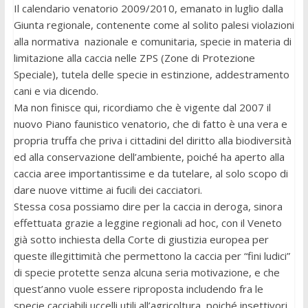
Il calendario venatorio 2009/2010, emanato in luglio dalla
Giunta regionale, contenente come al solito palesi violazioni
alla normativa nazionale e comunitaria, specie in materia di
limitazione alla caccia nelle ZPS (Zone di Protezione
Speciale), tutela delle specie in estinzione, addestramento
cani e via dicendo.
Ma non finisce qui, ricordiamo che è vigente dal 2007 il
nuovo Piano faunistico venatorio, che di fatto è una vera e
propria truffa che priva i cittadini del diritto alla biodiversità
ed alla conservazione dell’ambiente, poiché ha aperto alla
caccia aree importantissime e da tutelare, al solo scopo di
dare nuove vittime ai fucili dei cacciatori.
Stessa cosa possiamo dire per la caccia in deroga, sinora
effettuata grazie a leggine regionali ad hoc, con il Veneto
già sotto inchiesta della Corte di giustizia europea per
queste illegittimità che permettono la caccia per “fini ludici”
di specie protette senza alcuna seria motivazione, e che
quest’anno vuole essere riproposta includendo fra le
specie cacciabili uccelli utili all’agricoltura, poiché insettivori,