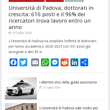
Università di Padova, dottorati in
crescita: 616 posti e il 96% dei
ricercatori trova lavoro entro un
anno
23 luglio 2026
L’Università di Padova ha ampliato l’offerta di dottorato
per l’anno accademico 2026-2027 con 531 posti già
assegnati e altri 85 in
F
T
E
W
M
R
Li
C
ac
w
m
h
e
e
n
o
e
itt
ai
at
ss
d
k
n
I dilemmi etici della guida autonoma
b
er
l
s
e
di
e
di
23 luglio 2026
o
A
n
t
dI
vi
o
p
g
n
di
k
p
er
L’Università di Padova vale molto più