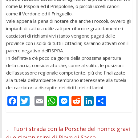
come la Pispola ed il Prispolone, o piccoli uccelli canori
come il Verdone ed il Fringuello.
Vale appena la pena di notare che anche i roccoli, ovvero gli
impianti di cattura utilizzati per rifornire gratuitamente i
cacciatori di richiami vivi (tanto vengono pagati dalle
province con i soldi di tutti i cittadini) saranno attivati con il
parere negativo dell’ISPRA.
In definitiva c’è poco da gioire della prossima apertura
della caccia, considerato che, come al solito, le posizioni
dell’assessore regionale competente, più che finalizzate
alla tutela dell’ambiente sembrano interessate alla tutela
dei cacciatori a discapito dei diritti dei cittadini.
F
T
E
W
M
R
Li
C
ac
w
m
h
e
e
n
o
e
itt
ai
at
ss
d
k
n
b
er
l
s
e
di
e
di
←
Fuori strada con la Porsche del nonno: gravi
due giovanissimi di Piove di Sacco