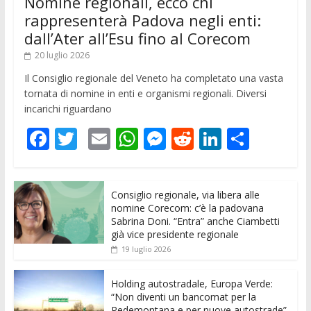
Nomine regionali, ecco chi
rappresenterà Padova negli enti:
dall’Ater all’Esu fino al Corecom
20 luglio 2026
Il Consiglio regionale del Veneto ha completato una vasta
tornata di nomine in enti e organismi regionali. Diversi
incarichi riguardano
F
T
E
W
M
R
Li
C
ac
w
m
h
e
e
n
o
e
itt
ai
at
ss
d
k
n
Consiglio regionale, via libera alle
b
er
l
s
e
di
e
di
nomine Corecom: c’è la padovana
o
A
n
t
dI
vi
Sabrina Doni. “Entra” anche Ciambetti
già vice presidente regionale
o
p
g
n
di
19 luglio 2026
k
p
er
Holding autostradale, Europa Verde:
“Non diventi un bancomat per la
Pedemontana e per nuove autostrade”