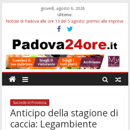
giovedì, agosto 6, 2026
Ultimo:
Notizie di Padova alle ore 13 del 5 agosto: premio alle imprese
green e stretta sull’acqua
Notizie di Padova alle ore 21: SIT torna all’utile, crescono le
auto nuove e concorsi comunali
Transizione 4.0, più tempo alle imprese del Padovano:
prorogate le comunicazioni sugli investimenti
Quando le dimissioni non fanno perdere la NASpI: le tutele
previste nei casi di violenza di genere
Malattie neurodegenerative, uno studio dell’Università di
Padova parte dall’infiammazione intestinale
Succede in Provincia
Anticipo della stagione di
caccia: Legambiente