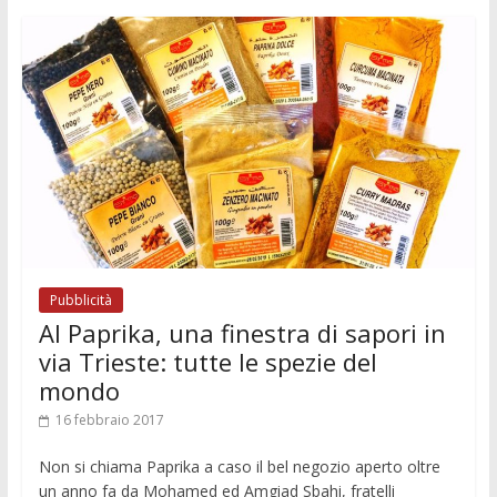
o
A
n
t
dI
vi
o
p
g
n
di
k
p
er
Pubblicità
Al Paprika, una finestra di sapori in
via Trieste: tutte le spezie del
mondo
16 febbraio 2017
Non si chiama Paprika a caso il bel negozio aperto oltre
un anno fa da Mohamed ed Amgiad Sbahi, fratelli