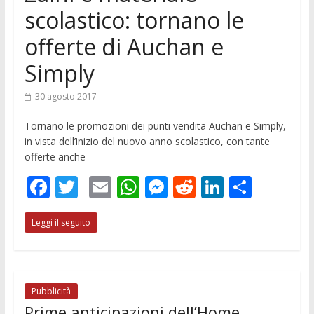
scolastico: tornano le
offerte di Auchan e
Simply
30 agosto 2017
Tornano le promozioni dei punti vendita Auchan e Simply,
in vista dell’inizio del nuovo anno scolastico, con tante
offerte anche
F
T
E
W
M
R
Li
C
ac
w
m
h
e
e
n
o
Leggi il seguito
e
itt
ai
at
ss
d
k
n
b
er
l
s
e
di
e
di
o
A
n
t
dI
vi
o
p
g
n
di
Pubblicità
Prime anticipazioni dell’Home