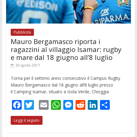
Pubblicità
Mauro Bergamasco riporta i
ragazzini al villaggio Isamar: rugby
e mare dal 18 giugno all’8 luglio
30 aprile 2017
Torna per il settimo anno consecutivo il Campus Rugby
Mauro Bergamasco dal 18 giugno all’8 luglio presso
il Camping Isamar, situato a Isola Verde, Chioggia
F
T
E
W
M
R
Li
C
ac
w
m
h
e
e
n
o
Leggi il seguito
e
itt
ai
at
ss
d
k
n
b
er
l
s
e
di
e
di