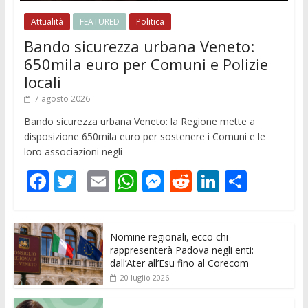
Attualità
FEATURED
Politica
Bando sicurezza urbana Veneto:
650mila euro per Comuni e Polizie
locali
7 agosto 2026
Bando sicurezza urbana Veneto: la Regione mette a
disposizione 650mila euro per sostenere i Comuni e le
loro associazioni negli
F
T
E
W
M
R
Li
C
ac
w
m
h
e
e
n
o
e
itt
ai
at
ss
d
k
n
Nomine regionali, ecco chi
b
er
l
s
e
di
e
di
rappresenterà Padova negli enti:
o
A
n
t
dI
vi
dall’Ater all’Esu fino al Corecom
20 luglio 2026
o
p
g
n
di