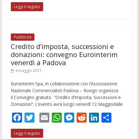
ac
w
m
h
e
e
n
o
Leggi il seguito
e
itt
ai
at
ss
d
k
n
b
er
l
s
e
di
e
di
o
A
n
t
dI
vi
o
p
g
n
di
Pubblicità
Credito d’imposta, successioni e
k
p
er
donazioni: convegno Eurointerim
venerdì a Padova
9 maggio 2017
Eurointerim Spa, in collaborazione con l’Associazione
Nazionale Commercialisti Padova – Rovigo organizza
il Convegno gratuito “Credito d’Imposta, Successioni e
Donazioni“. L’evento avrà luogo venerdì 12 Maggiodalle
F
T
E
W
M
R
Li
C
ac
w
m
h
e
e
n
o
Leggi il seguito
e
itt
ai
at
ss
d
k
n