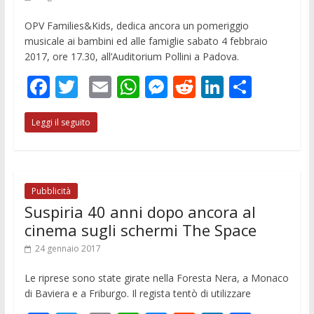
OPV Families&Kids, dedica ancora un pomeriggio
musicale ai bambini ed alle famiglie sabato 4 febbraio
2017, ore 17.30, all’Auditorium Pollini a Padova.
F
T
E
W
M
R
Li
C
ac
w
m
h
e
e
n
o
Leggi il seguito
e
itt
ai
at
ss
d
k
n
b
er
l
s
e
di
e
di
o
A
n
t
dI
vi
o
p
g
n
di
Pubblicità
Suspiria 40 anni dopo ancora al
k
p
er
cinema sugli schermi The Space
24 gennaio 2017
Le riprese sono state girate nella Foresta Nera, a Monaco
di Baviera e a Friburgo. Il regista tentò di utilizzare