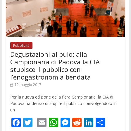
Pubblicità
Degustazioni al buio: alla
Campionaria di Padova la CIA
stupisce il pubblico con
l’enogastronomia bendata
12 maggio 2017
Per la nuova edizione della fiera Campionaria, la CIA di
Padova ha deciso di stupire il pubblico coinvolgendolo in
un
F
T
E
W
M
R
Li
C