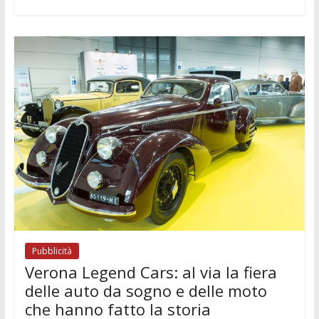
b
er
l
s
e
di
e
di
o
A
n
t
dI
vi
o
p
g
n
di
k
p
er
Pubblicità
Verona Legend Cars: al via la fiera
delle auto da sogno e delle moto
che hanno fatto la storia