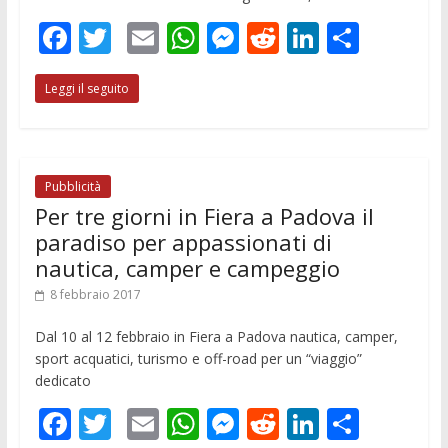
F
T
E
W
M
R
Li
C
ac
w
m
h
e
e
n
o
Leggi il seguito
e
itt
ai
at
ss
d
k
n
b
er
l
s
e
di
e
di
o
A
n
t
dI
vi
o
p
g
n
di
Pubblicità
Per tre giorni in Fiera a Padova il
k
p
er
paradiso per appassionati di
nautica, camper e campeggio
8 febbraio 2017
Dal 10 al 12 febbraio in Fiera a Padova nautica, camper,
sport acquatici, turismo e off-road per un “viaggio”
dedicato
F
T
E
W
M
R
Li
C