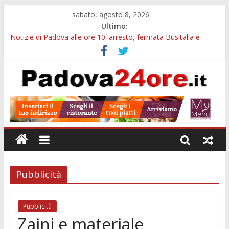
sabato, agosto 8, 2026
Ultimo:
Notizie di Padova alle ore 10: arresto, fermata Busitalia e
tregua dal caldo
Notizie di Padova alle ore 23: maltrattamenti, arresto a
Limena e progetto Cool Shop
Bando sicurezza urbana Veneto: 650mila euro per Comuni e
Polizie locali
Sicurezza esodo estivo Padova: più controlli su strade, stazioni
e treni
Bonus trasporto pubblico Veneto: 200 euro per l’abbonamento
annuale
Pubblicità
Pubblicità
Zaini e materiale