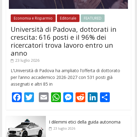
Economia e Risparmio
Editoriale
FEATURED
Università di Padova, dottorati in
crescita: 616 posti e il 96% dei
ricercatori trova lavoro entro un
anno
23 luglio 2026
L’Università di Padova ha ampliato l’offerta di dottorato
per l’anno accademico 2026-2027 con 531 posti già
assegnati e altri 85 in
F
T
E
W
M
R
Li
C
ac
w
m
h
e
e
n
o
e
itt
ai
at
ss
d
k
n
I dilemmi etici della guida autonoma
b
er
l
s
e
di
e
di
23 luglio 2026
o
A
n
t
dI
vi