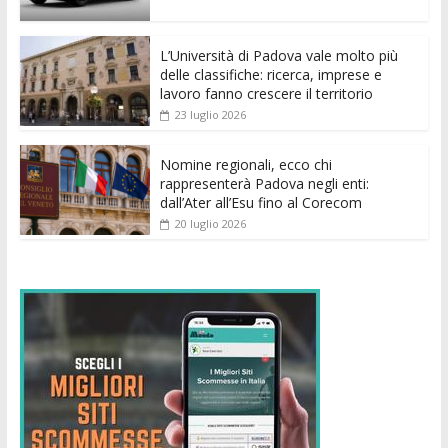
o
p
g
n
di
k
p
er
L’Università di Padova vale molto più
delle classifiche: ricerca, imprese e
lavoro fanno crescere il territorio
23 luglio 2026
Nomine regionali, ecco chi
rappresenterà Padova negli enti:
dall’Ater all’Esu fino al Corecom
20 luglio 2026