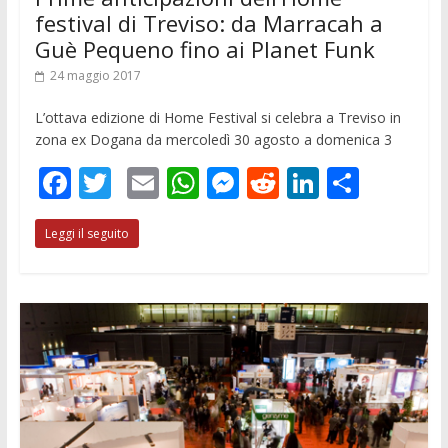
k
p
er
festival di Treviso: da Marracah a
Guè Pequeno fino ai Planet Funk
24 maggio 2017
L’ottava edizione di Home Festival si celebra a Treviso in
zona ex Dogana da mercoledì 30 agosto a domenica 3
F
T
E
W
M
R
Li
C
ac
w
m
h
e
e
n
o
Leggi il seguito
e
itt
ai
at
ss
d
k
n
b
er
l
s
e
di
e
di
o
A
n
t
dI
vi
o
p
g
n
di
k
p
er