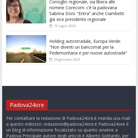
k
p
er
Consiglio regionale, via libera alle
nomine Corecom: c’è la padovana
Sabrina Doni. “Entra” anche Ciambetti
già vice presidente regionale
19 luglio 2026
Holding autostradale, Europa Verde:
“Non diventi un bancomat per la
Pedemontana e per nuove autostrade”
26 gennaio 2026
Padova24ore
Per contattare la redazione di Padova24ore.it manda una mail
a questo indirizzo:
redazione@padova24ore.it
Padova24ore è
un blog di informazione focalizzato su quanto avviene a
Padova Principale autore degli articoli è Alberto Gottardo, per