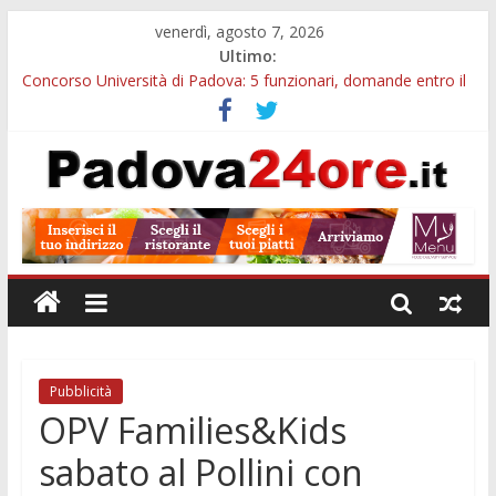
venerdì, agosto 7, 2026
Ultimo:
Concorso Università di Padova: 5 funzionari, domande entro il
7 agosto
Notizie di Padova alle ore 10: arresto, fermata Busitalia e
tregua dal caldo
Slow Looking agli Eremitani: un’ora per osservare davvero
un’opera
Notizie di Padova alle ore 21: lavoratore morto, credito sul
gasolio e IA nei Comuni
Orto Botanico Padova: visite ed escursioni fino a settembre
Pubblicità
OPV Families&Kids
sabato al Pollini con