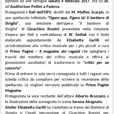
bambini ed alle famiglie
sabato 4 febbraio 2017
, ore
17.30
,
all’
Auditorium Pollini a Padova
.
Protagonisti
I fiati dell’OPV
, diretti dal
M. Maffeo Scarpis
, in
uno spettacolo intitolato
“Figaro qua, Figaro là! Il barbiere di
Siviglia”
, una selezione dell’opera
“Il barbiere di
Siviglia”
di
Gioachino Rossini
presentata nella riduzione
d’epoca per fiati e contrabbasso di
W. Sedlak
con il testo
elaborato appositamente da
Elisabetta Garilli
ed
un’introduzione alla critica musicale per i più piccoli a cura
di
Prime Pagine – Il magazine dei ragazzi
che spiegherà i
trucchi del mestiere del critico musicale e offrirà ai
giovanissimi ascoltatori di trasformarsi in
“critici per un
concerto”
.
Prima di entrare in sala verrà consegnata a tutti i ragazzi una
scheda critica da compilare per scrivere la recensione dello
spettacolo. Le migliori verranno pubblicate su
Prime Pagine
Magazine
.
Protagonista la voce recitante dell’attore
Alberto Bronzato
e
le illustrazioni della scenografa in scena
Serena Abagnato
.
Atelier Elisabetta Garilli
ha riadattato la trama del
Barbiere di
Siviglia
o l’
inutil precauzione
di Gioachino Rossini per