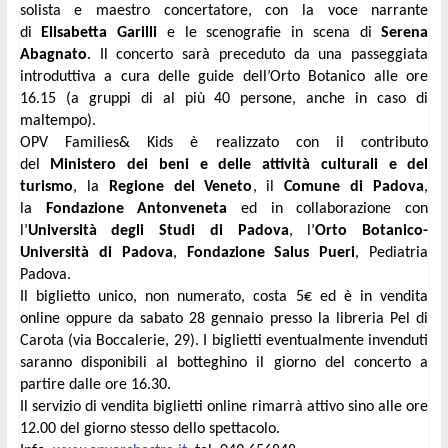
solista e maestro concertatore, con la voce narrante
di
Elisabetta Garilli
e le scenografie in scena di
Serena
Abagnato
. Il concerto sarà preceduto da una passeggiata
introduttiva a cura delle guide dell’Orto Botanico alle ore
16.15 (a gruppi di al più 40 persone, anche in caso di
maltempo).
OPV Families& Kids è realizzato con il contributo
del
Ministero dei beni e delle attività culturali e del
turismo
, la
Regione del Veneto
, il
Comune di Padova
,
la
Fondazione Antonveneta
ed in collaborazione con
l’
Università degli Studi di Padova
, l’
Orto Botanico-
Università di Padova
,
Fondazione Salus Pueri
, Pediatria
Padova.
Il biglietto unico, non numerato, costa 5€ ed è in vendita
online oppure da sabato 28 gennaio presso la libreria Pel di
Carota (via Boccalerie, 29). I biglietti eventualmente invenduti
saranno disponibili al botteghino il giorno del concerto a
partire dalle ore 16.30.
Il servizio di vendita biglietti online rimarrà attivo sino alle ore
12.00 del giorno stesso dello spettacolo.