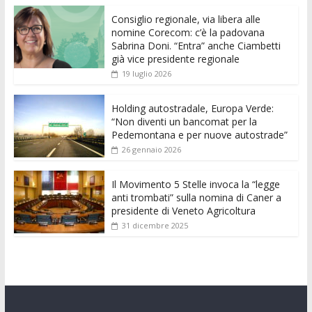
e
itt
ai
at
ss
d
k
n
Consiglio regionale, via libera alle
b
er
l
s
e
di
e
di
nomine Corecom: c’è la padovana
o
A
n
t
dI
vi
Sabrina Doni. “Entra” anche Ciambetti
già vice presidente regionale
o
p
g
n
di
19 luglio 2026
k
p
er
Holding autostradale, Europa Verde:
“Non diventi un bancomat per la
Pedemontana e per nuove autostrade”
26 gennaio 2026
Il Movimento 5 Stelle invoca la “legge
anti trombati” sulla nomina di Caner a
presidente di Veneto Agricoltura
31 dicembre 2025