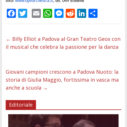
Info:
www.opvorchestra.it
, tel. 049 656848
F
T
E
W
M
R
Li
C
ac
w
m
h
e
e
n
o
e
itt
ai
at
ss
d
k
n
b
er
l
s
e
di
e
di
←
Billy Elliot a Padova al Gran Teatro Geox con
il musical che celebra la passione per la danza
o
A
n
t
dI
vi
o
p
g
n
di
k
p
er
Giovani campioni crescono a Padova Nuoto: la
storia di Giulia Maggio, fortissima in vasca ma
anche a scuola
→
Editoriale