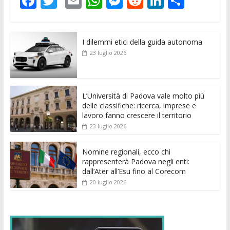
F
T
E
W
M
R
Li
C
ac
w
m
h
e
e
n
o
e
itt
ai
at
ss
d
k
n
I dilemmi etici della guida autonoma
b
er
l
s
e
di
e
di
23 luglio 2026
o
A
n
t
dI
vi
o
p
g
n
di
k
p
er
L’Università di Padova vale molto più
delle classifiche: ricerca, imprese e
lavoro fanno crescere il territorio
23 luglio 2026
Nomine regionali, ecco chi
rappresenterà Padova negli enti:
dall’Ater all’Esu fino al Corecom
20 luglio 2026