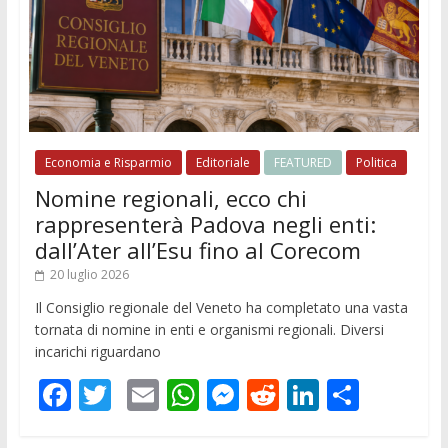
Economia e Risparmio
Editoriale
FEATURED
Politica
Nomine regionali, ecco chi
rappresenterà Padova negli enti:
dall’Ater all’Esu fino al Corecom
20 luglio 2026
Il Consiglio regionale del Veneto ha completato una vasta
tornata di nomine in enti e organismi regionali. Diversi
incarichi riguardano
F
T
E
W
M
R
Li
C
ac
w
m
h
e
e
n
o