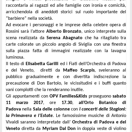
raccontarla ai ragazzi ed alle famiglie con ironia e comicità,
arricchendola di aneddoti storici sul ruolo importante del
“barbiere” nella società.
Ad evocare i personaggi e le imprese della celebre opera di
Rossini sarà l’attore
Alberto Bronzato
, unico interprete sulla
scena realizzata da
Serena Abagnato
che ha ritagliato tra
carte colorate un piccolo angolo di Siviglia con una finestra
sulla piazza fatta di immagini realizzate con la lavagna
luminosa.
Il testo di
Elisabetta Garilli
ed i Fiati dell’Orchestra di Padova
e del Veneto, diretti da
Maffeo Scarpis
, sveleranno al
pubblico gradualmente e con divertita indiscrezione la
precauzione di Don Bartolo, le vicissitudini e i buffi quanto
vani complotti che la renderanno inutile.
Gli appuntamenti con
OPV Families&Kids
proseguono
sabato
11 marzo 2017
, ore
17.30
,
all’Orto Botanico di
Padova
nella
Sala delle colonne
con
I concerti delle Stagioni:
la Primavera e l’Estate
. Le famosissime musiche di Antonio
Vivaldi saranno interpretate dall’
Orchestra di Padova e del
Veneto
diretta da
Myriam Dal Don
in doppia veste di violino