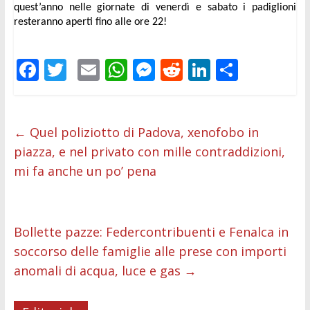
quest’anno nelle giornate di venerdì e sabato i padiglioni 
resteranno aperti fino alle ore 22!
F
T
E
W
M
R
Li
C
ac
w
m
h
e
e
n
o
e
itt
ai
at
ss
d
k
n
b
er
l
s
e
di
e
di
←
Quel poliziotto di Padova, xenofobo in
piazza, e nel privato con mille contraddizioni,
o
A
n
t
dI
vi
mi fa anche un po’ pena
o
p
g
n
di
k
p
er
Bollette pazze: Federcontribuenti e Fenalca in
soccorso delle famiglie alle prese con importi
anomali di acqua, luce e gas
→