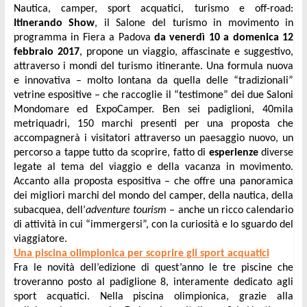
Nautica, camper, sport acquatici, turismo e off-road: 
Itinerando Show
, il Salone del turismo in movimento in 
programma in Fiera a Padova 
da venerdì 10 a domenica 12 
febbraio 2017
, propone un viaggio, affascinate e suggestivo, 
attraverso i mondi del turismo itinerante. Una formula nuova 
e innovativa – molto lontana da quella delle “tradizionali” 
vetrine espositive – che raccoglie il “testimone” dei due Saloni 
Mondomare ed ExpoCamper. Ben sei padiglioni, 40mila 
metriquadri, 150 marchi presenti per una proposta che 
accompagnerà i visitatori attraverso un paesaggio nuovo, un 
percorso a tappe tutto da scoprire, fatto di 
esperienze 
diverse 
legate al tema del viaggio e della vacanza in movimento. 
Accanto alla proposta espositiva – che offre una panoramica 
dei migliori marchi del mondo del camper, della nautica, della 
subacquea, dell’
adventure tourism
 – anche un ricco calendario 
di attività in cui “immergersi”, con la curiosità e lo sguardo del 
viaggiatore.
Una piscina olimpionica per scoprire gli sport acquatici
Fra le novità dell’edizione di quest’anno le tre piscine che 
troveranno posto al padiglione 8, interamente dedicato agli 
sport acquatici. Nella piscina olimpionica, grazie alla 