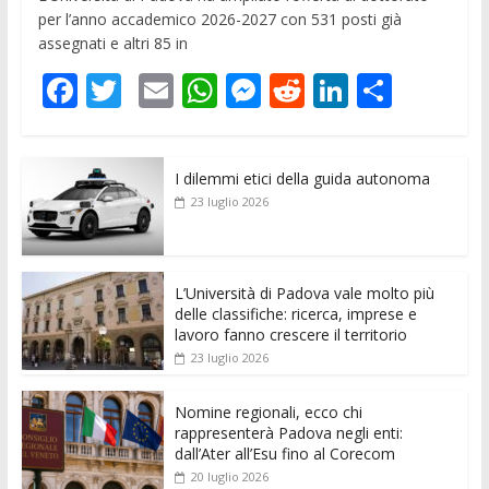
per l’anno accademico 2026-2027 con 531 posti già
assegnati e altri 85 in
F
T
E
W
M
R
Li
C
ac
w
m
h
e
e
n
o
e
itt
ai
at
ss
d
k
n
I dilemmi etici della guida autonoma
b
er
l
s
e
di
e
di
23 luglio 2026
o
A
n
t
dI
vi
o
p
g
n
di
k
p
er
L’Università di Padova vale molto più
delle classifiche: ricerca, imprese e
lavoro fanno crescere il territorio
23 luglio 2026
Nomine regionali, ecco chi
rappresenterà Padova negli enti:
dall’Ater all’Esu fino al Corecom
20 luglio 2026