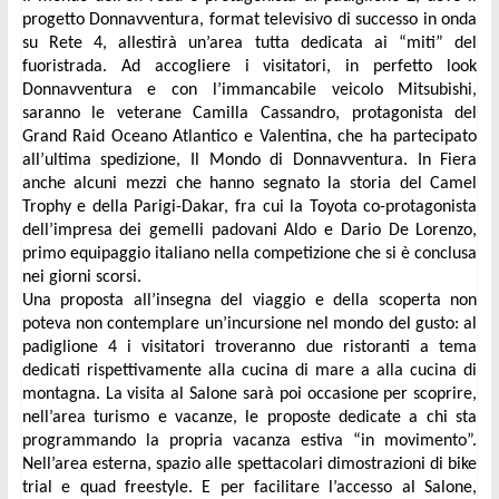
progetto Donnavventura, format televisivo di successo in onda 
su Rete 4, allestirà un’area tutta dedicata ai “miti” del 
fuoristrada. Ad accogliere i visitatori, in perfetto look 
Donnavventura e con l’immancabile veicolo Mitsubishi, 
saranno le veterane Camilla Cassandro, protagonista del 
Grand Raid Oceano Atlantico e Valentina, che ha partecipato 
all’ultima spedizione, Il Mondo di Donnavventura. In Fiera 
anche alcuni mezzi che hanno segnato la storia del Camel 
Trophy e della Parigi-Dakar, fra cui la Toyota co-protagonista 
dell’impresa dei gemelli padovani Aldo e Dario De Lorenzo, 
primo equipaggio italiano nella competizione che si è conclusa 
nei giorni scorsi.
Una proposta all’insegna del viaggio e della scoperta non 
poteva non contemplare un’incursione nel mondo del gusto: al 
padiglione 4 i visitatori troveranno due ristoranti a tema 
dedicati rispettivamente alla cucina di mare a alla cucina di 
montagna. La visita al Salone sarà poi occasione per scoprire, 
nell’area turismo e vacanze, le proposte dedicate a chi sta 
programmando la propria vacanza estiva “in movimento”. 
Nell’area esterna, spazio alle spettacolari dimostrazioni di bike 
trial e quad freestyle. E per facilitare l’accesso al Salone, 