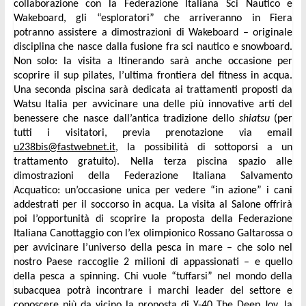
collaborazione con la Federazione Italiana Sci Nautico e 
Wakeboard, gli “esploratori” che arriveranno in Fiera 
potranno assistere a dimostrazioni di Wakeboard – originale 
disciplina che nasce dalla fusione fra sci nautico e snowboard. 
Non solo: la visita a Itinerando sarà anche occasione per 
scoprire il sup pilates, l’ultima frontiera del fitness in acqua. 
Una seconda piscina sarà dedicata ai trattamenti proposti da 
Watsu Italia per avvicinare una delle più innovative arti del 
benessere che nasce dall’antica tradizione dello 
shiatsu
 (per 
tutti i visitatori, previa prenotazione via email 
u238bis@fastwebnet.it
, la possibilità di sottoporsi a un 
trattamento gratuito). Nella terza piscina spazio alle 
dimostrazioni della Federazione Italiana Salvamento 
Acquatico: un’occasione unica per vedere “in azione” i cani 
addestrati per il soccorso in acqua. La visita al Salone offrirà 
poi l’opportunità di scoprire la proposta della Federazione 
Italiana Canottaggio con l’ex olimpionico Rossano Galtarossa o 
per avvicinare l’universo della pesca in mare – che solo nel 
nostro Paese raccoglie 2 milioni di appassionati – e quello 
della pesca a spinning. Chi vuole “tuffarsi” nel mondo della 
subacquea potrà incontrare i marchi leader del settore e 
conoscere più da vicino la proposta di Y-40 The Deep Joy, la 