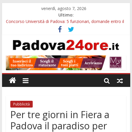
venerdì, agosto 7, 2026
Ultimo:
Concorso Università di Padova: 5 funzionari, domande entro il
7 agosto
Notizie di Padova alle ore 10: arresto, fermata Busitalia e
tregua dal caldo
Slow Looking agli Eremitani: un’ora per osservare davvero
un’opera
Notizie di Padova alle ore 21: lavoratore morto, credito sul
gasolio e IA nei Comuni
Orto Botanico Padova: visite ed escursioni fino a settembre
Pubblicità
Per tre giorni in Fiera a
Padova il paradiso per