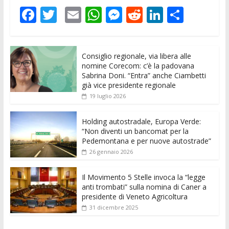
F
T
E
W
M
R
Li
C
ac
w
m
h
e
e
n
o
e
itt
ai
at
ss
d
k
n
Consiglio regionale, via libera alle
b
er
l
s
e
di
e
di
nomine Corecom: c’è la padovana
o
A
n
t
dI
vi
Sabrina Doni. “Entra” anche Ciambetti
già vice presidente regionale
o
p
g
n
di
19 luglio 2026
k
p
er
Holding autostradale, Europa Verde:
“Non diventi un bancomat per la
Pedemontana e per nuove autostrade”
26 gennaio 2026
Il Movimento 5 Stelle invoca la “legge
anti trombati” sulla nomina di Caner a
presidente di Veneto Agricoltura
31 dicembre 2025