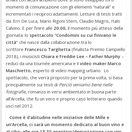
momenti di comunicazione con gli elementi “naturali” e
incrementati i reciproci adattamenti. Letture di testi tratti
da: Erri De Luca, Mario Rigoni Stern, Claudio Magris, Italo
Calvino. E per finire alle
20.00
, il momento più atteso della
giornata: lo
spettacolo “Condomini su cui finivano le
città”
che nasce dalla collaborazione tra lo
scrittore
Francesco Targhetta
(finalista Premio Campiello
2018), i musicisti
Chiara e Freddie Lee – Father Murphy
–
reduci da una tournée americana e il
video maker Marco
Maschietto
, esperto di video mapping urbano. Lo
spettacolo, che verrà proposto per la prima volta, si basa
principalmente sui testi di
Perciò veniamo bene nelle
fotografie
, romanzo in versi ambientato in buona parte
all’
Arcella
, che fu un vero e proprio caso letterario quando
uscì nel 2012.
Come è d’abitudine nelle iniziative delle Mille e
un’
Arcella
, ci sarà un momento dedicato al buon vino e
al cibo: alle ore 18.30 aperitivo/degustazione con vini