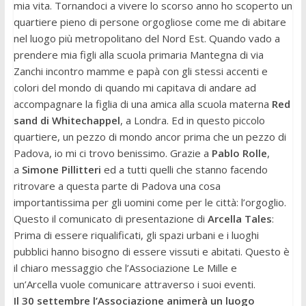
mia vita. Tornandoci a vivere lo scorso anno ho scoperto un
quartiere pieno di persone orgogliose come me di abitare
nel luogo più metropolitano del Nord Est. Quando vado a
prendere mia figli alla scuola primaria Mantegna di via
Zanchi incontro mamme e papà con gli stessi accenti e
colori del mondo di quando mi capitava di andare ad
accompagnare la figlia di una amica alla scuola materna
Red
sand di Whitechappel
, a Londra. Ed in questo piccolo
quartiere, un pezzo di mondo ancor prima che un pezzo di
Padova, io mi ci trovo benissimo. Grazie a
Pablo Rolle
,
a
Simone Pillitteri
ed a tutti quelli che stanno facendo
ritrovare a questa parte di Padova una cosa
importantissima per gli uomini come per le città: l’orgoglio.
Questo il comunicato di presentazione di
Arcella Tales
:
Prima di essere riqualificati, gli spazi urbani e i luoghi
pubblici hanno bisogno di essere vissuti e abitati. Questo è
il chiaro messaggio che l’Associazione Le Mille e
un’
Arcella
vuole comunicare attraverso i suoi eventi.
Il 30 settembre l’Associazione animerà un luogo