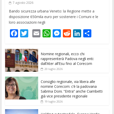
7 agosto 2026
Bando sicurezza urbana Veneto: la Regione mette a
disposizione 650mila euro per sostenere i Comuni e le
loro associazioni negli
F
T
E
W
M
R
Li
C
ac
w
m
h
e
e
n
o
e
itt
ai
at
ss
d
k
n
Nomine regionali, ecco chi
b
er
l
s
e
di
e
di
rappresenterà Padova negli enti:
o
A
n
t
dI
vi
dall’Ater all’Esu fino al Corecom
20 luglio 2026
o
p
g
n
di
k
p
er
Consiglio regionale, via libera alle
nomine Corecom: c’è la padovana
Sabrina Doni. “Entra” anche Ciambetti
già vice presidente regionale
19 luglio 2026