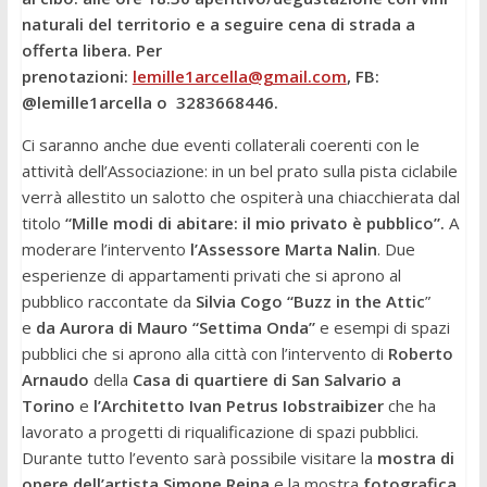
naturali del territorio e a seguire cena di strada a
offerta libera. Per
prenotazioni:
lemille1arcella@gmail.com
, FB:
@lemille1arcella o 3283668446.
Ci saranno anche due eventi collaterali coerenti con le
attività dell’Associazione: in un bel prato sulla pista ciclabile
verrà allestito un salotto che ospiterà una chiacchierata dal
titolo
“Mille modi di abitare: il mio privato è pubblico”.
A
moderare l’intervento
l’Assessore Marta Nalin
. Due
esperienze di appartamenti privati che si aprono al
pubblico raccontate da
Silvia Cogo “Buzz in the Attic
”
e
da Aurora di Mauro “Settima Onda”
e esempi di spazi
pubblici che si aprono alla città con l’intervento di
Roberto
Arnaudo
della
Casa di quartiere di San Salvario a
Torino
e
l’Architetto Ivan Petrus Iobstraibizer
che ha
lavorato a progetti di riqualificazione di spazi pubblici.
Durante tutto l’evento sarà possibile visitare la
mostra di
opere dell’artista Simone Reina
e la mostra
fotografica