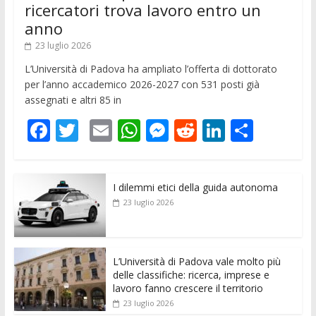
ricercatori trova lavoro entro un
anno
23 luglio 2026
L’Università di Padova ha ampliato l’offerta di dottorato
per l’anno accademico 2026-2027 con 531 posti già
assegnati e altri 85 in
F
T
E
W
M
R
Li
C
ac
w
m
h
e
e
n
o
e
itt
ai
at
ss
d
k
n
I dilemmi etici della guida autonoma
b
er
l
s
e
di
e
di
23 luglio 2026
o
A
n
t
dI
vi
o
p
g
n
di
k
p
er
L’Università di Padova vale molto più
delle classifiche: ricerca, imprese e
lavoro fanno crescere il territorio
23 luglio 2026