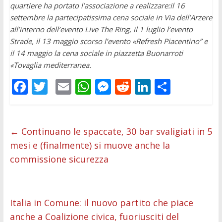
quartiere ha portato l’associazione a realizzare:il 16
settembre la partecipatissima cena sociale in Via dell’Arzere
all’interno dell’evento Live The Ring, il 1 luglio l’evento
Strade, il 13 maggio scorso l’evento «Refresh Piacentino” e
il 14 maggio la cena sociale in piazzetta Buonarroti
«Tovaglia mediterranea.
F
T
E
W
M
R
Li
C
ac
w
m
h
e
e
n
o
e
itt
ai
at
ss
d
k
n
b
er
l
s
e
di
e
di
←
Continuano le spaccate, 30 bar svaligiati in 5
mesi e (finalmente) si muove anche la
o
A
n
t
dI
vi
commissione sicurezza
o
p
g
n
di
k
p
er
Italia in Comune: il nuovo partito che piace
anche a Coalizione civica, fuoriusciti del