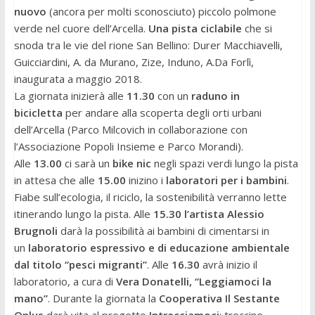
nuovo
(ancora per molti sconosciuto) piccolo polmone
verde nel cuore dell’
Arcella
.
Una pista ciclabile
che si
snoda tra le vie del rione San Bellino: Durer Macchiavelli,
Guicciardini, A. da Murano, Zize, Induno, A.Da Forlì,
inaugurata a maggio 2018.
La giornata inizierà alle
11.30
con un
raduno in
bicicletta
per andare alla scoperta degli orti urbani
dell’
Arcella
(Parco Milcovich in collaborazione con
l’Associazione Popoli Insieme e Parco Morandi).
Alle
13.00
ci sarà un
bike nic
negli spazi verdi lungo la pista
in attesa che alle
15.00
inizino i
laboratori per i bambini
.
Fiabe sull’ecologia, il riciclo, la sostenibilità verranno lette
itinerando lungo la pista. Alle
15.30 l’artista
Alessio
Brugnoli
darà la possibilità ai bambini di cimentarsi in
un
laboratorio espressivo e di educazione ambientale
dal titolo “pesci migranti”
. Alle
16.30
avrà inizio il
laboratorio, a cura di
Vera Donatelli, “Leggiamoci la
mano”
. Durante la giornata la
Cooperativa Il Sestante