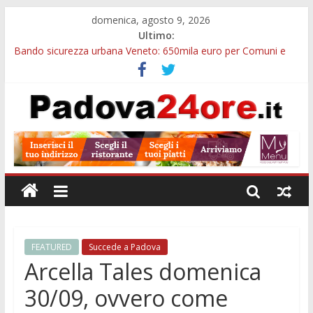
domenica, agosto 9, 2026
Ultimo:
Bando sicurezza urbana Veneto: 650mila euro per Comuni e
Polizie locali
Restauro 2026, chiuse le domande: 2,5 milioni per formare
nuove competenze in Veneto
Calici di Stelle Arzergrande: astronomia, musica e sapori al
Casone Azzurro
Notizie di Padova alle ore 10: censimento a Monselice, arresto
antidroga e siccità
Notizie di Padova alle ore 23: maltrattamenti, arresto a
Limena e progetto Cool Shop
FEATURED
Succede a Padova
Arcella Tales domenica
30/09, ovvero come