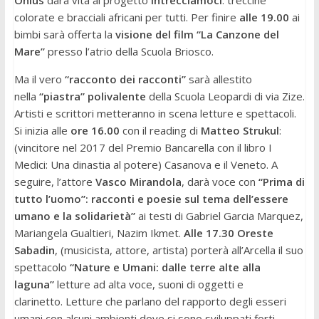
Onlus
darà vita al progetto
Intrecciamoci
: treccine
colorate e bracciali africani per tutti. Per finire
alle 19.00
ai
bimbi sarà offerta la
visione del film “La Canzone del
Mare”
presso l’atrio della Scuola Briosco.
Ma il vero
“racconto dei racconti”
sarà allestito
nella
“piastra” polivalente
della Scuola Leopardi di via Zize.
Artisti e scrittori metteranno in scena letture e spettacoli.
Si inizia alle
ore 16.00
con il reading di
Matteo Strukul
:
(vincitore nel 2017 del Premio Bancarella con il libro I
Medici: Una dinastia al potere) Casanova e il Veneto. A
seguire, l’attore
Vasco Mirandola
, darà voce con
“Prima di
tutto l’uomo”: racconti e poesie sul tema dell’essere
umano e la solidarietà”
ai testi di Gabriel Garcia Marquez,
Mariangela Gualtieri, Nazim Ikmet.
Alle 17.30 Oreste
Sabadin
, (musicista, attore, artista) porterà all’
Arcella
il suo
spettacolo
“Nature e Umani: dalle terre alte alla
laguna”
letture ad alta voce, suoni di oggetti e
clarinetto. Letture che parlano del rapporto degli esseri
umani con alcuni ambienti dove si sono sviluppati forti