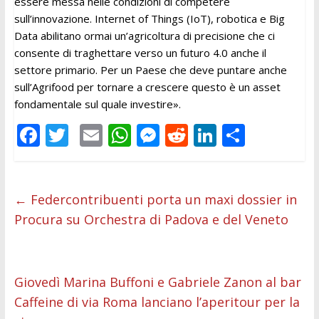
essere messa nelle condizioni di competere
sull’innovazione. Internet of Things (IoT), robotica e Big
Data abilitano ormai un’agricoltura di precisione che ci
consente di traghettare verso un futuro 4.0 anche il
settore primario. Per un Paese che deve puntare anche
sull’Agrifood per tornare a crescere questo è un asset
fondamentale sul quale investire».
F
T
E
W
M
R
Li
C
ac
w
m
h
e
e
n
o
e
itt
ai
at
ss
d
k
n
b
er
l
s
e
di
e
di
←
Federcontribuenti porta un maxi dossier in
Procura su Orchestra di Padova e del Veneto
o
A
n
t
dI
vi
o
p
g
n
di
k
p
er
Giovedì Marina Buffoni e Gabriele Zanon al bar
Caffeine di via Roma lanciano l’aperitour per la