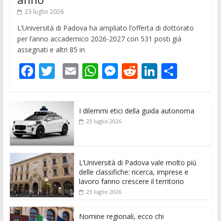
23 luglio 2026
L’Università di Padova ha ampliato l’offerta di dottorato
per l’anno accademico 2026-2027 con 531 posti già
assegnati e altri 85 in
F
T
E
W
M
R
Li
C
ac
w
m
h
e
e
n
o
e
itt
ai
at
ss
d
k
n
I dilemmi etici della guida autonoma
b
er
l
s
e
di
e
di
23 luglio 2026
o
A
n
t
dI
vi
o
p
g
n
di
k
p
er
L’Università di Padova vale molto più
delle classifiche: ricerca, imprese e
lavoro fanno crescere il territorio
23 luglio 2026
Nomine regionali, ecco chi