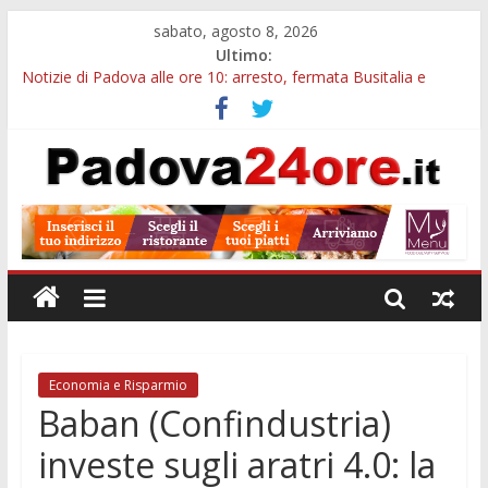
sabato, agosto 8, 2026
Ultimo:
Notizie di Padova alle ore 10: arresto, fermata Busitalia e
tregua dal caldo
Notizie di Padova alle ore 23: maltrattamenti, arresto a
Limena e progetto Cool Shop
Bando sicurezza urbana Veneto: 650mila euro per Comuni e
Polizie locali
Sicurezza esodo estivo Padova: più controlli su strade, stazioni
e treni
Bonus trasporto pubblico Veneto: 200 euro per l’abbonamento
annuale
Economia e Risparmio
Baban (Confindustria)
investe sugli aratri 4.0: la