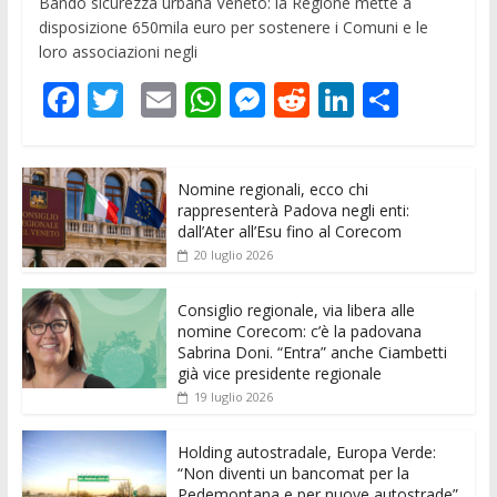
Bando sicurezza urbana Veneto: la Regione mette a
disposizione 650mila euro per sostenere i Comuni e le
loro associazioni negli
F
T
E
W
M
R
Li
C
ac
w
m
h
e
e
n
o
e
itt
ai
at
ss
d
k
n
Nomine regionali, ecco chi
b
er
l
s
e
di
e
di
rappresenterà Padova negli enti:
o
A
n
t
dI
vi
dall’Ater all’Esu fino al Corecom
20 luglio 2026
o
p
g
n
di
k
p
er
Consiglio regionale, via libera alle
nomine Corecom: c’è la padovana
Sabrina Doni. “Entra” anche Ciambetti
già vice presidente regionale
19 luglio 2026
Holding autostradale, Europa Verde:
“Non diventi un bancomat per la
Pedemontana e per nuove autostrade”