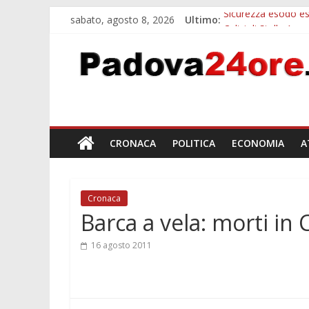
sabato, agosto 8, 2026
Ultimo:
Sicurezza esodo est
Calici di Stelle Ar
Notizie di Padova a
Notizie di Padova 
Bando sicurezza ur
CRONACA
POLITICA
ECONOMIA
A
Cronaca
Barca a vela: morti in 
16 agosto 2011