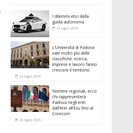
e
itt
ai
at
ss
d
n
o
b
er
l
s
e
di
k
n
→
o
A
n
t
I dilemmi etici della
e
di
guida autonoma
o
p
g
dI
vi
23 luglio 2026
k
p
er
n
di
L’Università di Padova
vale molto più delle
classifiche: ricerca,
imprese e lavoro fanno
crescere il territorio
23 luglio 2026
Nomine regionali, ecco
chi rappresenterà
Padova negli enti:
dall’Ater all’Esu fino al
Corecom
20 luglio 2026