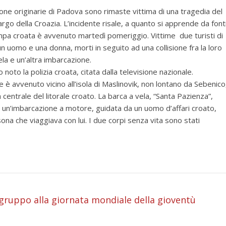
ne originarie di Padova sono rimaste vittima di una tragedia del
argo della Croazia. L’incidente risale, a quanto si apprende da font
mpa croata è avvenuto martedì pomeriggio. Vittime due turisti di
n uomo e una donna, morti in seguito ad una collisione fra la loro
ela e un’altra imbarcazione.
 noto la polizia croata, citata dalla televisione nazionale.
e è avvenuto vicino all’isola di Maslinovik, non lontano da Sebenico
 centrale del litorale croato. La barca a vela, “Santa Pazienza”,
a un’imbarcazione a motore, guidata da un uomo d’affari croato,
ona che viaggiava con lui. I due corpi senza vita sono stati
i
gruppo alla giornata mondiale della gioventù
i