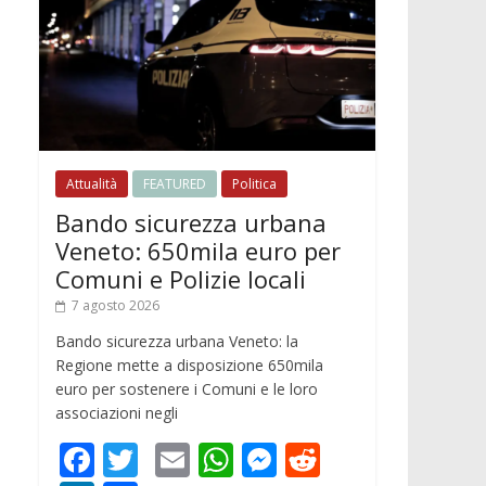
Attualità
FEATURED
Politica
Bando sicurezza urbana
Veneto: 650mila euro per
Comuni e Polizie locali
7 agosto 2026
Bando sicurezza urbana Veneto: la
Regione mette a disposizione 650mila
euro per sostenere i Comuni e le loro
associazioni negli
F
T
E
W
M
R