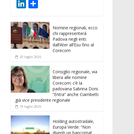
ac
w
m
h
e
e
Li
C
e
itt
ai
at
ss
d
n
o
b
er
l
s
e
di
k
n
o
A
n
t
Nomine regionali, ecco
e
di
chi rappresenterà
o
p
g
dI
vi
Padova negli enti:
dall’Ater all’Esu fino al
k
p
er
n
di
Corecom
20 luglio 2026
Consiglio regionale, via
libera alle nomine
Corecom: c’è la
padovana Sabrina Doni.
“Entra” anche Ciambetti
già vice presidente regionale
19 luglio 2026
Holding autostradale,
Europa Verde: “Non
diventi un bancomat