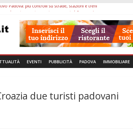
ivo Padova: più controlli su strade, stazioni e treni
zergrande: astronomia, musica e sapori al Casone Azzurro
lle ore 10: censimento a Monselice, arresto antidroga e siccità
alle ore 23: maltrattamenti, arresto a Limena e progetto Cool Shop
bana Veneto: 650mila euro per Comuni e Polizie locali
TTUALITÀ
EVENTI
PUBBLICITÀ
PADOVA
IMMOBILIARE
Croazia due turisti padovani