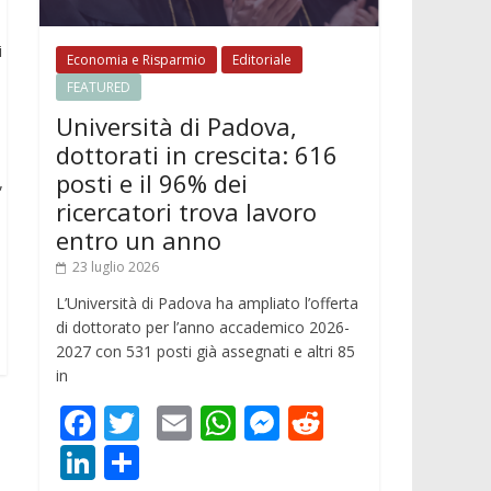
i
Economia e Risparmio
Editoriale
FEATURED
Università di Padova,
dottorati in crescita: 616
posti e il 96% dei
,
ricercatori trova lavoro
entro un anno
23 luglio 2026
L’Università di Padova ha ampliato l’offerta
di dottorato per l’anno accademico 2026-
2027 con 531 posti già assegnati e altri 85
in
F
T
E
W
M
R
ac
w
m
h
e
e
Li
C