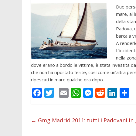
Due perso
mare, al l
della sta
Padova, u
barca a v
A renderlo
L’incident
nella zona
dove erano a bordo le vittime, è stata investita d
che non ha riportato ferite, così come un’altra pers
ripescati in mare qualche ora dopo.
F
T
E
W
M
R
Li
C
ac
w
m
h
e
e
n
o
e
itt
ai
at
ss
d
k
n
b
er
l
s
e
di
e
d
←
Gmg Madrid 2011: tutti i Padovani in 
o
A
n
t
dI
v