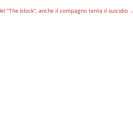
i
del “The block”, anche il compagno tenta il suicidio