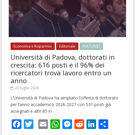
Economia e Risparmio
Editoriale
FEATURED
Università di Padova, dottorati in
crescita: 616 posti e il 96% dei
ricercatori trova lavoro entro un
anno
23 luglio 2026
L’Università di Padova ha ampliato l’offerta di dottorato
per l’anno accademico 2026-2027 con 531 posti già
assegnati e altri 85 in
F
T
E
W
M
R
Li
C
ac
w
m
h
e
e
n
o