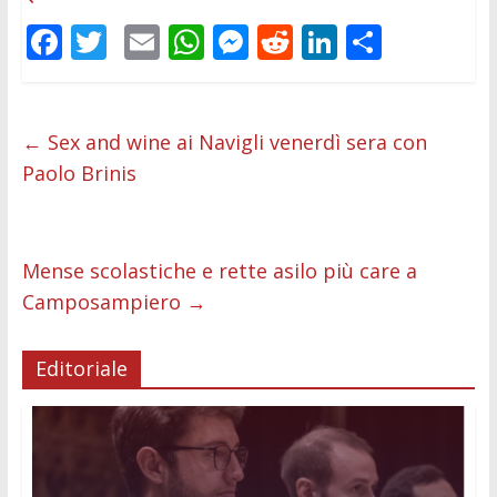
F
T
E
W
M
R
Li
C
ac
w
m
h
e
e
n
o
e
itt
ai
at
ss
d
k
n
b
er
l
s
e
di
e
di
←
Sex and wine ai Navigli venerdì sera con
Paolo Brinis
o
A
n
t
dI
vi
o
p
g
n
di
k
p
er
Mense scolastiche e rette asilo più care a
Camposampiero
→
Editoriale