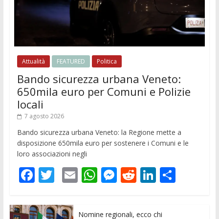
Attualità
FEATURED
Politica
Bando sicurezza urbana Veneto:
650mila euro per Comuni e Polizie
locali
7 agosto 2026
Bando sicurezza urbana Veneto: la Regione mette a
disposizione 650mila euro per sostenere i Comuni e le
loro associazioni negli
F
T
E
W
M
R
Li
C
ac
w
m
h
e
e
n
o
e
itt
ai
at
ss
d
k
n
Nomine regionali, ecco chi