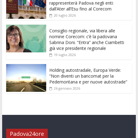
b
er
l
s
e
di
e
di
rappresenterà Padova negli enti:
o
A
n
t
dI
vi
dall’Ater all’Esu fino al Corecom
20 luglio 2026
o
p
g
n
di
k
p
er
Consiglio regionale, via libera alle
nomine Corecom: c’è la padovana
Sabrina Doni. “Entra” anche Ciambetti
già vice presidente regionale
19 luglio 2026
Holding autostradale, Europa Verde:
“Non diventi un bancomat per la
Pedemontana e per nuove autostrade”
26 gennaio 2026
Padova24ore