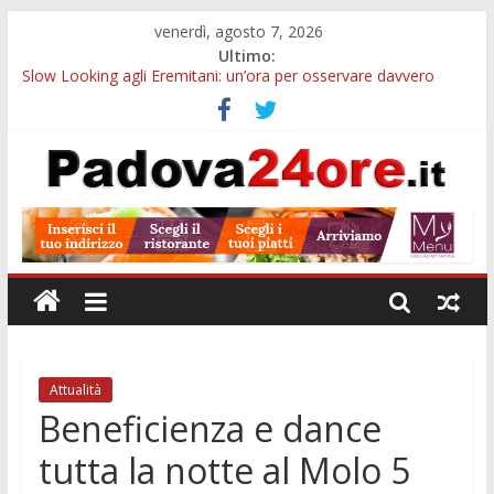
venerdì, agosto 7, 2026
Ultimo:
Slow Looking agli Eremitani: un’ora per osservare davvero
un’opera
Bando sicurezza urbana Veneto: 650mila euro per Comuni e
Polizie locali
Sicurezza esodo estivo Padova: più controlli su strade, stazioni
e treni
Bonus trasporto pubblico Veneto: 200 euro per l’abbonamento
annuale
Notizie di Padova alle ore 10: arresto, fermata Busitalia e
tregua dal caldo
Attualità
Beneficienza e dance
tutta la notte al Molo 5