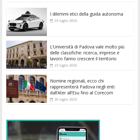
e
itt
ai
at
ss
d
k
n
I dilemmi etici della guida autonoma
b
er
l
s
e
di
e
di
23 luglio 2026
o
A
n
t
dI
vi
o
p
g
n
di
k
p
er
L’Università di Padova vale molto più
delle classifiche: ricerca, imprese e
lavoro fanno crescere il territorio
23 luglio 2026
Nomine regionali, ecco chi
rappresenterà Padova negli enti:
dall’Ater all’Esu fino al Corecom
20 luglio 2026