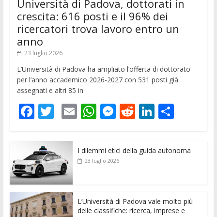
Università di Padova, dottorati in
crescita: 616 posti e il 96% dei
ricercatori trova lavoro entro un
anno
23 luglio 2026
L’Università di Padova ha ampliato l’offerta di dottorato
per l’anno accademico 2026-2027 con 531 posti già
assegnati e altri 85 in
F
T
E
W
M
R
Li
C
ac
w
m
h
e
e
n
o
e
itt
ai
at
ss
d
k
n
I dilemmi etici della guida autonoma
b
er
l
s
e
di
e
di
23 luglio 2026
o
A
n
t
dI
vi
o
p
g
n
di
k
p
er
L’Università di Padova vale molto più
delle classifiche: ricerca, imprese e