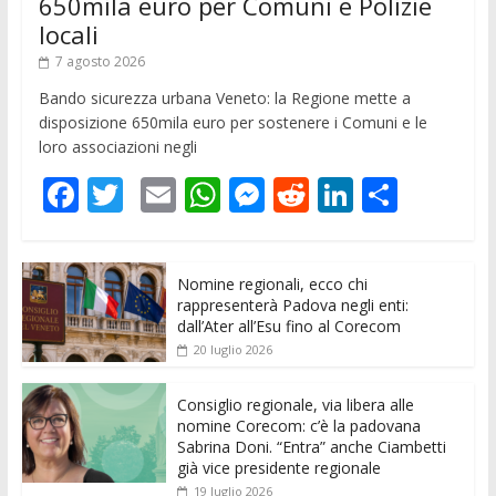
650mila euro per Comuni e Polizie
locali
7 agosto 2026
Bando sicurezza urbana Veneto: la Regione mette a
disposizione 650mila euro per sostenere i Comuni e le
loro associazioni negli
F
T
E
W
M
R
Li
C
ac
w
m
h
e
e
n
o
e
itt
ai
at
ss
d
k
n
Nomine regionali, ecco chi
b
er
l
s
e
di
e
di
rappresenterà Padova negli enti:
o
A
n
t
dI
vi
dall’Ater all’Esu fino al Corecom
20 luglio 2026
o
p
g
n
di
k
p
er
Consiglio regionale, via libera alle
nomine Corecom: c’è la padovana
Sabrina Doni. “Entra” anche Ciambetti
già vice presidente regionale
19 luglio 2026