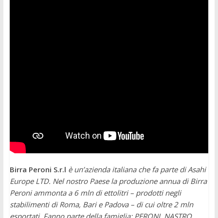
Birra Peroni
S.r.l
è un’azienda italiana che fa parte di Asahi
Europe LTD. Nel nostro Paese la produzione annua di Birra
Peroni ammonta a 6 mln di ettolitri – prodotti negli
stabilimenti di Roma, Bari e Padova – di cui oltre 2 mln
esportati. Fanno parte della famiglia: PERONI, NASTRO