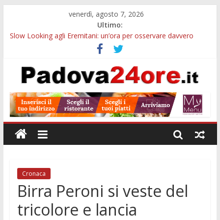
venerdì, agosto 7, 2026
Ultimo:
Slow Looking agli Eremitani: un’ora per osservare davvero
un’opera
Bando sicurezza urbana Veneto: 650mila euro per Comuni e
Polizie locali
Sicurezza esodo estivo Padova: più controlli su strade, stazioni
e treni
Bonus trasporto pubblico Veneto: 200 euro per l’abbonamento
annuale
Notizie di Padova alle ore 10: arresto, fermata Busitalia e
tregua dal caldo
Cronaca
Birra Peroni si veste del
tricolore e lancia