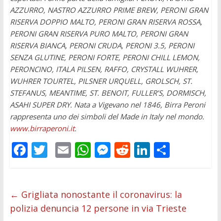
AZZURRO, NASTRO AZZURRO PRIME BREW, PERONI GRAN
RISERVA DOPPIO MALTO, PERONI GRAN RISERVA ROSSA,
PERONI GRAN RISERVA PURO MALTO, PERONI GRAN
RISERVA BIANCA, PERONI CRUDA, PERONI 3.5, PERONI
SENZA GLUTINE, PERONI FORTE, PERONI CHILL LEMON,
PERONCINO, ITALA PILSEN, RAFFO, CRYSTALL WUHRER,
WUHRER TOURTEL, PILSNER URQUELL, GROLSCH, ST.
STEFANUS, MEANTIME, ST. BENOIT, FULLER’S, DORMISCH,
ASAHI SUPER DRY. Nata a Vigevano nel 1846, Birra Peroni
rappresenta uno dei simboli del Made in Italy nel mondo.
www.birraperoni.it
.
F
T
E
W
M
R
Li
C
ac
w
m
h
e
e
n
o
e
itt
ai
at
ss
d
k
n
b
er
l
s
e
di
e
di
←
Grigliata nonostante il coronavirus: la
polizia denuncia 12 persone in via Trieste
o
A
n
t
dI
vi