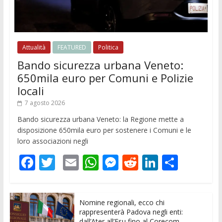
Attualità
FEATURED
Politica
Bando sicurezza urbana Veneto:
650mila euro per Comuni e Polizie
locali
7 agosto 2026
Bando sicurezza urbana Veneto: la Regione mette a
disposizione 650mila euro per sostenere i Comuni e le
loro associazioni negli
F
T
E
W
M
R
Li
C
ac
w
m
h
e
e
n
o
e
itt
ai
at
ss
d
k
n
Nomine regionali, ecco chi
b
er
l
s
e
di
e
di
rappresenterà Padova negli enti:
dall’Ater all’Esu fino al Corecom