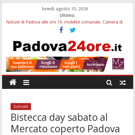
lunedì, agosto 10, 2026
Ultimo:
Notizie di Padova alle ore 10: mobilità comunale, Camera di
Commercio e bus sui Colli
I 39 scalini a Padova, il thriller di Hitchcock diventa commedia
all’Odeo Cornaro
Voucher trasporto pubblico, 200 euro per gli abbonamenti:
domande entro il 31 agosto
Premi di laurea Unipd, ad agosto scadono bandi fino a 3.290
euro per giovani studiosi
Villa Vanna, dove ogni bambino può brillare: l’estate inclusiva
del Centro Clinico Stella Polare
Golosità
Bistecca day sabato al
Mercato coperto Padova