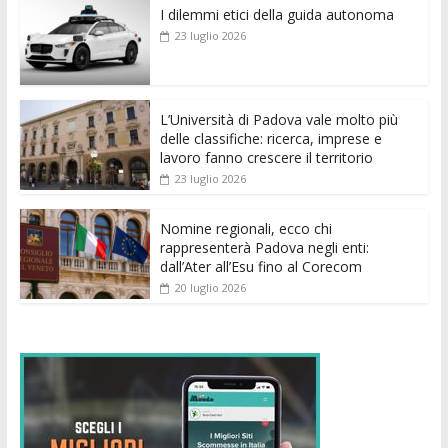
I dilemmi etici della guida autonoma
b
er
l
s
e
di
e
di
23 luglio 2026
o
A
n
t
dI
vi
o
p
g
n
di
k
p
er
L’Università di Padova vale molto più
delle classifiche: ricerca, imprese e
lavoro fanno crescere il territorio
23 luglio 2026
Nomine regionali, ecco chi
rappresenterà Padova negli enti:
dall’Ater all’Esu fino al Corecom
20 luglio 2026