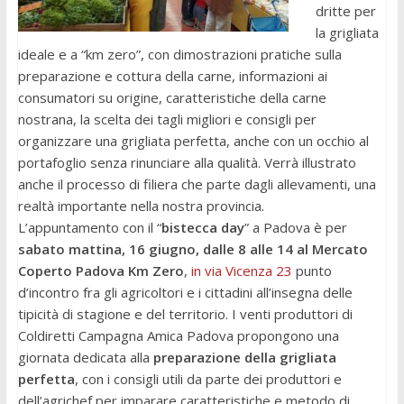
dritte per
la grigliata
ideale e a “km zero”, con dimostrazioni pratiche sulla
preparazione e cottura della carne, informazioni ai
consumatori su origine, caratteristiche della carne
nostrana, la scelta dei tagli migliori e consigli per
organizzare una grigliata perfetta, anche con un occhio al
portafoglio senza rinunciare alla qualità. Verrà illustrato
anche il processo di filiera che parte dagli allevamenti, una
realtà importante nella nostra provincia.
L’appuntamento con il “
bistecca day
” a Padova è per
sabato mattina, 16 giugno, dalle 8 alle 14 al Mercato
Coperto Padova Km Zero
,
in via Vicenza 23
punto
d’incontro fra gli agricoltori e i cittadini all’insegna delle
tipicità di stagione e del territorio. I venti produttori di
Coldiretti Campagna Amica Padova propongono una
giornata dedicata alla
preparazione della grigliata
perfetta
, con i consigli utili da parte dei produttori e
dell’agrichef per imparare caratteristiche e metodo di