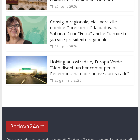
o
A
n
t
dI
vi
20 luglio 2026
o
p
g
n
di
k
p
er
Consiglio regionale, via libera alle
nomine Corecom: c’è la padovana
Sabrina Doni. “Entra” anche Ciambetti
già vice presidente regionale
19 luglio 2026
Holding autostradale, Europa Verde:
“Non diventi un bancomat per la
Pedemontana e per nuove autostrade”
26 gennaio 2026
Padova24ore
Per contattare la redazione di Padova24ore.it manda una mail