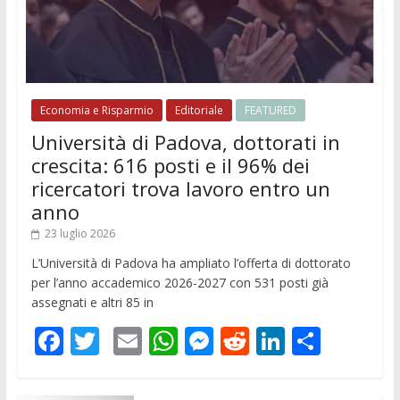
Economia e Risparmio
Editoriale
FEATURED
Università di Padova, dottorati in
crescita: 616 posti e il 96% dei
ricercatori trova lavoro entro un
anno
23 luglio 2026
L’Università di Padova ha ampliato l’offerta di dottorato
per l’anno accademico 2026-2027 con 531 posti già
assegnati e altri 85 in
F
T
E
W
M
R
Li
C
ac
w
m
h
e
e
n
o
e
itt
ai
at
ss
d
k
n