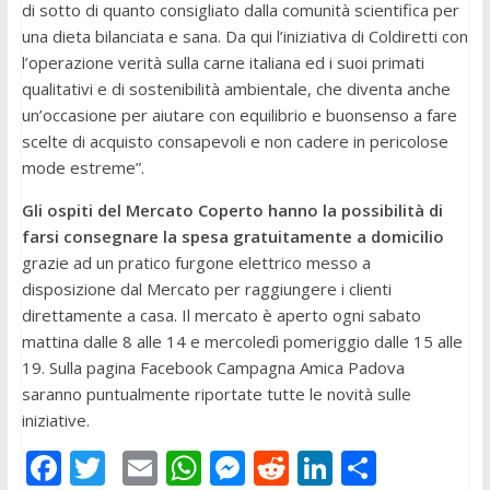
di sotto di quanto consigliato dalla comunità scientifica per
una dieta bilanciata e sana. Da qui l’iniziativa di Coldiretti con
l’operazione verità sulla carne italiana ed i suoi primati
qualitativi e di sostenibilità ambientale, che diventa anche
un’occasione per aiutare con equilibrio e buonsenso a fare
scelte di acquisto consapevoli e non cadere in pericolose
mode estreme”.
Gli ospiti del Mercato Coperto hanno la possibilità di
farsi consegnare la spesa gratuitamente a domicilio
grazie ad un pratico furgone elettrico messo a
disposizione dal Mercato per raggiungere i clienti
direttamente a casa. Il mercato è aperto ogni sabato
mattina dalle 8 alle 14 e mercoledì pomeriggio dalle 15 alle
19. Sulla pagina Facebook Campagna Amica Padova
saranno puntualmente riportate tutte le novità sulle
iniziative.
F
T
E
W
M
R
Li
C