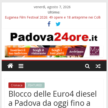
venerdì, agosto 7, 2026
Ultimo:
Euganea Film Festival 2026: 49 opere e 18 anteprime nei Colli
Euganei
Slow Looking agli Eremitani: un’ora per osservare davvero
un’opera
Notizie di Padova alle ore 21: lavoratore morto, credito sul
gasolio e IA nei Comuni
Orto Botanico Padova: visite ed escursioni fino a settembre
Concorso Università di Padova: 5 funzionari, domande entro il
7 agosto
Cronaca
FEATURED
Blocco delle Euro4 diesel
a Padova da oggi fino a