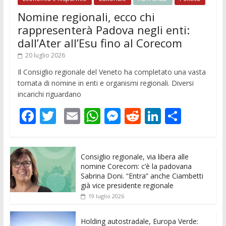
Nomine regionali, ecco chi
rappresenterà Padova negli enti:
dall’Ater all’Esu fino al Corecom
20 luglio 2026
Il Consiglio regionale del Veneto ha completato una vasta
tornata di nomine in enti e organismi regionali. Diversi
incarichi riguardano
F
T
E
W
M
R
Li
C
ac
w
m
h
e
e
n
o
e
itt
ai
at
ss
d
k
n
Consiglio regionale, via libera alle
b
er
l
s
e
di
e
di
nomine Corecom: c’è la padovana
o
A
n
t
dI
vi
Sabrina Doni. “Entra” anche Ciambetti
già vice presidente regionale
o
p
g
n
di
19 luglio 2026
k
p
er
Holding autostradale, Europa Verde: