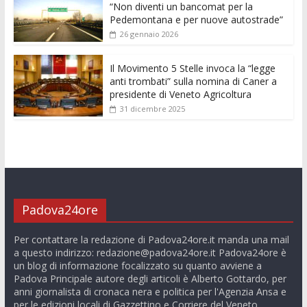
“Non diventi un bancomat per la
Pedemontana e per nuove autostrade”
26 gennaio 2026
Il Movimento 5 Stelle invoca la “legge
anti trombati” sulla nomina di Caner a
presidente di Veneto Agricoltura
31 dicembre 2025
Padova24ore
Per contattare la redazione di Padova24ore.it manda una mail
a questo indirizzo:
redazione@padova24ore.it
Padova24ore è
un blog di informazione focalizzato su quanto avviene a
Padova Principale autore degli articoli è Alberto Gottardo, per
anni giornalista di cronaca nera e politica per l'Agenzia Ansa e
per le edizioni locali di Gazzettino e Corriere del Veneto