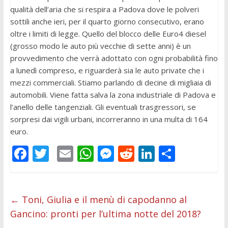
qualità dell’aria che si respira a Padova dove le polveri
sottili anche ieri, per il quarto giorno consecutivo, erano
oltre i limiti di legge. Quello del blocco delle Euro4 diesel
(grosso modo le auto più vecchie di sette anni) è un
provvedimento che verrà adottato con ogni probabilità fino
a lunedì compreso, e riguarderà sia le auto private che i
mezzi commerciali. Stiamo parlando di decine di migliaia di
automobili. Viene fatta salva la zona industriale di Padova e
l’anello delle tangenziali. Gli eventuali trasgressori, se
sorpresi dai vigili urbani, incorreranno in una multa di 164
euro.
F
T
E
W
M
R
Li
C
ac
w
m
h
e
e
n
o
e
itt
ai
at
ss
d
k
n
b
er
l
s
e
di
e
di
←
Toni, Giulia e il menù di capodanno al
Gancino: pronti per l’ultima notte del 2018?
o
A
n
t
dI
vi