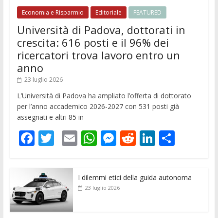
Economia e Risparmio
Editoriale
FEATURED
Università di Padova, dottorati in
crescita: 616 posti e il 96% dei
ricercatori trova lavoro entro un
anno
23 luglio 2026
L’Università di Padova ha ampliato l’offerta di dottorato
per l’anno accademico 2026-2027 con 531 posti già
assegnati e altri 85 in
F
T
E
W
M
R
Li
C
ac
w
m
h
e
e
n
o
e
itt
ai
at
ss
d
k
n
I dilemmi etici della guida autonoma
b
er
l
s
e
di
e
di
23 luglio 2026
o
A
n
t
dI
vi
o
p
g
n
di