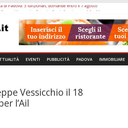
à di Padova: 5 funzionari, domande entro il 7 agosto
lle ore 10: arresto, fermata Busitalia e tregua dal caldo
Eremitani: un’ora per osservare davvero un’opera
lle ore 21: lavoratore morto, credito sul gasolio e IA nei Comuni
va: visite ed escursioni fino a settembre
TTUALITÀ
EVENTI
PUBBLICITÀ
PADOVA
IMMOBILIARE
eppe Vessicchio il 18
er l’Ail