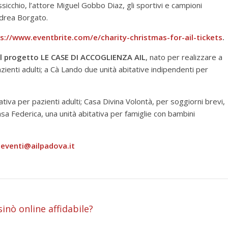
sicchio, l’attore Miguel Gobbo Diaz, gli sportivi e campioni
ndrea Borgato.
s://www.eventbrite.com/e/charity-christmas-for-ail-tickets
.
 al progetto LE CASE DI ACCOGLIENZA AIL
, nato per realizzare a
ienti adulti; a Cà Lando due unità abitative indipendenti per
iva per pazienti adulti; Casa Divina Volontà, per soggiorni brevi,
sa Federica, una unità abitativa per famiglie con bambini
i
eventi@ailpadova.it
inò online affidabile?
i