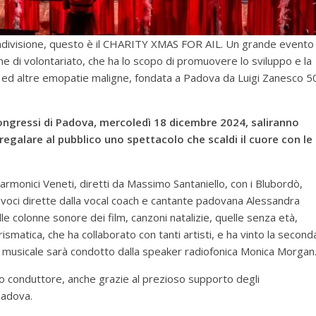
 condivisione, questo è il CHARITY XMAS FOR AIL. Un grande evento
ne di volontariato, che ha lo scopo di promuovere lo sviluppo e la
mie ed altre emopatie maligne, fondata a Padova da Luigi Zanesco 5
Congressi di Padova, mercoledì 18 dicembre 2024, saliranno
r regalare al pubblico uno spettacolo che scaldi il cuore con le
larmonici Veneti, diretti da Massimo Santaniello, con i Blubordò,
 voci dirette dalla vocal coach e cantante padovana Alessandra
le colonne sonore dei film, canzoni natalizie, quelle senza età,
smatica, che ha collaborato con tanti artisti, e ha vinto la second
o musicale sarà condotto dalla speaker radiofonica Monica Morgan
filo conduttore, anche grazie al prezioso supporto degli
Padova.