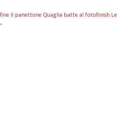
i
i
fine il panettone Quaglia batte al fotofinish Le
→