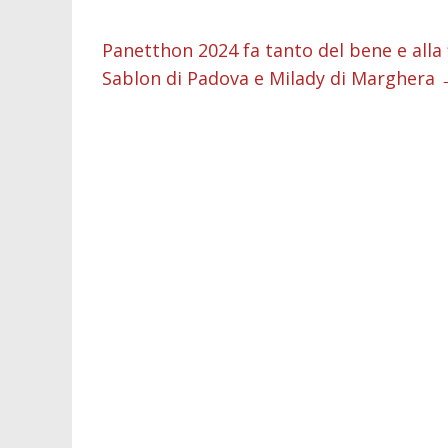
o
A
n
t
dI
v
o
p
g
n
d
Panetthon 2024 fa tanto del bene e alla 
k
p
er
Sablon di Padova e Milady di Marghera