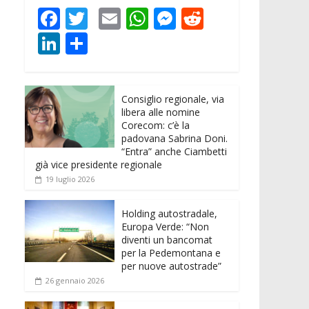
F
T
E
W
M
R
ac
w
m
h
e
e
Li
C
e
itt
ai
at
ss
d
n
o
b
er
l
s
e
di
k
n
o
A
n
t
Consiglio regionale, via
e
di
libera alle nomine
o
p
g
dI
vi
Corecom: c’è la
padovana Sabrina Doni.
k
p
er
n
di
“Entra” anche Ciambetti
già vice presidente regionale
19 luglio 2026
Holding autostradale,
Europa Verde: “Non
diventi un bancomat
per la Pedemontana e
per nuove autostrade”
26 gennaio 2026