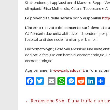
Si attendono gli applausi per: il Maestro Beppe Ves
olimpionici Elisa Molinarolo, Catalin Tucuceanu e A
Le prevendite della serata sono disponibili
http
L’interno ricavato del concerto sarà devoluto
Cà Romanin due unità abitative indipendenti per paz
l’ospitalità di due nuclei familiari per bambini
Oncoematologici; Casa San Massimo una unità abitat
dedicati a famiglie con bambini oncoematologici; Ca
oncoematologici.
Aggiornamenti
www.ailpadova.it
; informazion
F
T
E
W
M
R
Li
C
ac
w
m
h
e
e
n
o
e
itt
ai
at
ss
d
k
n
←
Recensione SNAI: È una truffa o un cas
b
er
l
s
e
di
e
d