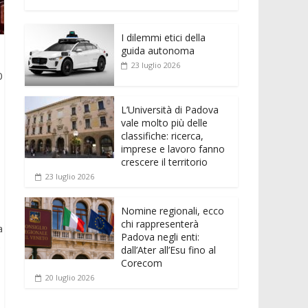
e
itt
ai
at
ss
d
n
o
b
er
l
s
e
di
k
n
o
A
n
t
I dilemmi etici della
e
di
guida autonoma
o
p
g
dI
vi
23 luglio 2026
0
k
p
er
n
di
L’Università di Padova
vale molto più delle
classifiche: ricerca,
imprese e lavoro fanno
crescere il territorio
23 luglio 2026
Nomine regionali, ecco
chi rappresenterà
a
Padova negli enti:
.
dall’Ater all’Esu fino al
Corecom
20 luglio 2026