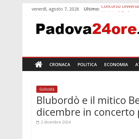
venerdì, agosto 7, 2026
Ultimo:
Concorso Universit
Notizie di Padova a
Slow Looking agli 
Notizie di Padova a
Orto Botanico Pado
CRONACA
POLITICA
ECONOMIA
A
Golosità
Blubordò e il mitico B
dicembre in concerto p
2 dicembre 2024