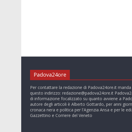
Padova24ore
Per contattare la redazione di Padova24ore.it manda
questo indirizzo:
redazione@padova24ore.it
Padova24
di informazione focalizzato su quanto avviene a Pado
autore degli articoli è Alberto Gottardo, per anni giorn
cronaca nera e politica per l'Agenzia Ansa e per le ediz
Gazzettino e Corriere del Veneto