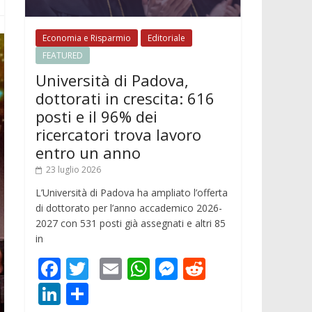
Economia e Risparmio
Editoriale
FEATURED
Università di Padova,
dottorati in crescita: 616
posti e il 96% dei
ricercatori trova lavoro
entro un anno
23 luglio 2026
L’Università di Padova ha ampliato l’offerta
di dottorato per l’anno accademico 2026-
2027 con 531 posti già assegnati e altri 85
in
F
T
E
W
M
R
ac
w
m
h
e
e
Li
C