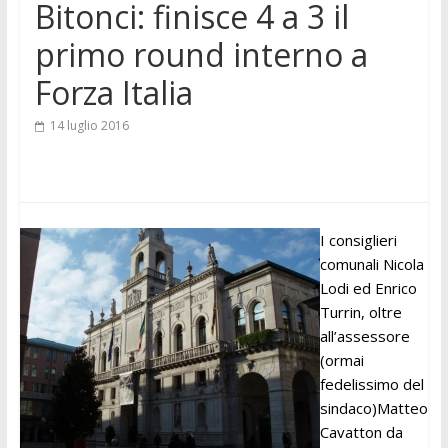
Bitonci: finisce 4 a 3 il
primo round interno a
Forza Italia
14 luglio 2016
I consiglieri
comunali Nicola
Lodi ed Enrico
Turrin, oltre
all’assessore
(ormai
fedelissimo del
sindaco)Matteo
Cavatton da