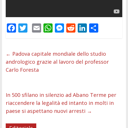
F
T
E
W
M
R
Li
C
ac
w
m
h
e
e
n
o
e
itt
ai
at
ss
d
k
n
b
er
l
s
e
di
e
di
←
Padova capitale mondiale dello studio
andrologico grazie al lavoro del professor
o
A
n
t
dI
vi
Carlo Foresta
o
p
g
n
di
k
p
er
In 500 sfilano in silenzio ad Abano Terme per
riaccendere la legalità ed intanto in molti in
paese si aspettano nuovi arresti
→