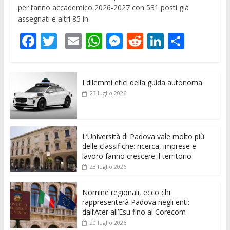
per l’anno accademico 2026-2027 con 531 posti già
assegnati e altri 85 in
F
T
E
W
M
R
Li
C
ac
w
m
h
e
e
n
o
e
itt
ai
at
ss
d
k
n
I dilemmi etici della guida autonoma
b
er
l
s
e
di
e
di
23 luglio 2026
o
A
n
t
dI
vi
o
p
g
n
di
k
p
er
L’Università di Padova vale molto più
delle classifiche: ricerca, imprese e
lavoro fanno crescere il territorio
23 luglio 2026
Nomine regionali, ecco chi
rappresenterà Padova negli enti:
dall’Ater all’Esu fino al Corecom
20 luglio 2026