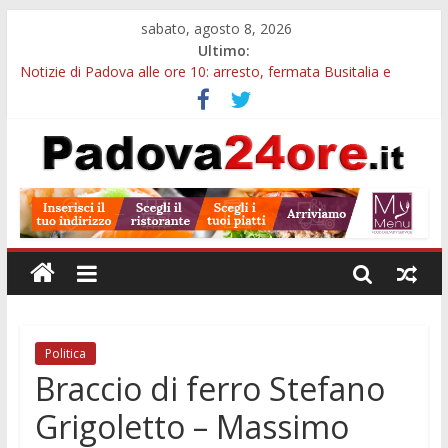
sabato, agosto 8, 2026
Ultimo:
Notizie di Padova alle ore 10: arresto, fermata Busitalia e
tregua dal caldo
Notizie di Padova alle ore 23: maltrattamenti, arresto a
Limena e progetto Cool Shop
Bando sicurezza urbana Veneto: 650mila euro per Comuni e
Polizie locali
Sicurezza esodo estivo Padova: più controlli su strade, stazioni
e treni
Bonus trasporto pubblico Veneto: 200 euro per l’abbonamento
annuale
Politica
Braccio di ferro Stefano
Grigoletto – Massimo