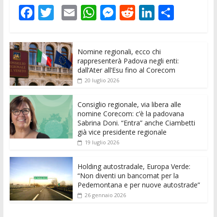
F
T
E
W
M
R
Li
C
ac
w
m
h
e
e
n
o
e
itt
ai
at
ss
d
k
n
Nomine regionali, ecco chi
b
er
l
s
e
di
e
di
rappresenterà Padova negli enti:
o
A
n
t
dI
vi
dall’Ater all’Esu fino al Corecom
20 luglio 2026
o
p
g
n
di
k
p
er
Consiglio regionale, via libera alle
nomine Corecom: c’è la padovana
Sabrina Doni. “Entra” anche Ciambetti
già vice presidente regionale
19 luglio 2026
Holding autostradale, Europa Verde:
“Non diventi un bancomat per la
Pedemontana e per nuove autostrade”
26 gennaio 2026