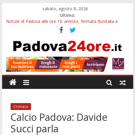
sabato, agosto 8, 2026
Ultimo:
Notizie di Padova alle ore 10: arresto, fermata Busitalia e
tregua dal caldo
Notizie di Padova alle ore 23: maltrattamenti, arresto a
Limena e progetto Cool Shop
Bando sicurezza urbana Veneto: 650mila euro per Comuni e
Polizie locali
Sicurezza esodo estivo Padova: più controlli su strade, stazioni
e treni
Bonus trasporto pubblico Veneto: 200 euro per l’abbonamento
annuale
Cronaca
Calcio Padova: Davide
Succi parla