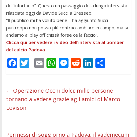
dell’infortunio”. Questo un passaggio della lunga intervista
rilasciata oggi da Davide Succi a Bresseo.
“Il pubblico mi ha voluto bene – ha aggiunto Succi –
purtroppo non posso più contraccambiare in campo, ma se
andiamo ai play off chissà forse ce la faccio”.
Clicca qui per vedere i video dell’intervista al bomber
del calcio Padova
F
T
E
W
M
R
Li
C
ac
w
m
h
e
e
n
o
e
itt
ai
at
ss
d
k
n
b
er
l
s
e
di
e
di
←
Operazione Occhi dolci: mille persone
tornano a vedere grazie agli amici di Marco
o
A
n
t
dI
vi
Lovison
o
p
g
n
di
k
p
er
Permessi di soggiorno a Padova: il vademecum