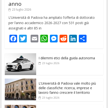
anno
23 luglio 2026
L’Università di Padova ha ampliato l’offerta di dottorato
per l’anno accademico 2026-2027 con 531 posti già
assegnati e altri 85 in
F
T
E
W
M
R
Li
C
ac
w
m
h
e
e
n
o
e
itt
ai
at
ss
d
k
n
I dilemmi etici della guida autonoma
b
er
l
s
e
di
e
di
23 luglio 2026
o
A
n
t
dI
vi
o
p
g
n
di
k
p
er
L’Università di Padova vale molto più
delle classifiche: ricerca, imprese e
lavoro fanno crescere il territorio
23 luglio 2026