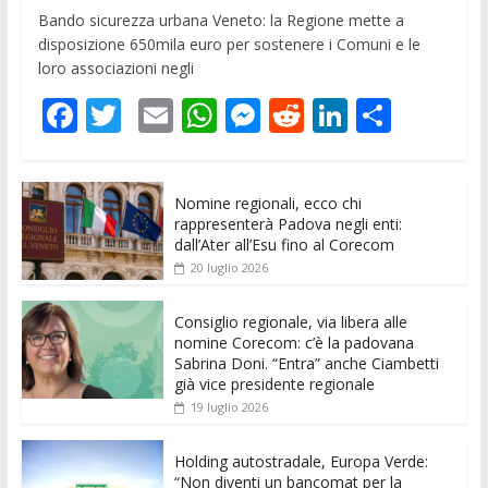
Bando sicurezza urbana Veneto: la Regione mette a
disposizione 650mila euro per sostenere i Comuni e le
loro associazioni negli
F
T
E
W
M
R
Li
C
ac
w
m
h
e
e
n
o
e
itt
ai
at
ss
d
k
n
Nomine regionali, ecco chi
b
er
l
s
e
di
e
di
rappresenterà Padova negli enti:
o
A
n
t
dI
vi
dall’Ater all’Esu fino al Corecom
20 luglio 2026
o
p
g
n
di
k
p
er
Consiglio regionale, via libera alle
nomine Corecom: c’è la padovana
Sabrina Doni. “Entra” anche Ciambetti
già vice presidente regionale
19 luglio 2026
Holding autostradale, Europa Verde:
“Non diventi un bancomat per la