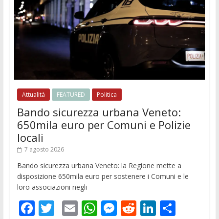
Attualità
FEATURED
Politica
Bando sicurezza urbana Veneto:
650mila euro per Comuni e Polizie
locali
7 agosto 2026
Bando sicurezza urbana Veneto: la Regione mette a
disposizione 650mila euro per sostenere i Comuni e le
loro associazioni negli
F
T
E
W
M
R
Li
C