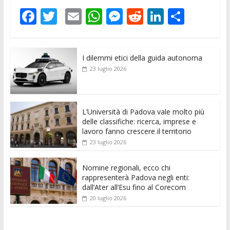
F
T
E
W
M
R
Li
C
ac
w
m
h
e
e
n
o
e
itt
ai
at
ss
d
k
n
I dilemmi etici della guida autonoma
b
er
l
s
e
di
e
di
23 luglio 2026
o
A
n
t
dI
vi
o
p
g
n
di
k
p
er
L’Università di Padova vale molto più
delle classifiche: ricerca, imprese e
lavoro fanno crescere il territorio
23 luglio 2026
Nomine regionali, ecco chi
rappresenterà Padova negli enti:
dall’Ater all’Esu fino al Corecom
20 luglio 2026