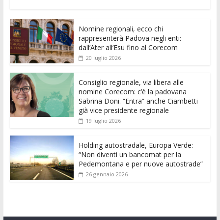
ac
w
m
h
e
e
n
o
e
itt
ai
at
ss
d
k
n
Nomine regionali, ecco chi
b
er
l
s
e
di
e
di
rappresenterà Padova negli enti:
o
A
n
t
dI
vi
dall’Ater all’Esu fino al Corecom
20 luglio 2026
o
p
g
n
di
k
p
er
Consiglio regionale, via libera alle
nomine Corecom: c’è la padovana
Sabrina Doni. “Entra” anche Ciambetti
già vice presidente regionale
19 luglio 2026
Holding autostradale, Europa Verde:
“Non diventi un bancomat per la
Pedemontana e per nuove autostrade”
26 gennaio 2026