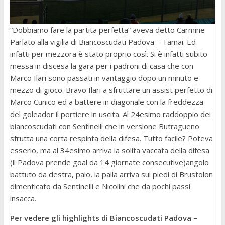
“Dobbiamo fare la partita perfetta” aveva detto Carmine
Parlato alla vigilia di Biancoscudati Padova – Tamai. Ed
infatti per mezzora è stato proprio così. Si è infatti subito
messa in discesa la gara per i padroni di casa che con
Marco Ilari sono passati in vantaggio dopo un minuto e
mezzo di gioco. Bravo Ilari a sfruttare un assist perfetto di
Marco Cunico ed a battere in diagonale con la freddezza
del goleador il portiere in uscita. Al 24esimo raddoppio dei
biancoscudati con Sentinelli che in versione Butragueno
sfrutta una corta respinta della difesa. Tutto facile? Poteva
esserlo, ma al 34esimo arriva la solita vaccata della difesa
(il Padova prende goal da 14 giornate consecutive)angolo
battuto da destra, palo, la palla arriva sui piedi di Brustolon
dimenticato da Sentinelli e Nicolini che da pochi passi
insacca.
Per vedere gli highlights di Biancoscudati Padova –