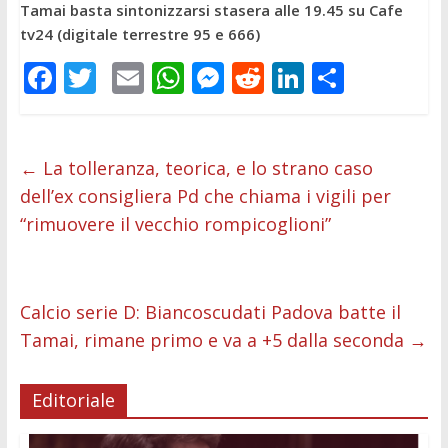
Tamai basta sintonizzarsi stasera alle 19.45 su Cafe
tv24 (digitale terrestre 95 e 666)
F
T
E
W
M
R
Li
C
ac
w
m
h
e
e
n
o
e
itt
ai
at
ss
d
k
n
b
er
l
s
e
di
e
di
←
La tolleranza, teorica, e lo strano caso
dell’ex consigliera Pd che chiama i vigili per
o
A
n
t
dI
vi
“rimuovere il vecchio rompicoglioni”
o
p
g
n
di
k
p
er
Calcio serie D: Biancoscudati Padova batte il
Tamai, rimane primo e va a +5 dalla seconda
→
Editoriale