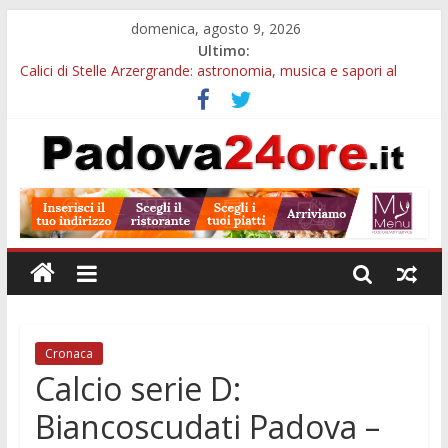
domenica, agosto 9, 2026
Ultimo:
Calici di Stelle Arzergrande: astronomia, musica e sapori al
Casone Azzurro
Campo San Martino, il Museo della civiltà contadina apre gratis
durante la sagra
Notizie di Padova alle ore 10: Notte del Volo sold out, Tribano
e festa oggi a Teolo
Teatro per famiglie a Loreggia, la Bella Addormentata arriva
sul palco domenica sera
Restauro 2026, chiuse le domande: 2,5 milioni per formare
nuove competenze in Veneto
Cronaca
Calcio serie D:
Biancoscudati Padova –