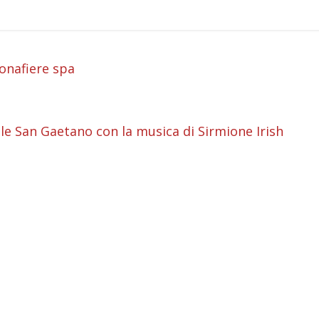
i
onafiere spa
i
i
rale San Gaetano con la musica di Sirmione Irish