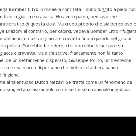
piega
Bomber Citro
in maniera concitata – sono fuggito a piedi con
n tizio in giacca e cravatta. Ho avuto paura, pensavo che
teristico di questa città. Ma credo proprio che sia pericoloso 
eye Brazorv al contrario, per capirci, vedeva Bomber Citro rifugiars
all’anonimo tizio in giacca e cravatta fino a quando nel giro di
lla polizia. Potrebbe far ridere, ci si potrebbe scherzare su
 in giacca e cravatta. Ma a chi scrive, francamente non fa tanto
one: c’è un settantenne disperato, Giuseppe Polito, un trentenne,
 faccia e una marea di persone che dietro la tastiera hanno
 finzione.
me al talentuoso
Dutch Nazari
. Se tratta come un fenomeno da
fantasmi, ed anzi aizzandolo come se fosse un animale in gabbia,