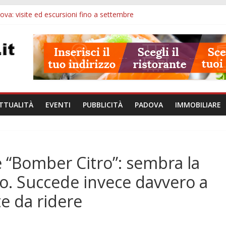
va: visite ed escursioni fino a settembre
à di Padova: 5 funzionari, domande entro il 7 agosto
lle ore 10: arresto, fermata Busitalia e tregua dal caldo
Eremitani: un’ora per osservare davvero un’opera
lle ore 21: lavoratore morto, credito sul gasolio e IA nei Comuni
TTUALITÀ
EVENTI
PUBBLICITÀ
PADOVA
IMMOBILIARE
 “Bomber Citro”: sembra la
co. Succede invece davvero a
e da ridere