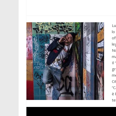
Lu
lo
of
le
No
ma
Il
gr
me
Ci
“C
è 
te