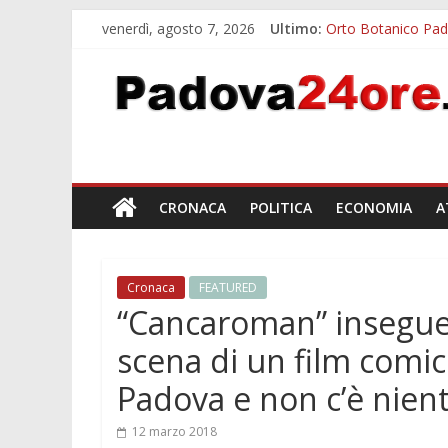
venerdì, agosto 7, 2026
Ultimo:
Orto Botanico Pado
Concorso Universit
Notizie di Padova a
Slow Looking agli 
Notizie di Padova a
CRONACA
POLITICA
ECONOMIA
A
Cronaca
FEATURED
“Cancaroman” insegue
scena di un film comi
Padova e non c’è nient
12 marzo 2018