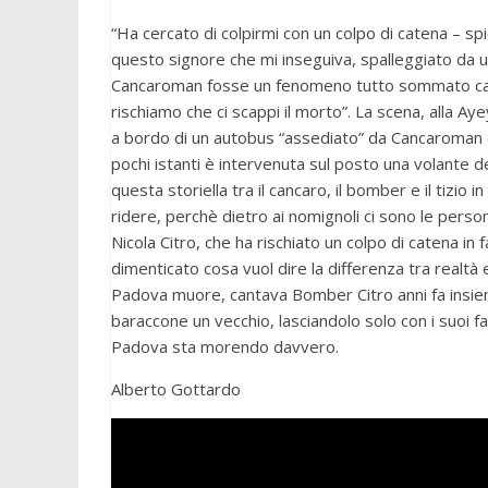
“Ha cercato di colpirmi con un colpo di catena – s
questo signore che mi inseguiva, spalleggiato da u
Cancaroman fosse un fenomeno tutto sommato carat
rischiamo che ci scappi il morto”. La scena, alla Ay
a bordo di un autobus “assediato” da Cancaroman e d
pochi istanti è intervenuta sul posto una volante de
questa storiella tra il cancaro, il bomber e il tizio
ridere, perchè dietro ai nomignoli ci sono le pers
Nicola Citro, che ha rischiato un colpo di catena in
dimenticato cosa vuol dire la differenza tra realtà e
Padova muore, cantava Bomber Citro anni fa insie
baraccone un vecchio, lasciandolo solo con i suoi 
Padova sta morendo davvero.
Alberto Gottardo