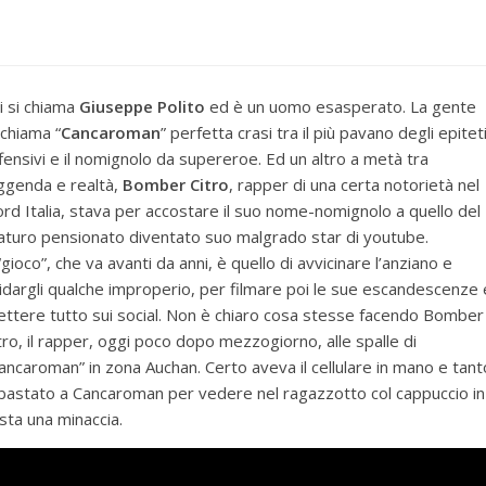
i si chiama
Giuseppe Polito
ed è un uomo esasperato. La gente
 chiama “
Cancaroman
” perfetta crasi tra il più pavano degli epitet
fensivi e il nomignolo da supereroe. Ed un altro a metà tra
ggenda e realtà,
Bomber Citro
, rapper di una certa notorietà nel
rd Italia, stava per accostare il suo nome-nomignolo a quello del
turo pensionato diventato suo malgrado star di youtube.
 “gioco”, che va avanti da anni, è quello di avvicinare l’anziano e
idargli qualche improperio, per filmare poi le sue escandescenze 
ttere tutto sui social. Non è chiaro cosa stesse facendo Bomber
tro, il rapper, oggi poco dopo mezzogiorno, alle spalle di
ancaroman” in zona Auchan. Certo aveva il cellulare in mano e tant
bastato a Cancaroman per vedere nel ragazzotto col cappuccio in
sta una minaccia.