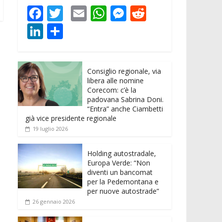
F
T
E
W
M
R
ac
w
m
h
e
e
Li
C
e
itt
ai
at
ss
d
n
o
b
er
l
s
e
di
k
n
o
A
n
t
Consiglio regionale, via
e
di
libera alle nomine
o
p
g
dI
vi
Corecom: c’è la
padovana Sabrina Doni.
k
p
er
n
di
“Entra” anche Ciambetti
già vice presidente regionale
19 luglio 2026
Holding autostradale,
Europa Verde: “Non
diventi un bancomat
per la Pedemontana e
per nuove autostrade”
26 gennaio 2026