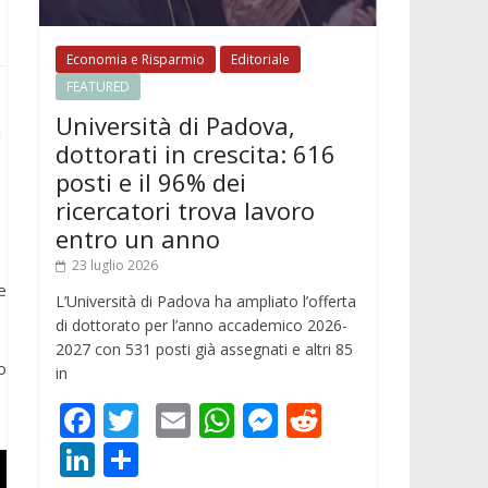
Economia e Risparmio
Editoriale
FEATURED
Università di Padova,
i
dottorati in crescita: 616
posti e il 96% dei
ricercatori trova lavoro
entro un anno
23 luglio 2026
e
L’Università di Padova ha ampliato l’offerta
di dottorato per l’anno accademico 2026-
2027 con 531 posti già assegnati e altri 85
o
in
F
T
E
W
M
R
ac
w
m
h
e
e
Li
C