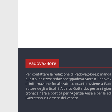
Padova24ore
Per contattare la redazione di Padova24ore.it manda
questo indirizzo:
redazione@padova24ore.it
Padova24
di informazione focalizzato su quanto avviene a Pado
autore degli articoli è Alberto Gottardo, per anni giorn
cronaca nera e politica per l'Agenzia Ansa e per le ediz
Gazzettino e Corriere del Veneto