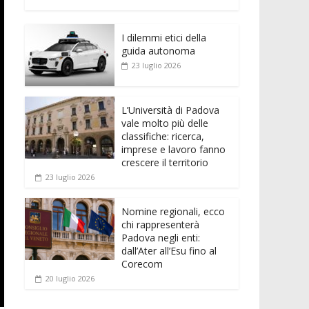
e
itt
ai
at
ss
d
n
o
b
er
l
s
e
di
k
n
o
A
n
t
I dilemmi etici della
e
di
guida autonoma
o
p
g
dI
vi
23 luglio 2026
k
p
er
n
di
L’Università di Padova
vale molto più delle
classifiche: ricerca,
imprese e lavoro fanno
crescere il territorio
23 luglio 2026
Nomine regionali, ecco
chi rappresenterà
Padova negli enti:
dall’Ater all’Esu fino al
Corecom
20 luglio 2026