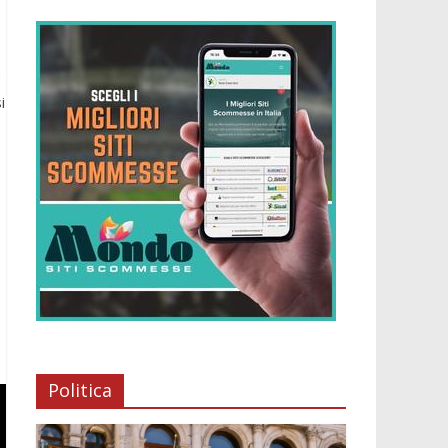
e
i
Politica