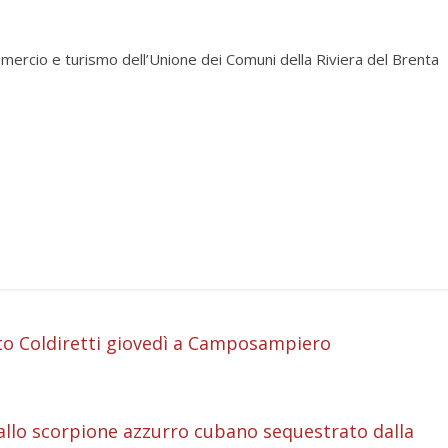
mercio e turismo dell’Unione dei Comuni della Riviera del Brenta
i
to Coldiretti giovedì a Camposampiero
i
i
allo scorpione azzurro cubano sequestrato dalla