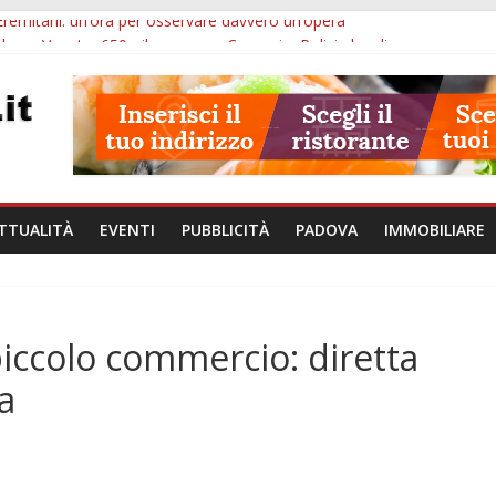
Eremitani: un’ora per osservare davvero un’opera
bana Veneto: 650mila euro per Comuni e Polizie locali
ivo Padova: più controlli su strade, stazioni e treni
ubblico Veneto: 200 euro per l’abbonamento annuale
lle ore 10: arresto, fermata Busitalia e tregua dal caldo
TTUALITÀ
EVENTI
PUBBLICITÀ
PADOVA
IMMOBILIARE
piccolo commercio: diretta
a