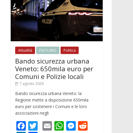
Attualità
FEATURED
Politica
Bando sicurezza urbana
Veneto: 650mila euro per
Comuni e Polizie locali
7 agosto 2026
Bando sicurezza urbana Veneto: la
Regione mette a disposizione 650mila
euro per sostenere i Comuni e le loro
associazioni negli
F
T
E
W
M
R