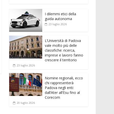
e
itt
ai
at
ss
d
n
o
b
er
l
s
e
di
k
n
o
A
n
t
I dilemmi etici della
e
di
guida autonoma
o
p
g
dI
vi
23 luglio 2026
k
p
er
n
di
L’Università di Padova
vale molto più delle
classifiche: ricerca,
imprese e lavoro fanno
crescere il territorio
23 luglio 2026
Nomine regionali, ecco
chi rappresenterà
Padova negli enti:
dall’Ater all’Esu fino al
Corecom
20 luglio 2026