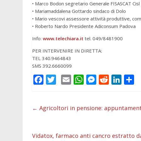
• Marco Bodon segretario Generale FISASCAT Cisl
• Mariamaddalena Gottardo sindaco di Dolo
• Mario vescovi assessore attività produttive, com
• Roberto Nardo Presidente Adiconsum Padova
Info:
www.telechiara.it
tel. 049/8481900
PER INTERVENIRE IN DIRETTA:
TEL 340.9464843
SMS 392.6660099
F
T
E
W
M
R
Li
C
ac
w
m
h
e
e
n
o
e
itt
ai
at
ss
d
k
n
b
er
l
s
e
di
e
d
←
Agricoltori in pensione: appuntamen
o
A
n
t
dI
v
o
p
g
n
d
Vidatox, farmaco anti cancro estratto d
k
p
er