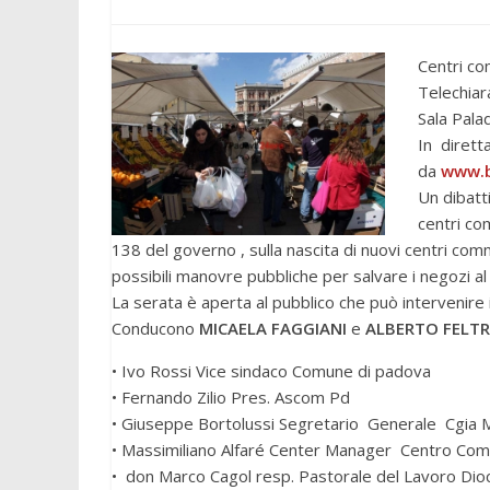
Centri co
Telechiar
Sala Pala
In dirett
da
www.b
Un dibatti
centri co
138 del governo , sulla nascita di nuovi centri comme
possibili manovre pubbliche per salvare i negozi al de
La serata è aperta al pubblico che può intervenire
Conducono
MICAELA FAGGIANI
e
ALBERTO FELTR
• Ivo Rossi Vice sindaco Comune di
• Fernando Zilio 
• Giuseppe Bortolussi Segret
• Massimiliano Alfaré Center Manager Centro Com
• don Marco Cagol resp. Pastorale del Lavoro Dio