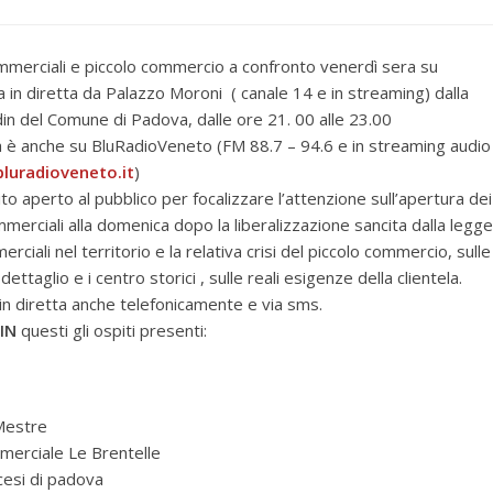
mmerciali e piccolo commercio a confronto venerdì sera su
a in diretta da Palazzo Moroni ( canale 14 e in streaming) dalla
din del Comune di Padova, dalle ore 21. 00 alle 23.00
a è anche su BluRadioVeneto (FM 88.7 – 94.6 e in streaming audio
luradioveneto.it
)
to aperto al pubblico per focalizzare l’attenzione sull’apertura dei
mmerciali alla domenica dopo la liberalizzazione sancita dalla legge
rciali nel territorio e la relativa crisi del piccolo commercio, sulle
ttaglio e i centro storici , sulle reali esigenze della clientela.
 in diretta anche telefonicamente e via sms.
IN
questi gli ospiti presenti:
 padova
Pres. Ascom Pd
ario Generale Cgia Mestre
merciale Le Brentelle
cesi di padova