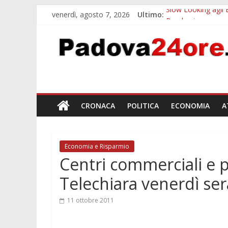
venerdì, agosto 7, 2026
Ultimo:
Slow Looking agli 
Bando sicurezza ur
Sicurezza esodo est
Bonus trasporto p
Notizie di Padova a
CRONACA
POLITICA
ECONOMIA
A
Economia e Risparmio
Centri commerciali e 
Telechiara venerdì ser
11 ottobre 2011