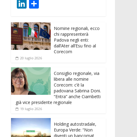
ac
w
m
h
e
e
Li
C
e
itt
ai
at
ss
d
n
o
b
er
l
s
e
di
k
n
o
A
n
t
Nomine regionali, ecco
e
di
chi rappresenterà
o
p
g
dI
vi
Padova negli enti:
dall’Ater all’Esu fino al
k
p
er
n
di
Corecom
20 luglio 2026
Consiglio regionale, via
libera alle nomine
Corecom: c’è la
padovana Sabrina Doni.
“Entra” anche Ciambetti
già vice presidente regionale
19 luglio 2026
Holding autostradale,
Europa Verde: “Non
diventi un bancomat