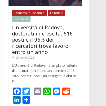
Economia e Risparmio
Editoriale
FEATURED
Università di Padova,
dottorati in crescita: 616
posti e il 96% dei
ricercatori trova lavoro
entro un anno
23 luglio 2026
L’Università di Padova ha ampliato l’offerta
di dottorato per l’anno accademico 2026-
2027 con 531 posti già assegnati e altri 85
in
F
T
E
W
M
R
ac
w
m
h
e
e
Li
C