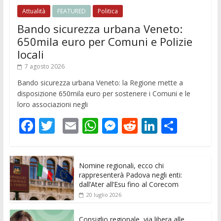
Attualità
FEATURED
Politica
Bando sicurezza urbana Veneto:
650mila euro per Comuni e Polizie
locali
7 agosto 2026
Bando sicurezza urbana Veneto: la Regione mette a
disposizione 650mila euro per sostenere i Comuni e le
loro associazioni negli
F
T
E
W
M
R
Li
C
ac
w
m
h
e
e
n
o
e
itt
ai
at
ss
d
k
n
Nomine regionali, ecco chi
b
er
l
s
e
di
e
di
rappresenterà Padova negli enti:
o
A
n
t
dI
vi
dall’Ater all’Esu fino al Corecom
20 luglio 2026
o
p
g
n
di
k
p
er
Consiglio regionale, via libera alle