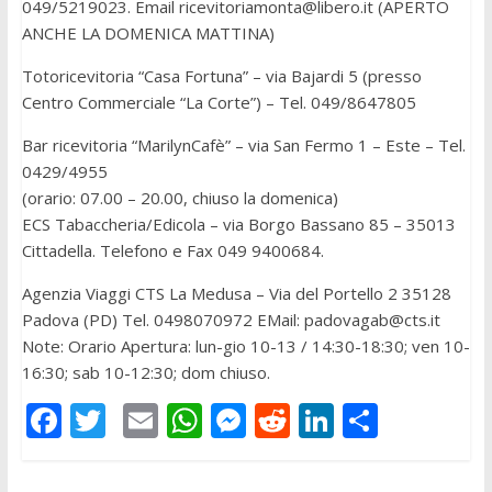
049/5219023. Email
ricevitoriamonta@libero.it
(APERTO
ANCHE LA DOMENICA MATTINA)
Totoricevitoria “Casa Fortuna” – via Bajardi 5 (presso
Centro Commerciale “La Corte”) – Tel. 049/8647805
Bar ricevitoria “MarilynCafè” – via San Fermo 1 – Este – Tel.
0429/4955
(orario: 07.00 – 20.00, chiuso la domenica)
ECS Tabaccheria/Edicola – via Borgo Bassano 85 – 35013
Cittadella. Telefono e Fax 049 9400684.
Agenzia Viaggi CTS La Medusa – Via del Portello 2 35128
Padova (PD) Tel. 0498070972 EMail:
padovagab@cts.it
Note: Orario Apertura: lun-gio 10-13 / 14:30-18:30; ven 10-
16:30; sab 10-12:30; dom chiuso.
F
T
E
W
M
R
Li
C
ac
w
m
h
e
e
n
o
e
itt
ai
at
ss
d
k
n