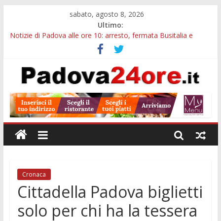
sabato, agosto 8, 2026
Ultimo:
Notizie di Padova alle ore 10: arresto, fermata Busitalia e
tregua dal caldo
Notizie di Padova alle ore 23: maltrattamenti, arresto a
Limena e progetto Cool Shop
Bando sicurezza urbana Veneto: 650mila euro per Comuni e
Polizie locali
Sicurezza esodo estivo Padova: più controlli su strade, stazioni
e treni
Bonus trasporto pubblico Veneto: 200 euro per l’abbonamento
annuale
Cronaca
Cittadella Padova biglietti
solo per chi ha la tessera