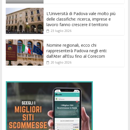
o
p
g
n
di
k
p
er
L’Università di Padova vale molto più
delle classifiche: ricerca, imprese e
lavoro fanno crescere il territorio
23 luglio 2026
Nomine regionali, ecco chi
rappresenterà Padova negli enti:
dall’Ater all’Esu fino al Corecom
20 luglio 2026