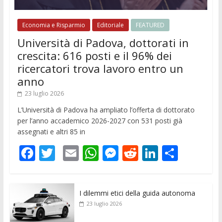
Economia e Risparmio
Editoriale
FEATURED
Università di Padova, dottorati in
crescita: 616 posti e il 96% dei
ricercatori trova lavoro entro un
anno
23 luglio 2026
L’Università di Padova ha ampliato l’offerta di dottorato
per l’anno accademico 2026-2027 con 531 posti già
assegnati e altri 85 in
F
T
E
W
M
R
Li
C
ac
w
m
h
e
e
n
o
e
itt
ai
at
ss
d
k
n
I dilemmi etici della guida autonoma
b
er
l
s
e
di
e
di
23 luglio 2026
o
A
n
t
dI
vi