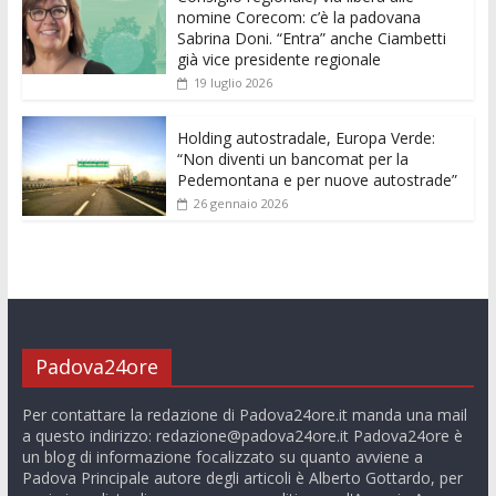
nomine Corecom: c’è la padovana
Sabrina Doni. “Entra” anche Ciambetti
già vice presidente regionale
19 luglio 2026
Holding autostradale, Europa Verde:
“Non diventi un bancomat per la
Pedemontana e per nuove autostrade”
26 gennaio 2026
Padova24ore
Per contattare la redazione di Padova24ore.it manda una mail
a questo indirizzo:
redazione@padova24ore.it
Padova24ore è
un blog di informazione focalizzato su quanto avviene a
Padova Principale autore degli articoli è Alberto Gottardo, per