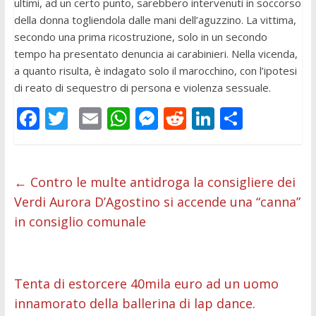
ultimi, ad un certo punto, sarebbero intervenuti in soccorso
della donna togliendola dalle mani dell’aguzzino. La vittima,
secondo una prima ricostruzione, solo in un secondo
tempo ha presentato denuncia ai carabinieri. Nella vicenda,
a quanto risulta, è indagato solo il marocchino, con l’ipotesi
di reato di sequestro di persona e violenza sessuale.
F
T
E
W
M
R
Li
C
ac
w
m
h
e
e
n
o
e
itt
ai
at
ss
d
k
n
b
er
l
s
e
di
e
di
←
Contro le multe antidroga la consigliere dei
Verdi Aurora D’Agostino si accende una “canna”
o
A
n
t
dI
vi
in consiglio comunale
o
p
g
n
di
k
p
er
Tenta di estorcere 40mila euro ad un uomo
innamorato della ballerina di lap dance.