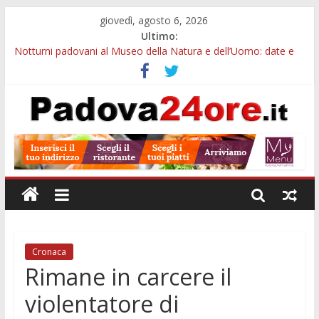
giovedì, agosto 6, 2026
Ultimo:
Notturni padovani al Museo della Natura e dell’Uomo: date e
biglietti
Slow Looking agli Eremitani: un’ora per osservare davvero
un’opera
Orto Botanico Padova: visite ed escursioni fino a settembre
Concorso Università di Padova: 5 funzionari, domande entro il
7 agosto
Euganea Film Festival 2026: 49 opere e 18 anteprime nei Colli
Euganei
Cronaca
Rimane in carcere il
violentatore di