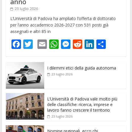
anno
23 luglio 2026
L’Università di Padova ha ampliato l’offerta di dottorato
per l’anno accademico 2026-2027 con 531 posti già
assegnati e altri 85 in
F
T
E
W
M
R
Li
C
ac
w
m
h
e
e
n
o
e
itt
ai
at
ss
d
k
n
I dilemmi etici della guida autonoma
b
er
l
s
e
di
e
di
23 luglio 2026
o
A
n
t
dI
vi
o
p
g
n
di
k
p
er
L’Università di Padova vale molto più
delle classifiche: ricerca, imprese e
lavoro fanno crescere il territorio
23 luglio 2026
Nomine regionali, ecco chi