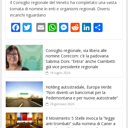
Il Consiglio regionale del Veneto ha completato una vasta
tornata di nomine in enti e organismi regionali. Diversi
incarichi riguardano
F
T
E
W
M
R
Li
C
ac
w
m
h
e
e
n
o
e
itt
ai
at
ss
d
k
n
Consiglio regionale, via libera alle
b
er
l
s
e
di
e
di
nomine Corecom: c’è la padovana
o
A
n
t
dI
vi
Sabrina Doni. “Entra” anche Ciambetti
già vice presidente regionale
o
p
g
n
di
19 luglio 2026
k
p
er
Holding autostradale, Europa Verde:
“Non diventi un bancomat per la
Pedemontana e per nuove autostrade”
26 gennaio 2026
Il Movimento 5 Stelle invoca la “legge
anti trombati” sulla nomina di Caner a