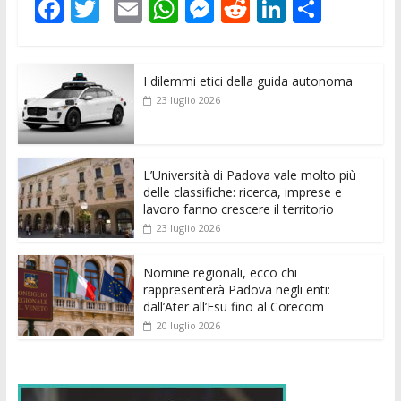
F
T
E
W
M
R
Li
C
ac
w
m
h
e
e
n
o
e
itt
ai
at
ss
d
k
n
I dilemmi etici della guida autonoma
b
er
l
s
e
di
e
di
23 luglio 2026
o
A
n
t
dI
vi
o
p
g
n
di
k
p
er
L’Università di Padova vale molto più
delle classifiche: ricerca, imprese e
lavoro fanno crescere il territorio
23 luglio 2026
Nomine regionali, ecco chi
rappresenterà Padova negli enti:
dall’Ater all’Esu fino al Corecom
20 luglio 2026