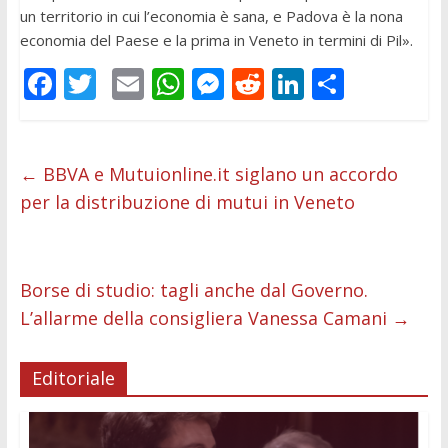
un territorio in cui l’economia è sana, e Padova è la nona
economia del Paese e la prima in Veneto in termini di Pil».
F
T
E
W
M
R
Li
C
ac
w
m
h
e
e
n
o
e
itt
ai
at
ss
d
k
n
b
er
l
s
e
di
e
di
←
BBVA e Mutuionline.it siglano un accordo
per la distribuzione di mutui in Veneto
o
A
n
t
dI
vi
o
p
g
n
di
k
p
er
Borse di studio: tagli anche dal Governo.
L’allarme della consigliera Vanessa Camani
→
Editoriale