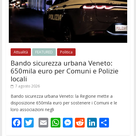
Attualità
FEATURED
Politica
Bando sicurezza urbana Veneto:
650mila euro per Comuni e Polizie
locali
7 agosto 2026
Bando sicurezza urbana Veneto: la Regione mette a
disposizione 650mila euro per sostenere i Comuni e le
loro associazioni negli
F
T
E
W
M
R
Li
C
ac
w
m
h
e
e
n
o