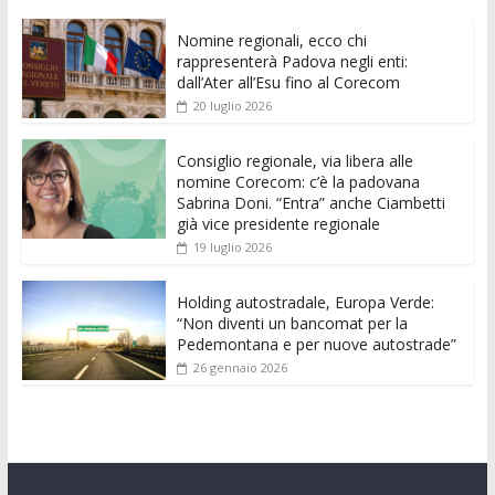
e
itt
ai
at
ss
d
k
n
Nomine regionali, ecco chi
b
er
l
s
e
di
e
di
rappresenterà Padova negli enti:
o
A
n
t
dI
vi
dall’Ater all’Esu fino al Corecom
20 luglio 2026
o
p
g
n
di
k
p
er
Consiglio regionale, via libera alle
nomine Corecom: c’è la padovana
Sabrina Doni. “Entra” anche Ciambetti
già vice presidente regionale
19 luglio 2026
Holding autostradale, Europa Verde:
“Non diventi un bancomat per la
Pedemontana e per nuove autostrade”
26 gennaio 2026