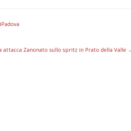
i
iPadova
i
i
a attacca Zanonato sullo spritz in Prato della Valle