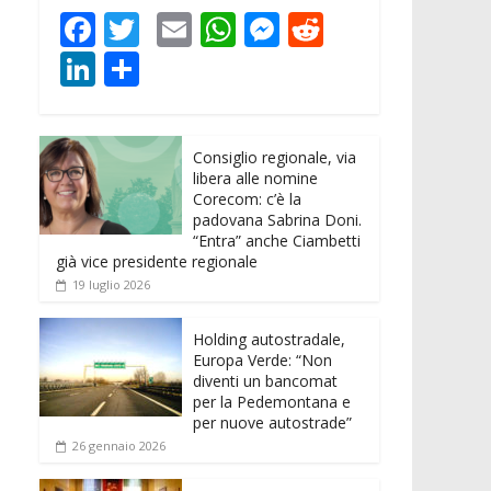
F
T
E
W
M
R
ac
w
m
h
e
e
Li
C
e
itt
ai
at
ss
d
n
o
b
er
l
s
e
di
k
n
o
A
n
t
Consiglio regionale, via
e
di
libera alle nomine
o
p
g
dI
vi
Corecom: c’è la
padovana Sabrina Doni.
k
p
er
n
di
“Entra” anche Ciambetti
già vice presidente regionale
19 luglio 2026
Holding autostradale,
Europa Verde: “Non
diventi un bancomat
per la Pedemontana e
per nuove autostrade”
26 gennaio 2026