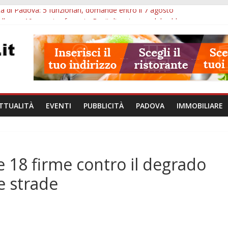
à di Padova: 5 funzionari, domande entro il 7 agosto
lle ore 10: arresto, fermata Busitalia e tregua dal caldo
Eremitani: un’ora per osservare davvero un’opera
lle ore 21: lavoratore morto, credito sul gasolio e IA nei Comuni
va: visite ed escursioni fino a settembre
TTUALITÀ
EVENTI
PUBBLICITÀ
PADOVA
IMMOBILIARE
e 18 firme contro il degrado
le strade