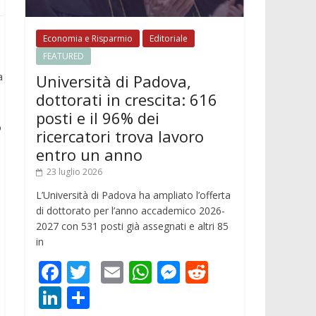
Economia e Risparmio
Editoriale
FEATURED
a
Università di Padova,
dottorati in crescita: 616
posti e il 96% dei
o
ricercatori trova lavoro
entro un anno
23 luglio 2026
L’Università di Padova ha ampliato l’offerta
di dottorato per l’anno accademico 2026-
2027 con 531 posti già assegnati e altri 85
in
F
T
E
W
M
R
ac
w
m
h
e
e
Li
C