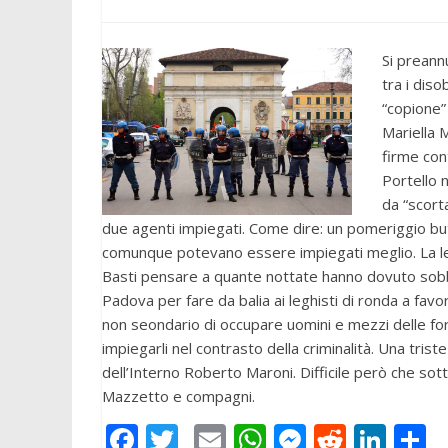
Si preann
tra i diso
“copione”
Mariella 
firme cont
Portello n
da “scort
due agenti impiegati. Come dire: un pomeriggio but
comunque potevano essere impiegati meglio. La le
Basti pensare a quante nottate hanno dovuto sobbar
Padova per fare da balia ai leghisti di ronda a favo
non seondario di occupare uomini e mezzi delle forze
impiegarli nel contrasto della criminalità. Una trist
dell’Interno Roberto Maroni. Difficile però che sot
Mazzetto e compagni.
F
T
E
W
M
R
Li
C