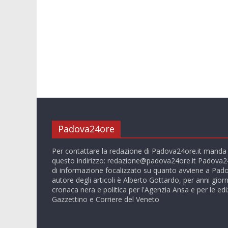
Padova24ore
Per contattare la redazione di Padova24ore.it manda
questo indirizzo:
redazione@padova24ore.it
Padova24
di informazione focalizzato su quanto avviene a Pado
autore degli articoli è Alberto Gottardo, per anni giorn
cronaca nera e politica per l'Agenzia Ansa e per le ediz
Gazzettino e Corriere del Veneto