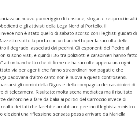
unciava un nuovo pomeriggio di tensione, slogan e reciproci insulti
bbedienti e gli attivisti della Lega Nord al Portello. Il
 invece non è stato quello di sabato scorso con i leghisti guidati d
Mazzetto sotto la porta con un banchetto per la raccolta delle
ro il degrado, assediati dai pedrini. Gli esponenti del Pedro al
on si sono visti, e quindi i 36 tra poliziotti e carabinieri hanno fatt
a” ad un banchetto che di firme ne ha raccolte appena una ogni
tato via per agenti che fanno straordinari non pagati e che
ga padovana d’altro canto non è nuova a questi controsensi.
carsi gli uomini della Digos e della compagnia dei carabinieri di
re di telecamera. Risultato: molta scena mediatica ma il risultato
 dell’ordine a fare da balia ai politici del Carroccio invece di
e realtà dei fati che farebbe arrabbiare persino il leghista ministro
to elezioni una riflessione sensata possa arrivare da Mariella