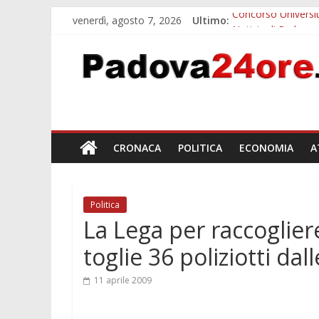
venerdì, agosto 7, 2026
Ultimo:
Concorso Universit
Notizie di Padova a
Slow Looking agli 
Notizie di Padova a
Orto Botanico Pado
CRONACA
POLITICA
ECONOMIA
A
Politica
La Lega per raccoglier
toglie 36 poliziotti dal
11 aprile 2009