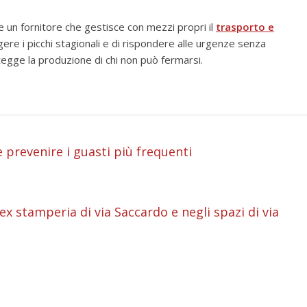
re un fornitore che gestisce con mezzi propri il
trasporto e
gere i picchi stagionali e di rispondere alle urgenze senza
tegge la produzione di chi non può fermarsi.
i
prevenire i guasti più frequenti
i
i
ex stamperia di via Saccardo e negli spazi di via