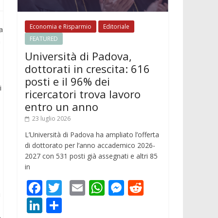
Economia e Risparmio
Editoriale
a
FEATURED
a
Università di Padova,
dottorati in crescita: 616
posti e il 96% dei
i
ricercatori trova lavoro
entro un anno
23 luglio 2026
L’Università di Padova ha ampliato l’offerta
di dottorato per l’anno accademico 2026-
2027 con 531 posti già assegnati e altri 85
in
F
T
E
W
M
R
i
ac
w
m
h
e
e
Li
C
e