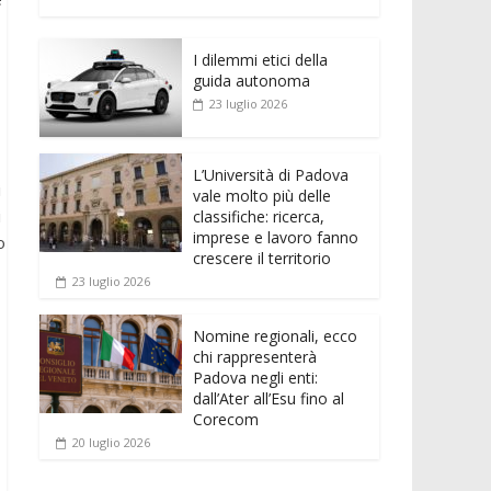
e
itt
ai
at
ss
d
n
o
b
er
l
s
e
di
k
n
o
A
n
t
I dilemmi etici della
e
di
guida autonoma
o
p
g
dI
vi
23 luglio 2026
k
p
er
n
di
L’Università di Padova
i
vale molto più delle
i
classifiche: ricerca,
imprese e lavoro fanno
o
crescere il territorio
23 luglio 2026
Nomine regionali, ecco
chi rappresenterà
Padova negli enti:
dall’Ater all’Esu fino al
Corecom
20 luglio 2026