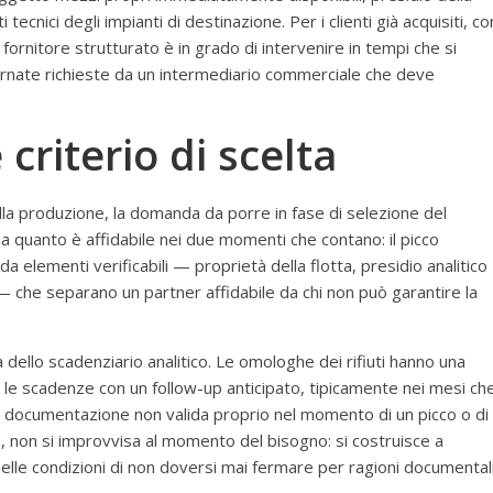
i tecnici degli impianti di destinazione. Per i clienti già acquisiti, co
ornitore strutturato è in grado di intervenire in tempi che si
iornate richieste da un intermediario commerciale che deve
criterio di scelta
della produzione, la domanda da porre in fase di selezione del
ma quanto è affidabile nei due momenti che contano: il picco
elementi verificabili — proprietà della flotta, presidio analitico
i — che separano un partner affidabile da chi non può garantire la
 dello scadenziario analitico. Le omologhe dei rifiuti hanno una
ia le scadenze con un follow-up anticipato, tipicamente nei mesi ch
n documentazione non valida proprio nel momento di un picco o di
le, non si improvvisa al momento del bisogno: si costruisce a
nelle condizioni di non doversi mai fermare per ragioni documental