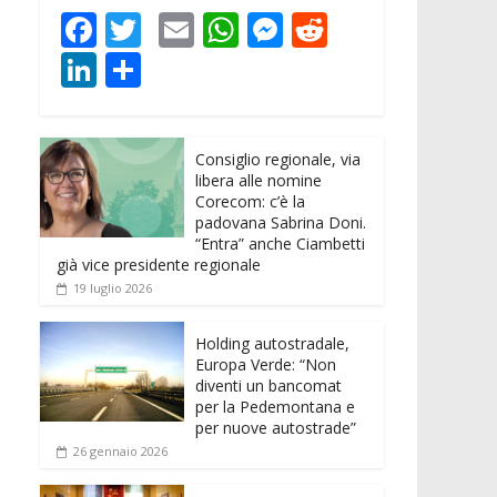
F
T
E
W
M
R
ac
w
m
h
e
e
Li
C
e
itt
ai
at
ss
d
n
o
b
er
l
s
e
di
k
n
o
A
n
t
Consiglio regionale, via
e
di
libera alle nomine
o
p
g
dI
vi
Corecom: c’è la
padovana Sabrina Doni.
k
p
er
n
di
“Entra” anche Ciambetti
già vice presidente regionale
19 luglio 2026
Holding autostradale,
Europa Verde: “Non
diventi un bancomat
per la Pedemontana e
per nuove autostrade”
26 gennaio 2026