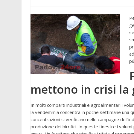
Pe
ge
se
sm
pr
ad
pi
mettono in crisi la
In molti comparti industriali e agroalimentari i vol
la vendemmia concentra in poche settimane una qu
concentrazioni si verificano nelle campagne dell’indu
produzione dei birrifici. In queste finestre i volumi
annua. Un fornitore che pianifica i ritiri sul progr