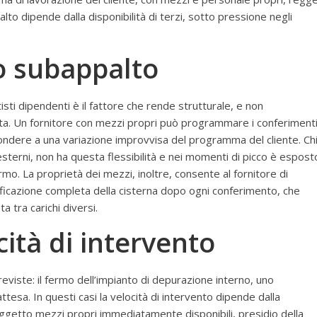
alto dipende dalla disponibilità di terzi, sotto pressione negli
o subappalto
tisti dipendenti è il fattore che rende strutturale, e non
punta. Un fornitore con mezzi propri può programmare i conferiment
ondere a una variazione improvvisa del programma del cliente. Ch
sterni, non ha questa flessibilità e nei momenti di picco è espost
 fermo. La proprietà dei mezzi, inoltre, consente al fornitore di
ificazione completa della cisterna dopo ogni conferimento, che
 tra carichi diversi.
cità di intervento
reviste: il fermo dell’impianto di depurazione interno, uno
esa. In questi casi la velocità di intervento dipende dalla
soggetto mezzi propri immediatamente disponibili, presidio della