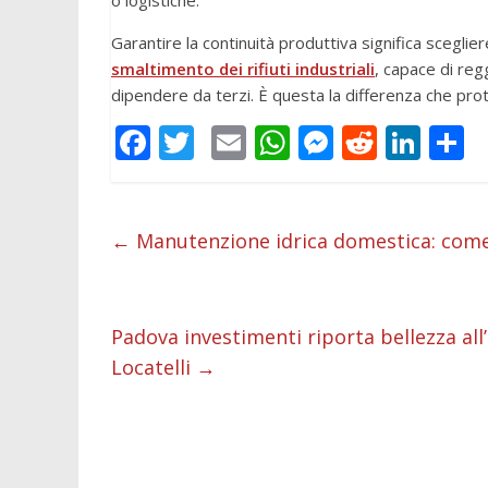
o logistiche.
Garantire la continuità produttiva significa sceglie
smaltimento dei rifiuti industriali
, capace di reg
dipendere da terzi. È questa la differenza che pro
F
T
E
W
M
R
Li
C
ac
w
m
h
e
e
n
o
e
itt
ai
at
ss
d
k
n
b
er
l
s
e
di
e
d
←
Manutenzione idrica domestica: come 
o
A
n
t
dI
v
o
p
g
n
d
Padova investimenti riporta bellezza all’
k
p
er
Locatelli
→