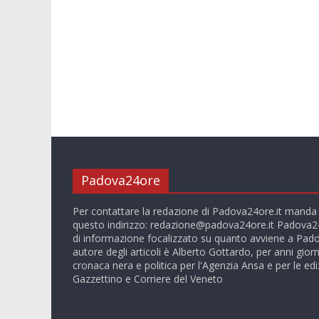
Padova24ore
Per contattare la redazione di Padova24ore.it manda
questo indirizzo:
redazione@padova24ore.it
Padova24
di informazione focalizzato su quanto avviene a Pado
autore degli articoli è Alberto Gottardo, per anni giorn
cronaca nera e politica per l'Agenzia Ansa e per le ediz
Gazzettino e Corriere del Veneto