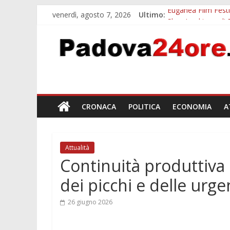
venerdì, agosto 7, 2026
Ultimo:
Euganea Film Festi
Slow Looking agli 
Notizie di Padova a
Orto Botanico Pado
Concorso Universit
CRONACA
POLITICA
ECONOMIA
A
Attualità
Continuità produttiva n
dei picchi e delle urg
26 giugno 2026