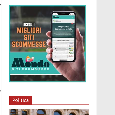
n
e
Politica
i