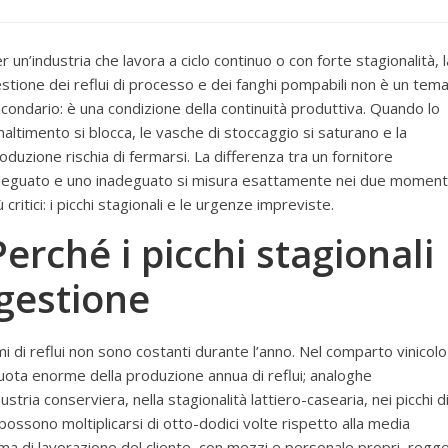
r un’industria che lavora a ciclo continuo o con forte stagionalità, l
stione dei reflui di processo e dei fanghi pompabili non è un tem
condario: è una condizione della continuità produttiva. Quando lo
altimento si blocca, le vasche di stoccaggio si saturano e la
oduzione rischia di fermarsi. La differenza tra un fornitore
eguato e uno inadeguato si misura esattamente nei due moment
ù critici: i picchi stagionali e le urgenze impreviste.
Perché i picchi stagionali
 gestione
umi di reflui non sono costanti durante l’anno. Nel comparto vinicolo
ota enorme della produzione annua di reflui; analoghe
stria conserviera, nella stagionalità lattiero-casearia, nei picchi d
 possono moltiplicarsi di otto-dodici volte rispetto alla media
amma di lavorazione del cliente, con mezzi e personale propri, regg