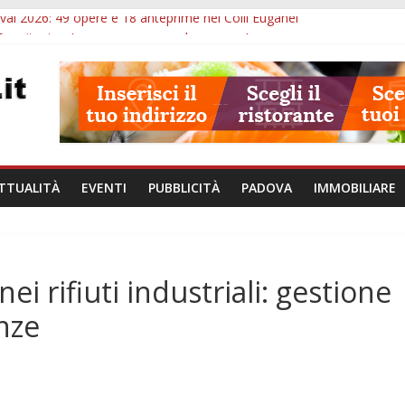
val 2026: 49 opere e 18 anteprime nei Colli Euganei
Eremitani: un’ora per osservare davvero un’opera
lle ore 21: lavoratore morto, credito sul gasolio e IA nei Comuni
va: visite ed escursioni fino a settembre
à di Padova: 5 funzionari, domande entro il 7 agosto
TTUALITÀ
EVENTI
PUBBLICITÀ
PADOVA
IMMOBILIARE
ei rifiuti industriali: gestione
enze