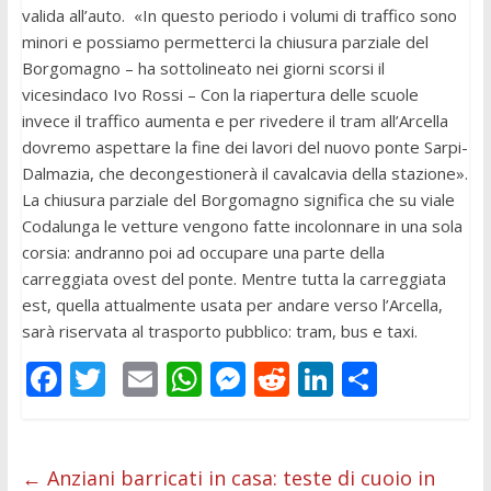
valida all’auto. «In questo periodo i volumi di traffico sono
minori e possiamo permetterci la chiusura parziale del
Borgomagno – ha sottolineato nei giorni scorsi il
vicesindaco Ivo Rossi – Con la riapertura delle scuole
invece il traffico aumenta e per rivedere il tram all’Arcella
dovremo aspettare la fine dei lavori del nuovo ponte Sarpi-
Dalmazia, che decongestionerà il cavalcavia della stazione».
La chiusura parziale del Borgomagno significa che su viale
Codalunga le vetture vengono fatte incolonnare in una sola
corsia: andranno poi ad occupare una parte della
carreggiata ovest del ponte. Mentre tutta la carreggiata
est, quella attualmente usata per andare verso l’Arcella,
sarà riservata al trasporto pubblico: tram, bus e taxi.
F
T
E
W
M
R
Li
C
ac
w
m
h
e
e
n
o
e
itt
ai
at
ss
d
k
n
b
er
l
s
e
di
e
di
←
Anziani barricati in casa: teste di cuoio in