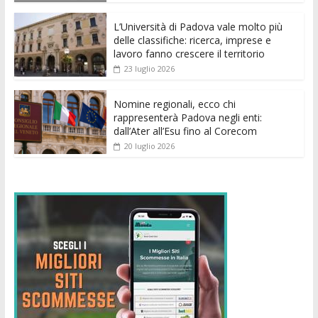
o
p
g
n
di
k
p
er
L’Università di Padova vale molto più
delle classifiche: ricerca, imprese e
lavoro fanno crescere il territorio
23 luglio 2026
Nomine regionali, ecco chi
rappresenterà Padova negli enti:
dall’Ater all’Esu fino al Corecom
20 luglio 2026