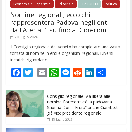
Economia e Risparmio
Editoriale
FEATURED
Politica
Nomine regionali, ecco chi
rappresenterà Padova negli enti:
dall’Ater all’Esu fino al Corecom
20 luglio 2026
Il Consiglio regionale del Veneto ha completato una vasta
tornata di nomine in enti e organismi regionali. Diversi
incarichi riguardano
F
T
E
W
M
R
Li
C
ac
w
m
h
e
e
n
o
e
itt
ai
at
ss
d
k
n
Consiglio regionale, via libera alle
b
er
l
s
e
di
e
di
nomine Corecom: c’è la padovana
o
A
n
t
dI
vi
Sabrina Doni. “Entra” anche Ciambetti
già vice presidente regionale
o
p
g
n
di
19 luglio 2026
k
p
er