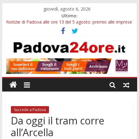
giovedì, agosto 6, 2026
Ultimo:
Notizie di Padova alle ore 13 del 5 agosto: premio alle imprese
green e stretta sull’acqua
Notizie di Padova alle ore 21: SIT torna all’utile, crescono le
auto nuove e concorsi comunali
Transizione 4.0, più tempo alle imprese del Padovano:
prorogate le comunicazioni sugli investimenti
Quando le dimissioni non fanno perdere la NASpI: le tutele
previste nei casi di violenza di genere
Malattie neurodegenerative, uno studio dell’Università di
Padova parte dall’infiammazione intestinale
Succede a Padova
Da oggi il tram corre
all’Arcella