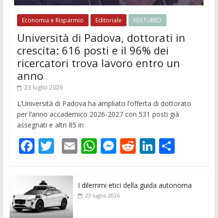
Economia e Risparmio
Editoriale
FEATURED
Università di Padova, dottorati in
crescita: 616 posti e il 96% dei
ricercatori trova lavoro entro un
anno
23 luglio 2026
L’Università di Padova ha ampliato l’offerta di dottorato
per l’anno accademico 2026-2027 con 531 posti già
assegnati e altri 85 in
F
T
E
W
M
R
Li
C
ac
w
m
h
e
e
n
o
e
itt
ai
at
ss
d
k
n
I dilemmi etici della guida autonoma
b
er
l
s
e
di
e
di
23 luglio 2026
o
A
n
t
dI
vi