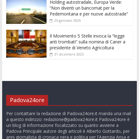
Holding autostradale, Europa Verde:
“Non diventi un bancomat per la
Pedemontana e per nuove autostrade”
26 gennaio 2026
Il Movimento 5 Stelle invoca la “legge
anti trombati” sulla nomina di Caner a
presidente di Veneto Agricoltura
31 dicembre 2025
Padova24ore
Per contattare la redazione di Padova24ore.it manda una mail
a questo indirizzo:
redazione@padova24ore.it
Padova24ore è
un blog di informazione focalizzato su quanto avviene a
Padova Principale autore degli articoli è Alberto Gottardo, per
anni giornalista di cronaca nera e politica per l'Agenzia Ansa e