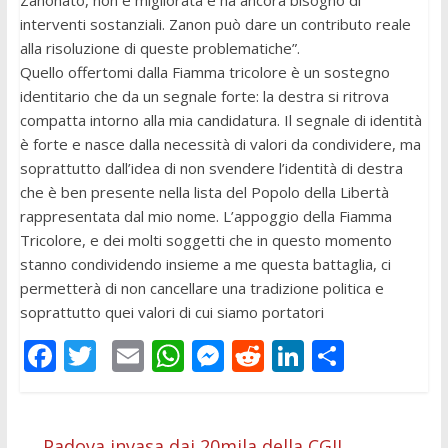
Zanonato, non è migliorata e ha ancora bisogno di
interventi sostanziali. Zanon può dare un contributo reale
alla risoluzione di queste problematiche”.
Quello offertomi dalla Fiamma tricolore è un sostegno
identitario che da un segnale forte: la destra si ritrova
compatta intorno alla mia candidatura. Il segnale di identità
è forte e nasce dalla necessità di valori da condividere, ma
soprattutto dall’idea di non svendere l’identità di destra
che è ben presente nella lista del Popolo della Libertà
rappresentata dal mio nome. L’appoggio della Fiamma
Tricolore, e dei molti soggetti che in questo momento
stanno condividendo insieme a me questa battaglia, ci
permetterà di non cancellare una tradizione politica e
soprattutto quei valori di cui siamo portatori
F
T
E
W
M
R
Li
C
ac
w
m
h
e
e
n
o
e
itt
ai
at
ss
d
k
n
←
Padova invasa dai 20mila della CGIL