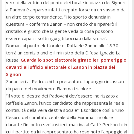
vetri della vetrina del punto elettorale in piazza dei Signori
a Padova è apparso infatti crepato forse da un sasso o da
un altro corpo contundente. “Ho sporto denuncia in
questura – conferma Zanon – non credo che riparerò il
cristallo: è giusto che la gente veda di cosa possono
essere capaci i soliti rigurgiti bocciati dalla storia”.
Domani al punto elettorale di Raffaele Zanon alle 18.30
terrà un comizio anche il ministro della Difesa Ignazio La
Russa.
Guarda lo spot elettorale girato ieri pomeriggio
davanti all’ufficio elettorale di Zanon in piazza dei
Signori
Zanon ieri al Pedrocchi ha presentato l’appoggio incassato
da parte del movimento Fiamma tricolore.
“Il voto di destra dei Padovani dev’essere indirizzato a
Raffaele Zanon, l’unico candidato che rappresenta la reale
continuità della vera destra sociale”. Esordisce così Bruno
Cesaro del comitato centrale della Fiamma Tricolore
durante l’incontro svoltosi ieri mattina al Caffè Pedrocchi in
cui il partito da lui rappresentato ha reso noto l’appoggio al