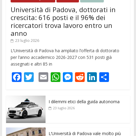
Università di Padova, dottorati in
crescita: 616 posti e il 96% dei
ricercatori trova lavoro entro un
anno
23 luglio 2026
L’Università di Padova ha ampliato l’offerta di dottorato
per l’anno accademico 2026-2027 con 531 posti già
assegnati e altri 85 in
F
T
E
W
M
R
Li
C
ac
w
m
h
e
e
n
o
e
itt
ai
at
ss
d
k
n
I dilemmi etici della guida autonoma
b
er
l
s
e
di
e
di
23 luglio 2026
o
A
n
t
dI
vi
o
p
g
n
di
k
p
er
L’Università di Padova vale molto più