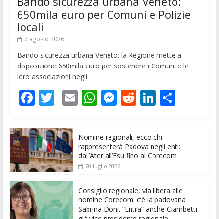
Bando sicurezza urbana Veneto:
650mila euro per Comuni e Polizie
locali
7 agosto 2026
Bando sicurezza urbana Veneto: la Regione mette a
disposizione 650mila euro per sostenere i Comuni e le
loro associazioni negli
F
T
E
W
M
R
Li
C
ac
w
m
h
e
e
n
o
e
itt
ai
at
ss
d
k
n
Nomine regionali, ecco chi
b
er
l
s
e
di
e
di
rappresenterà Padova negli enti:
o
A
n
t
dI
vi
dall’Ater all’Esu fino al Corecom
20 luglio 2026
o
p
g
n
di
k
p
er
Consiglio regionale, via libera alle
nomine Corecom: c’è la padovana
Sabrina Doni. “Entra” anche Ciambetti
già vice presidente regionale