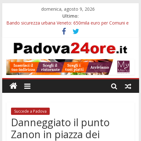
domenica, agosto 9, 2026
Ultimo:
Bando sicurezza urbana Veneto: 650mila euro per Comuni e
Polizie locali
Restauro 2026, chiuse le domande: 2,5 milioni per formare
nuove competenze in Veneto
Calici di Stelle Arzergrande: astronomia, musica e sapori al
Casone Azzurro
Notizie di Padova alle ore 10: censimento a Monselice, arresto
antidroga e siccità
Notizie di Padova alle ore 23: maltrattamenti, arresto a
Limena e progetto Cool Shop
Succede a Padova
Danneggiato il punto
Zanon in piazza dei