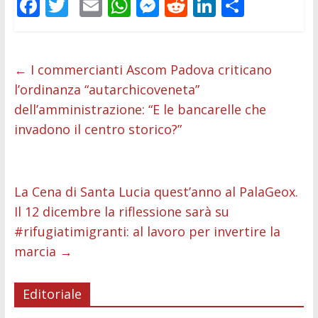
F
T
E
W
M
R
Li
C
ac
w
m
h
e
e
n
o
e
itt
ai
at
ss
d
k
n
b
er
l
s
e
di
e
di
←
I commercianti Ascom Padova criticano
l’ordinanza “autarchicoveneta”
o
A
n
t
dI
vi
dell’amministrazione: “E le bancarelle che
o
p
g
n
di
invadono il centro storico?”
k
p
er
La Cena di Santa Lucia quest’anno al PalaGeox.
Il 12 dicembre la riflessione sarà su
#rifugiatimigranti: al lavoro per invertire la
marcia
→
Editoriale