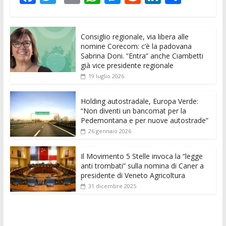
ac
w
m
h
e
e
n
o
e
itt
ai
at
ss
d
k
n
Consiglio regionale, via libera alle
b
er
l
s
e
di
e
di
nomine Corecom: c’è la padovana
o
A
n
t
dI
vi
Sabrina Doni. “Entra” anche Ciambetti
già vice presidente regionale
o
p
g
n
di
19 luglio 2026
k
p
er
Holding autostradale, Europa Verde:
“Non diventi un bancomat per la
Pedemontana e per nuove autostrade”
26 gennaio 2026
Il Movimento 5 Stelle invoca la “legge
anti trombati” sulla nomina di Caner a
presidente di Veneto Agricoltura
31 dicembre 2025