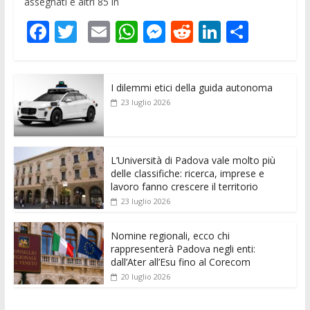
assegnati e altri 85 in
F
T
E
W
M
R
Li
C
ac
w
m
h
e
e
n
o
e
itt
ai
at
ss
d
k
n
I dilemmi etici della guida autonoma
b
er
l
s
e
di
e
di
23 luglio 2026
o
A
n
t
dI
vi
o
p
g
n
di
k
p
er
L’Università di Padova vale molto più
delle classifiche: ricerca, imprese e
lavoro fanno crescere il territorio
23 luglio 2026
Nomine regionali, ecco chi
rappresenterà Padova negli enti:
dall’Ater all’Esu fino al Corecom
20 luglio 2026