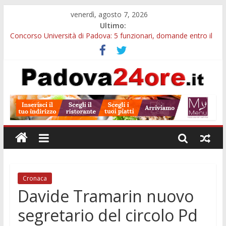
venerdì, agosto 7, 2026
Ultimo:
Concorso Università di Padova: 5 funzionari, domande entro il
7 agosto
Notizie di Padova alle ore 10: arresto, fermata Busitalia e
tregua dal caldo
Slow Looking agli Eremitani: un’ora per osservare davvero
un’opera
Notizie di Padova alle ore 21: lavoratore morto, credito sul
gasolio e IA nei Comuni
Orto Botanico Padova: visite ed escursioni fino a settembre
Cronaca
Davide Tramarin nuovo
segretario del circolo Pd