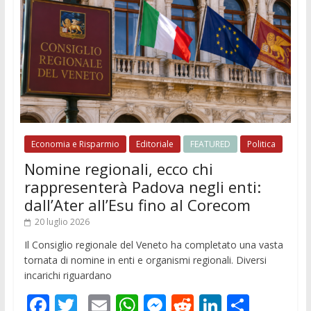
Economia e Risparmio
Editoriale
FEATURED
Politica
Nomine regionali, ecco chi
rappresenterà Padova negli enti:
dall’Ater all’Esu fino al Corecom
20 luglio 2026
Il Consiglio regionale del Veneto ha completato una vasta
tornata di nomine in enti e organismi regionali. Diversi
incarichi riguardano
F
T
E
W
M
R
Li
C