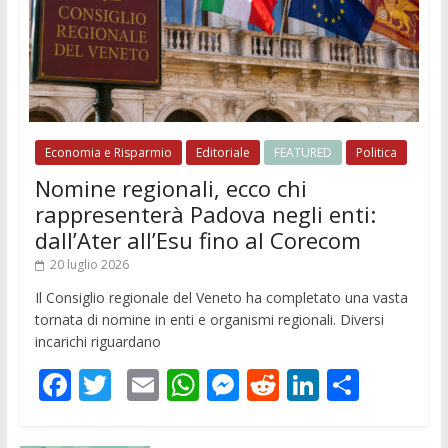
Economia e Risparmio
Editoriale
FEATURED
Politica
Nomine regionali, ecco chi
rappresenterà Padova negli enti:
dall’Ater all’Esu fino al Corecom
20 luglio 2026
Il Consiglio regionale del Veneto ha completato una vasta
tornata di nomine in enti e organismi regionali. Diversi
incarichi riguardano
F
T
E
W
M
R
Li
C
ac
w
m
h
e
e
n
o