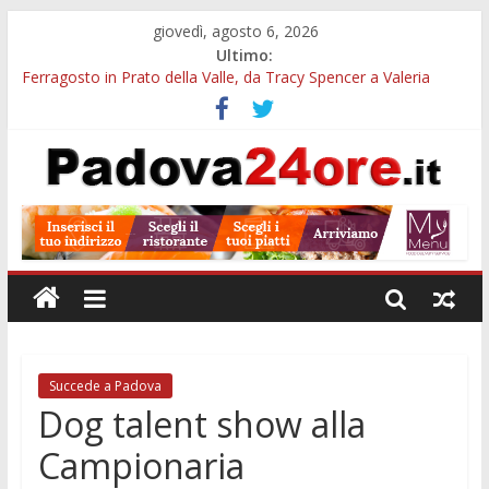
giovedì, agosto 6, 2026
Ultimo:
Ferragosto in Prato della Valle, da Tracy Spencer a Valeria
Rossi: musica e fuochi
Euganea Film Festival 2026: 49 opere e 18 anteprime nei Colli
Euganei
Notturni padovani al Museo della Natura e dell’Uomo: date e
biglietti
Organi in 3D al MUSME: il corpo umano si esplora con i visori
VR
Musei gratis a Padova per tutto agosto: chi entra e quali sedi
visitare
Succede a Padova
Dog talent show alla
Campionaria