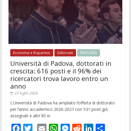
Economia e Risparmio
Editoriale
FEATURED
Università di Padova, dottorati in
crescita: 616 posti e il 96% dei
ricercatori trova lavoro entro un
anno
23 luglio 2026
L’Università di Padova ha ampliato l’offerta di dottorato
per l’anno accademico 2026-2027 con 531 posti già
assegnati e altri 85 in
F
T
E
W
M
R
Li
C