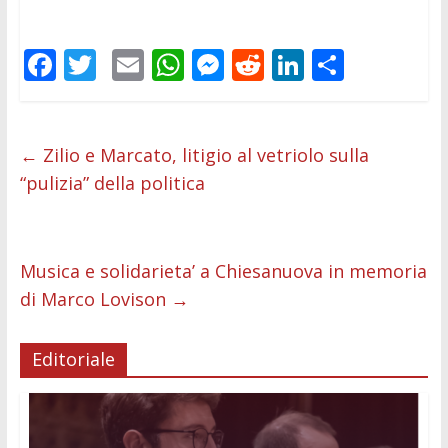
F
T
E
W
M
R
Li
C
ac
w
m
h
e
e
n
o
e
itt
ai
at
ss
d
k
n
b
er
l
s
e
di
e
di
←
Zilio e Marcato, litigio al vetriolo sulla
“pulizia” della politica
o
A
n
t
dI
vi
o
p
g
n
di
k
p
er
Musica e solidarieta’ a Chiesanuova in memoria
di Marco Lovison
→
Editoriale