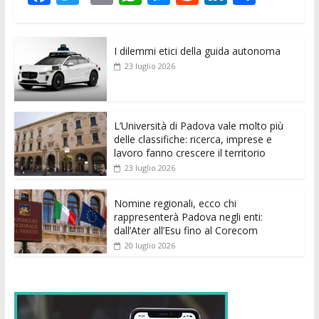
ac
w
m
h
e
e
n
o
e
itt
ai
at
ss
d
k
n
I dilemmi etici della guida autonoma
b
er
l
s
e
di
e
di
23 luglio 2026
o
A
n
t
dI
vi
o
p
g
n
di
k
p
er
L’Università di Padova vale molto più
delle classifiche: ricerca, imprese e
lavoro fanno crescere il territorio
23 luglio 2026
Nomine regionali, ecco chi
rappresenterà Padova negli enti:
dall’Ater all’Esu fino al Corecom
20 luglio 2026