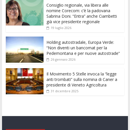
e
itt
ai
at
ss
d
k
n
Consiglio regionale, via libera alle
b
er
l
s
e
di
e
di
nomine Corecom: c’è la padovana
o
A
n
t
dI
vi
Sabrina Doni. “Entra” anche Ciambetti
già vice presidente regionale
o
p
g
n
di
19 luglio 2026
k
p
er
Holding autostradale, Europa Verde:
“Non diventi un bancomat per la
Pedemontana e per nuove autostrade”
26 gennaio 2026
Il Movimento 5 Stelle invoca la “legge
anti trombati” sulla nomina di Caner a
presidente di Veneto Agricoltura
31 dicembre 2025