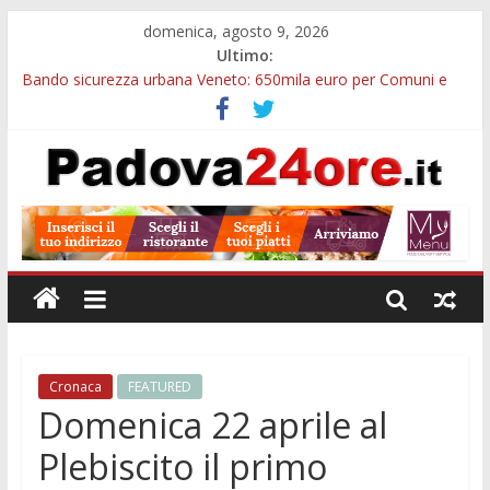
domenica, agosto 9, 2026
Ultimo:
Bando sicurezza urbana Veneto: 650mila euro per Comuni e
Polizie locali
Restauro 2026, chiuse le domande: 2,5 milioni per formare
nuove competenze in Veneto
Calici di Stelle Arzergrande: astronomia, musica e sapori al
Casone Azzurro
Notizie di Padova alle ore 10: censimento a Monselice, arresto
antidroga e siccità
Notizie di Padova alle ore 23: maltrattamenti, arresto a
Limena e progetto Cool Shop
Cronaca
FEATURED
Domenica 22 aprile al
Plebiscito il primo