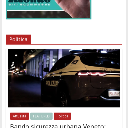
Politica
Attualità
FEATURED
Politica
Bando sicurezza urbana Veneto: