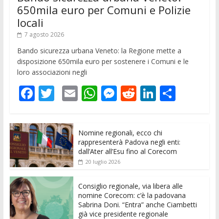
650mila euro per Comuni e Polizie
locali
7 agosto 2026
Bando sicurezza urbana Veneto: la Regione mette a
disposizione 650mila euro per sostenere i Comuni e le
loro associazioni negli
F
T
E
W
M
R
Li
C
ac
w
m
h
e
e
n
o
e
itt
ai
at
ss
d
k
n
Nomine regionali, ecco chi
b
er
l
s
e
di
e
di
rappresenterà Padova negli enti:
o
A
n
t
dI
vi
dall’Ater all’Esu fino al Corecom
20 luglio 2026
o
p
g
n
di
k
p
er
Consiglio regionale, via libera alle
nomine Corecom: c’è la padovana
Sabrina Doni. “Entra” anche Ciambetti
già vice presidente regionale