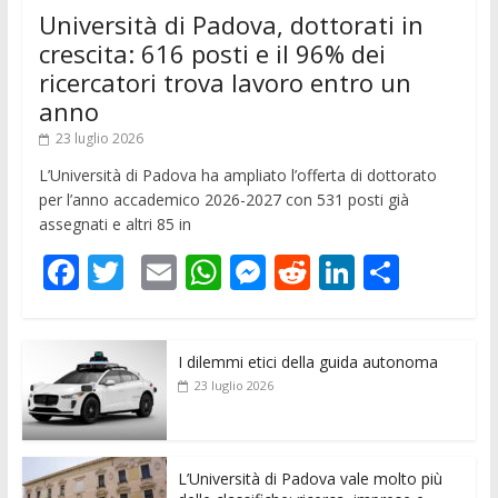
Università di Padova, dottorati in
crescita: 616 posti e il 96% dei
ricercatori trova lavoro entro un
anno
23 luglio 2026
L’Università di Padova ha ampliato l’offerta di dottorato
per l’anno accademico 2026-2027 con 531 posti già
assegnati e altri 85 in
F
T
E
W
M
R
Li
C
ac
w
m
h
e
e
n
o
e
itt
ai
at
ss
d
k
n
I dilemmi etici della guida autonoma
b
er
l
s
e
di
e
di
23 luglio 2026
o
A
n
t
dI
vi
o
p
g
n
di
k
p
er
L’Università di Padova vale molto più