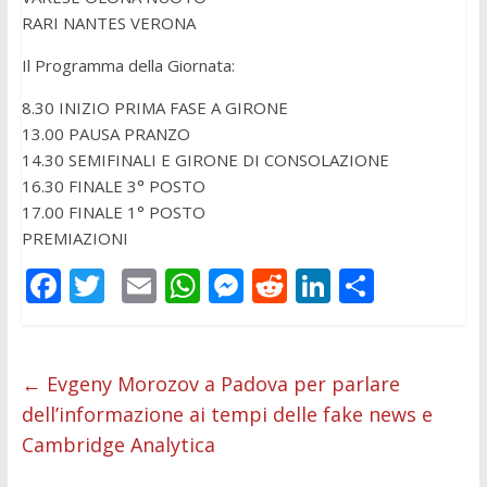
RARI NANTES VERONA
Il Programma della Giornata:
8.30 INIZIO PRIMA FASE A GIRONE
13.00 PAUSA PRANZO
14.30 SEMIFINALI E GIRONE DI CONSOLAZIONE
16.30 FINALE 3° POSTO
17.00 FINALE 1° POSTO
PREMIAZIONI
F
T
E
W
M
R
Li
C
ac
w
m
h
e
e
n
o
e
itt
ai
at
ss
d
k
n
b
er
l
s
e
di
e
di
←
Evgeny Morozov a Padova per parlare
dell’informazione ai tempi delle fake news e
o
A
n
t
dI
vi
Cambridge Analytica
o
p
g
n
di