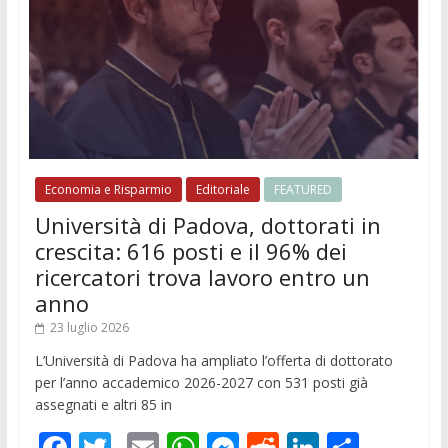
Economia e Risparmio
Editoriale
FEATURED
Università di Padova, dottorati in
crescita: 616 posti e il 96% dei
ricercatori trova lavoro entro un
anno
23 luglio 2026
L’Università di Padova ha ampliato l’offerta di dottorato
per l’anno accademico 2026-2027 con 531 posti già
assegnati e altri 85 in
F
T
E
W
M
R
Li
C