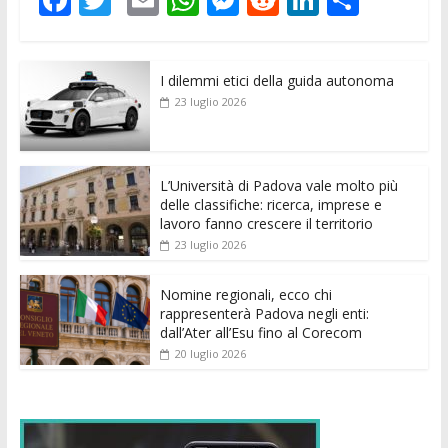
ac
w
m
h
e
e
n
o
e
itt
ai
at
ss
d
k
n
I dilemmi etici della guida autonoma
b
er
l
s
e
di
e
di
23 luglio 2026
o
A
n
t
dI
vi
o
p
g
n
di
k
p
er
L’Università di Padova vale molto più
delle classifiche: ricerca, imprese e
lavoro fanno crescere il territorio
23 luglio 2026
Nomine regionali, ecco chi
rappresenterà Padova negli enti:
dall’Ater all’Esu fino al Corecom
20 luglio 2026