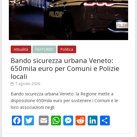
Attualità
FEATURED
Politica
Bando sicurezza urbana Veneto:
650mila euro per Comuni e Polizie
locali
7 agosto 2026
Bando sicurezza urbana Veneto: la Regione mette a
disposizione 650mila euro per sostenere i Comuni e le
loro associazioni negli
F
T
E
W
M
R
Li
C
ac
w
m
h
e
e
n
o