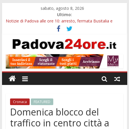
sabato, agosto 8, 2026
Ultimo:
Notizie di Padova alle ore 10: arresto, fermata Busitalia e
tregua dal caldo
Notizie di Padova alle ore 23: maltrattamenti, arresto a
Limena e progetto Cool Shop
Bando sicurezza urbana Veneto: 650mila euro per Comuni e
Polizie locali
Sicurezza esodo estivo Padova: più controlli su strade, stazioni
e treni
Bonus trasporto pubblico Veneto: 200 euro per l’abbonamento
annuale
Cronaca
FEATURED
Domenica blocco del
traffico in centro città a