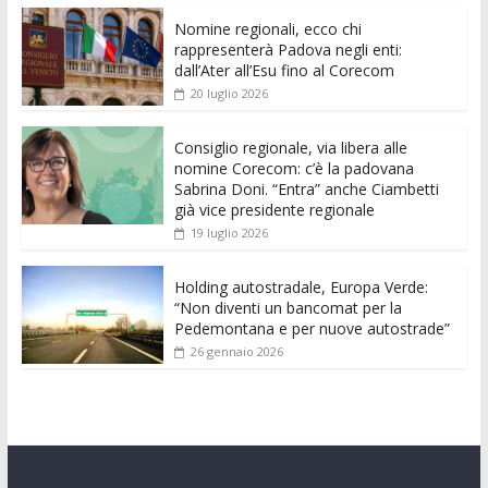
e
itt
ai
at
ss
d
k
n
Nomine regionali, ecco chi
b
er
l
s
e
di
e
di
rappresenterà Padova negli enti:
o
A
n
t
dI
vi
dall’Ater all’Esu fino al Corecom
20 luglio 2026
o
p
g
n
di
k
p
er
Consiglio regionale, via libera alle
nomine Corecom: c’è la padovana
Sabrina Doni. “Entra” anche Ciambetti
già vice presidente regionale
19 luglio 2026
Holding autostradale, Europa Verde:
“Non diventi un bancomat per la
Pedemontana e per nuove autostrade”
26 gennaio 2026