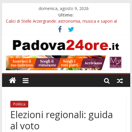
domenica, agosto 9, 2026
Ultimo:
Calici di Stelle Arzergrande: astronomia, musica e sapori al
Casone Azzurro
Campo San Martino, il Museo della civiltà contadina apre gratis
durante la sagra
Notizie di Padova alle ore 10: Notte del Volo sold out, Tribano
e festa oggi a Teolo
Teatro per famiglie a Loreggia, la Bella Addormentata arriva
sul palco domenica sera
Restauro 2026, chiuse le domande: 2,5 milioni per formare
nuove competenze in Veneto
Politica
Elezioni regionali: guida
al voto