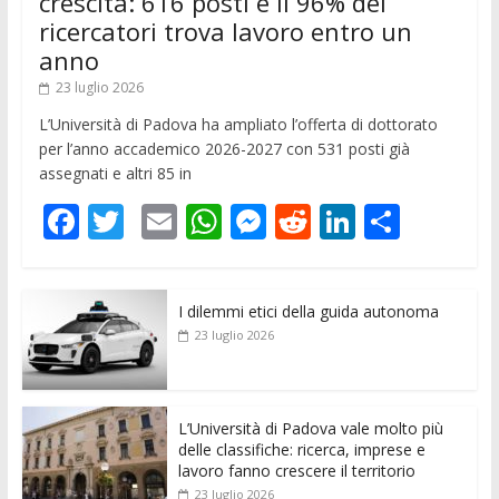
crescita: 616 posti e il 96% dei
ricercatori trova lavoro entro un
anno
23 luglio 2026
L’Università di Padova ha ampliato l’offerta di dottorato
per l’anno accademico 2026-2027 con 531 posti già
assegnati e altri 85 in
F
T
E
W
M
R
Li
C
ac
w
m
h
e
e
n
o
e
itt
ai
at
ss
d
k
n
I dilemmi etici della guida autonoma
b
er
l
s
e
di
e
di
23 luglio 2026
o
A
n
t
dI
vi
o
p
g
n
di
k
p
er
L’Università di Padova vale molto più
delle classifiche: ricerca, imprese e
lavoro fanno crescere il territorio
23 luglio 2026