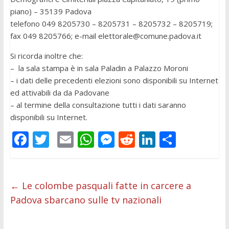
piano) – 35139 Padova
telefono 049 8205730 – 8205731 – 8205732 – 8205719;
fax 049 8205766; e-mail
elettorale@comune.padova.it
Si ricorda inoltre che:
– la sala stampa è in sala Paladin a Palazzo Moroni
– i dati delle precedenti elezioni sono disponibili su Internet
ed attivabili da da Padovane
– al termine della consultazione tutti i dati saranno
disponibili su Internet.
F
T
E
W
M
R
Li
C
ac
w
m
h
e
e
n
o
e
itt
ai
at
ss
d
k
n
b
er
l
s
e
di
e
di
←
Le colombe pasquali fatte in carcere a
Padova sbarcano sulle tv nazionali
o
A
n
t
dI
vi
o
p
g
n
di