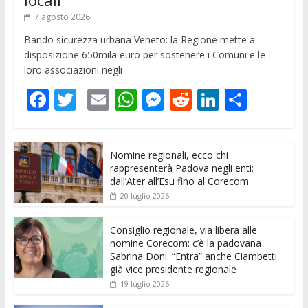
locali
7 agosto 2026
Bando sicurezza urbana Veneto: la Regione mette a
disposizione 650mila euro per sostenere i Comuni e le
loro associazioni negli
F
T
E
W
M
R
Li
C
ac
w
m
h
e
e
n
o
e
itt
ai
at
ss
d
k
n
Nomine regionali, ecco chi
b
er
l
s
e
di
e
di
rappresenterà Padova negli enti:
o
A
n
t
dI
vi
dall’Ater all’Esu fino al Corecom
20 luglio 2026
o
p
g
n
di
k
p
er
Consiglio regionale, via libera alle
nomine Corecom: c’è la padovana
Sabrina Doni. “Entra” anche Ciambetti
già vice presidente regionale
19 luglio 2026