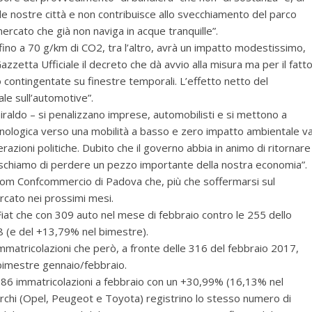
elle nostre città e non contribuisce allo svecchiamento del parco
ercato che già non naviga in acque tranquille”.
fino a 70 g/km di CO2, tra l’altro, avrà un impatto modestissimo,
zzetta Ufficiale il decreto che dà avvio alla misura ma per il fatt
 contingentate su finestre temporali. L’effetto netto del
le sull’automotive”.
iraldo – si penalizzano imprese, automobilisti e si mettono a
 tecnologica verso una mobilità a basso e zero impatto ambientale v
ioni politiche. Dubito che il governo abbia in animo di ritornare
rischiamo di perdere un pezzo importante della nostra economia”.
Ascom Confcommercio di Padova che, più che soffermarsi sul
ercato nei prossimi mesi.
iat che con 309 auto nel mese di febbraio contro le 255 dello
8 (e del +13,79% nel bimestre).
matricolazioni che però, a fronte delle 316 del febbraio 2017,
imestre gennaio/febbraio.
 186 immatricolazioni a febbraio con un +30,99% (16,13% nel
archi (Opel, Peugeot e Toyota) registrino lo stesso numero di