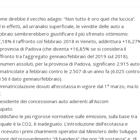
me direbbe il vecchio adagio: “Non tutto è oro quel che luccica”.
 in effetti, ad un’analisi superficiale, le vendite delle auto a
bbraio sembrerebbero giustificare il più sfrenato ottimismo:
,18% il raffronto col febbraio 2018 in Veneto, addirittura +16,27
 provincia di Padova (che diventa +16,85% se si considera il
ffronto tra l’aggregato gennaio/febbraio del 2019 sul 2018).
 numeri assoluti, per la provincia di Padova, significano 2.915 auto
matricolate a febbraio contro le 2.507 di un anno fa (6.025 contro
156 il dato gennaio/febbraio).
di immatricolazione dovuti all’ecotassa in vigore dal 1° marzo, ma lo
.
esidente dei concessionari auto aderenti all’Ascom
upato.
ddisfano le più rigorose normative sulle emissioni, sulla base tra
”, quale è la CO2, è inadeguato. L’introduzione dell’ecotassa e
 ricevuto i primi chiarimenti operativi dal Ministero dello Sviluppo
apore del provvedimento “di bandiera” che non “di sostanza” e, di