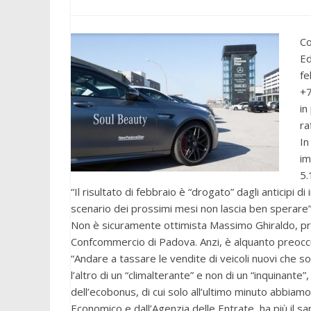
Co
Ed
fe
+7
in
ra
In
im
5.
“Il risultato di febbraio è “drogato” dagli anticipi 
scenario dei prossimi mesi non lascia ben sperare”
Non è sicuramente ottimista Massimo Ghiraldo, pr
Confcommercio di Padova. Anzi, è alquanto preocc
“Andare a tassare le vendite di veicoli nuovi che so
l’altro di un “climalterante” e non di un “inquinante
dell’ecobonus, di cui solo all’ultimo minuto abbiamo
Economico e dall’Agenzia delle Entrate, ha più il s