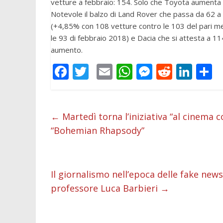
vetture a febbraio: 154. Solo che Toyota aumenta
Notevole il balzo di Land Rover che passa da 62 a
(+4,85% con 108 vetture contro le 103 del pari 
le 93 di febbraio 2018) e Dacia che si attesta a 11
aumento.
F
T
E
W
M
R
Li
C
ac
w
m
h
e
e
n
o
e
itt
ai
at
ss
d
k
n
b
er
l
s
e
di
e
d
←
Martedì torna l’iniziativa “al cinema co
“Bohemian Rhapsody”
o
A
n
t
dI
v
o
p
g
n
d
k
p
er
Il giornalismo nell’epoca delle fake ne
professore Luca Barbieri
→