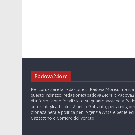
Padova24ore
Per contattare la redazione di Padova24ore.it manda
questo indirizzo:
redazione@padova24ore.it
Padova24
di informazione focalizzato su quanto avviene a Pado
autore degli articoli è Alberto Gottardo, per anni giorn
cronaca nera e politica per l'Agenzia Ansa e per le ediz
Gazzettino e Corriere del Veneto