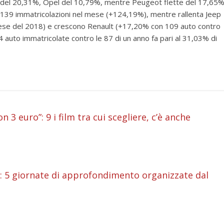
 del 20,31%, Opel del 10,79%, mentre Peugeot flette del 17,65%
 139 immatricolazioni nel mese (+124,19%), mentre rallenta Jeep
mese del 2018) e crescono Renault (+17,20% con 109 auto contro
4 auto immatricolate contro le 87 di un anno fa pari al 31,03% di
i
n 3 euro”: 9 i film tra cui scegliere, c’è anche
i
i
ws: 5 giornate di approfondimento organizzate dal