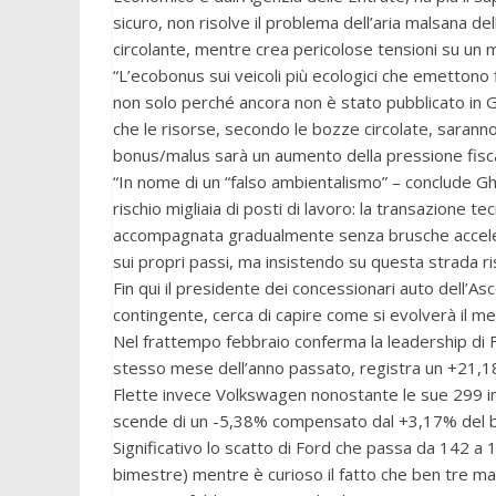
sicuro, non risolve il problema dell’aria malsana d
circolante, mentre crea pericolose tensioni su un m
“L’ecobonus sui veicoli più ecologici che emettono 
non solo perché ancora non è stato pubblicato in Ga
che le risorse, secondo le bozze circolate, saranno
bonus/malus sarà un aumento della pressione fisca
“In nome di un “falso ambientalismo” – conclude Gh
rischio migliaia di posti di lavoro: la transazione
accompagnata gradualmente senza brusche acceleraz
sui propri passi, ma insistendo su questa strada 
Fin qui il presidente dei concessionari auto dell’
contingente, cerca di capire come si evolverà il m
Nel frattempo febbraio conferma la leadership di F
stesso mese dell’anno passato, registra un +21,1
Flette invece Volkswagen nonostante le sue 299 im
scende di un -5,38% compensato dal +3,17% del b
Significativo lo scatto di Ford che passa da 142 a
bimestre) mentre è curioso il fatto che ben tre m