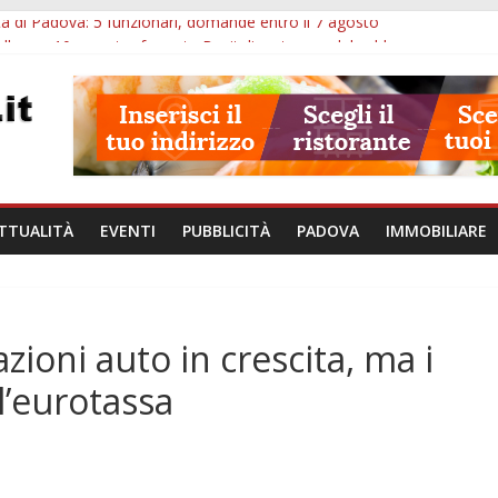
à di Padova: 5 funzionari, domande entro il 7 agosto
lle ore 10: arresto, fermata Busitalia e tregua dal caldo
Eremitani: un’ora per osservare davvero un’opera
lle ore 21: lavoratore morto, credito sul gasolio e IA nei Comuni
va: visite ed escursioni fino a settembre
TTUALITÀ
EVENTI
PUBBLICITÀ
PADOVA
IMMOBILIARE
zioni auto in crescita, ma i
l’eurotassa