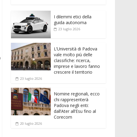
e
itt
ai
at
ss
d
n
o
b
er
l
s
e
di
k
n
o
A
n
t
I dilemmi etici della
e
di
guida autonoma
o
p
g
dI
vi
o
23 luglio 2026
k
p
er
n
di
L’Università di Padova
vale molto più delle
a
classifiche: ricerca,
imprese e lavoro fanno
crescere il territorio
23 luglio 2026
Nomine regionali, ecco
chi rappresenterà
Padova negli enti:
dall’Ater all’Esu fino al
Corecom
20 luglio 2026