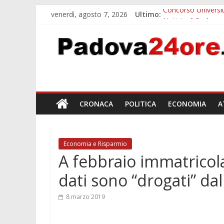
venerdì, agosto 7, 2026
Ultimo:
Concorso Universit
Notizie di Padova a
Slow Looking agli 
Notizie di Padova a
Orto Botanico Pado
CRONACA
POLITICA
ECONOMIA
A
Economia e Risparmio
A febbraio immatricola
dati sono “drogati” dal
8 marzo 2019