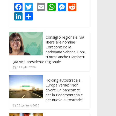
F
T
E
W
M
R
ac
w
m
h
e
e
Li
C
e
itt
ai
at
ss
d
n
o
b
er
l
s
e
di
k
n
o
A
n
t
Consiglio regionale, via
e
di
libera alle nomine
o
p
g
dI
vi
Corecom: c’è la
padovana Sabrina Doni.
k
p
er
n
di
“Entra” anche Ciambetti
già vice presidente regionale
19 luglio 2026
Holding autostradale,
Europa Verde: “Non
diventi un bancomat
per la Pedemontana e
per nuove autostrade”
26 gennaio 2026