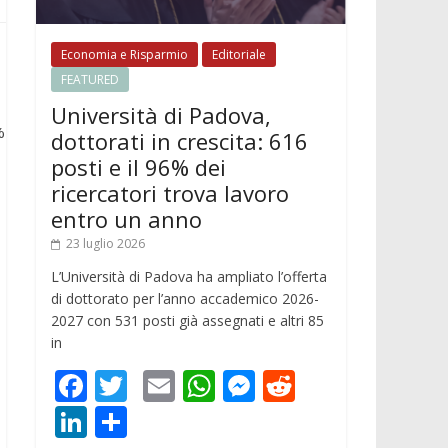
Economia e Risparmio
Editoriale
FEATURED
Università di Padova,
%
dottorati in crescita: 616
posti e il 96% dei
ricercatori trova lavoro
entro un anno
23 luglio 2026
L’Università di Padova ha ampliato l’offerta
di dottorato per l’anno accademico 2026-
2027 con 531 posti già assegnati e altri 85
in
F
T
E
W
M
R
ac
w
m
h
e
e
Li
C