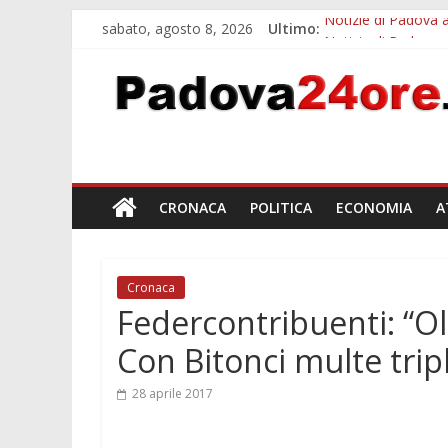
sabato, agosto 8, 2026
Ultimo:
Notizie di Padova a
Notizie di Padova 
Bando sicurezza ur
Sicurezza esodo est
Bonus trasporto pu
CRONACA
POLITICA
ECONOMIA
A
Cronaca
Federcontribuenti: “Olt
Con Bitonci multe trip
28 aprile 2017