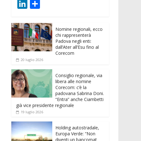
ac
w
m
h
e
e
Li
C
e
itt
ai
at
ss
d
n
o
b
er
l
s
e
di
k
n
o
A
n
t
Nomine regionali, ecco
e
di
chi rappresenterà
o
p
g
dI
vi
Padova negli enti:
dall’Ater all’Esu fino al
k
p
er
n
di
Corecom
20 luglio 2026
Consiglio regionale, via
libera alle nomine
Corecom: c’è la
padovana Sabrina Doni.
“Entra” anche Ciambetti
già vice presidente regionale
19 luglio 2026
Holding autostradale,
Europa Verde: “Non
diventi un bancomat