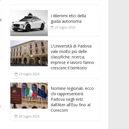
e
itt
ai
at
ss
d
n
o
b
er
l
s
e
di
k
n
o
A
n
t
I dilemmi etici della
e
di
n
guida autonoma
o
p
g
dI
vi
23 luglio 2026
k
p
er
n
di
L’Università di Padova
vale molto più delle
classifiche: ricerca,
imprese e lavoro fanno
crescere il territorio
23 luglio 2026
Nomine regionali, ecco
chi rappresenterà
Padova negli enti:
dall’Ater all’Esu fino al
→
Corecom
20 luglio 2026