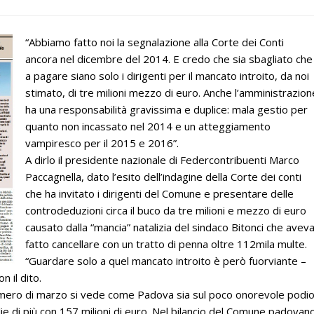
“Abbiamo fatto noi la segnalazione alla Corte dei Conti
ancora nel dicembre del 2014. E credo che sia sbagliato che
a pagare siano solo i dirigenti per il mancato introito, da noi
stimato, di tre milioni mezzo di euro. Anche l’amministrazion
ha una responsabilità gravissima e duplice: mala gestio per
quanto non incassato nel 2014 e un atteggiamento
vampiresco per il 2015 e 2016”.
A dirlo il presidente nazionale di Federcontribuenti Marco
Paccagnella, dato l’esito dell’indagine della Corte dei conti
che ha invitato i dirigenti del Comune e presentare delle
controdeduzioni circa il buco da tre milioni e mezzo di euro
causato dalla “mancia” natalizia del sindaco Bitonci che avev
fatto cancellare con un tratto di penna oltre 112mila multe.
“Guardare solo a quel mancato introito è però fuorviante –
 il dito.
numero di marzo si vede come Padova sia sul poco onorevole podi
glie di più con 157 milioni di euro. Nel bilancio del Comune padovan