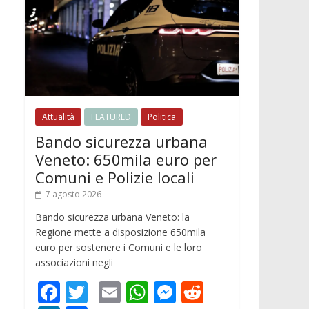
Attualità
FEATURED
Politica
Bando sicurezza urbana
Veneto: 650mila euro per
Comuni e Polizie locali
7 agosto 2026
Bando sicurezza urbana Veneto: la
Regione mette a disposizione 650mila
euro per sostenere i Comuni e le loro
associazioni negli
F
T
E
W
M
R