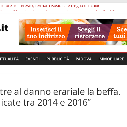
lle ore 10: arresto, fermata Busitalia e tregua dal caldo
alle ore 23: maltrattamenti, arresto a Limena e progetto Cool Shop
bana Veneto: 650mila euro per Comuni e Polizie locali
ivo Padova: più controlli su strade, stazioni e treni
bblico Veneto: 200 euro per l’abbonamento annuale
TTUALITÀ
EVENTI
PUBBLICITÀ
PADOVA
IMMOBILIARE
re al danno erariale la beffa.
licate tra 2014 e 2016”