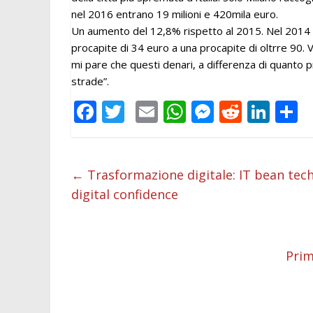
nel 2016 entrano 19 milioni e 420mila euro.
Un aumento del 12,8% rispetto al 2015. Nel 2014 l
procapite di 34 euro a una procapite di oltrre 90. V
mi pare che questi denari, a differenza di quanto pr
strade”.
F
T
E
W
M
R
Li
C
ac
w
m
h
e
e
n
o
e
itt
ai
at
ss
d
k
n
b
er
l
s
e
di
e
d
←
Trasformazione digitale: IT bean tech
digital confidence
o
A
n
t
dI
v
o
p
g
n
d
k
p
er
Prim