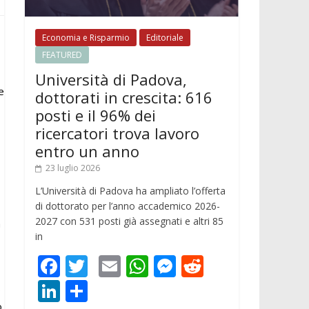
Economia e Risparmio
Editoriale
FEATURED
Università di Padova,
e
dottorati in crescita: 616
posti e il 96% dei
ricercatori trova lavoro
entro un anno
23 luglio 2026
L’Università di Padova ha ampliato l’offerta
di dottorato per l’anno accademico 2026-
2027 con 531 posti già assegnati e altri 85
a
in
F
T
E
W
M
R
ac
w
m
h
e
e
Li
C
o
o