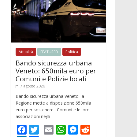
Attualità
FEATURED
Politica
Bando sicurezza urbana
Veneto: 650mila euro per
Comuni e Polizie locali
7 agosto 2026
Bando sicurezza urbana Veneto: la
Regione mette a disposizione 650mila
euro per sostenere i Comuni e le loro
associazioni negli
F
T
E
W
M
R