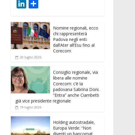
ac
w
m
h
e
e
Li
C
e
itt
ai
at
ss
d
n
o
b
er
l
s
e
di
k
n
o
A
n
t
Nomine regionali, ecco
e
di
chi rappresenterà
o
p
g
dI
vi
Padova negli enti:
dall’Ater all’Esu fino al
k
p
er
n
di
Corecom
20 luglio 2026
Consiglio regionale, via
libera alle nomine
Corecom: c’è la
padovana Sabrina Doni.
“Entra” anche Ciambetti
già vice presidente regionale
19 luglio 2026
Holding autostradale,
Europa Verde: “Non
diventi un bancomat