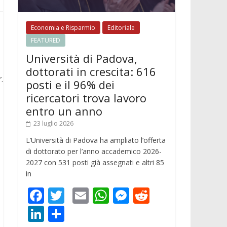
Economia e Risparmio
Editoriale
FEATURED
Università di Padova,
dottorati in crescita: 616
.
posti e il 96% dei
ricercatori trova lavoro
entro un anno
23 luglio 2026
L’Università di Padova ha ampliato l’offerta
di dottorato per l’anno accademico 2026-
2027 con 531 posti già assegnati e altri 85
in
F
T
E
W
M
R
ac
w
m
h
e
e
Li
C