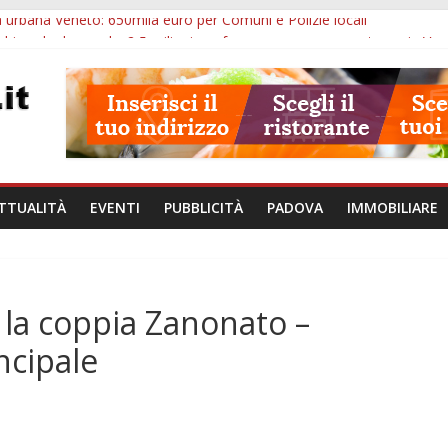
 urbana Veneto: 650mila euro per Comuni e Polizie locali
chiuse le domande: 2,5 milioni per formare nuove competenze in Ve
 Arzergrande: astronomia, musica e sapori al Casone Azzurro
a alle ore 10: censimento a Monselice, arresto antidroga e siccità
va alle ore 23: maltrattamenti, arresto a Limena e progetto Cool Shop
TTUALITÀ
EVENTI
PUBBLICITÀ
PADOVA
IMMOBILIARE
 la coppia Zanonato –
ncipale