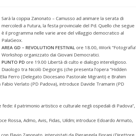
Sarà la coppia Zanonato – Camusso ad animare la serata di
mercoledì a Futura, la festa provinciale del Pd. Quello che segue
è il programma nelle varie aree del villaggio democratico al
PalaGeox.
AREA GD – REVOLUTION FESTIVAL
ore 18.00, iWork “Fotografia”
Workshop organizzato dai Giovani Democratici.
PUNTO PD
ore 19.00 Libertà di culto e dialogo intereligioso.
Diaologo tra Nicolò Degiorgis (che presenta l’opera “Hidden
on Elia Ferro (Delegato Diocesano Pastorale Migranti) e Brahim
 Fabio Verlato (PD Padova), introduce Davide Tramarin (PD
fede: il patrimonio artistico e culturale negli ospedali di Padova”,
oce Rossa, Admo, Avis, Fidas, Uildm; introduce Edoardo Armato,
 Flavio Zanonato, intervistati da Pierangela Fiorani (Direttore