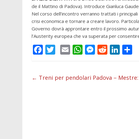
de il Mattino di Padova). Introduce Gianluca Gaude
Nel corso dell’incontro verranno trattati i principali 
crisi economica e tornare a creare lavoro. Particol
Governo dovrà approntare entro il prossimo autunno.
l’Austerity europea che va superata per consentire
F
T
E
W
M
R
Li
C
ac
w
m
h
e
e
n
o
e
itt
ai
at
ss
d
k
n
b
er
l
s
e
di
e
d
←
Treni per pendolari Padova – Mestre: l
o
A
n
t
dI
v
o
p
g
n
d
k
p
er