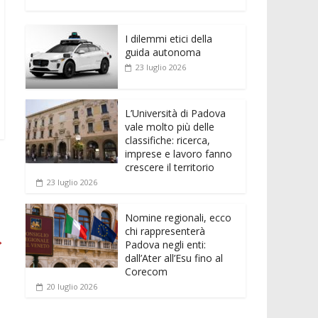
e
itt
ai
at
ss
d
n
o
b
er
l
s
e
di
k
n
o
A
n
t
I dilemmi etici della
e
di
guida autonoma
o
p
g
dI
vi
23 luglio 2026
k
p
er
n
di
L’Università di Padova
vale molto più delle
classifiche: ricerca,
imprese e lavoro fanno
crescere il territorio
23 luglio 2026
Nomine regionali, ecco
chi rappresenterà
→
Padova negli enti:
dall’Ater all’Esu fino al
Corecom
20 luglio 2026