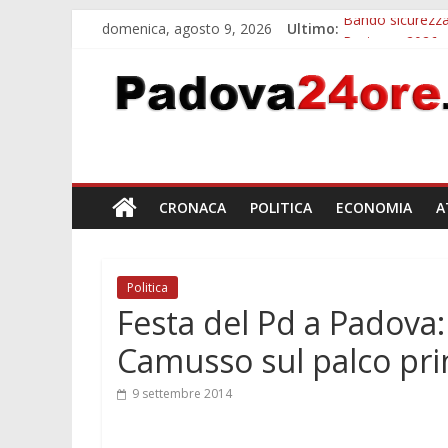
domenica, agosto 9, 2026
Ultimo:
Bando sicurezza
Restauro 2026, 
Calici di Stelle
Notizie di Padov
Notizie di Pado
CRONACA
POLITICA
ECONOMIA
A
Politica
Festa del Pd a Padova:
Camusso sul palco pri
9 settembre 2014