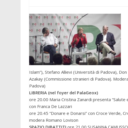
Islam”), Stefano Allievi (Università di Padova), D
Azakay (Commissione stranieri di Padova). Modera
Padova)
LIBRERIA (nel foyer del PalaGeox)
ore 20.00 Maria Cristina Zanardi presenta “Salute e 
con Franca De Lazzari
ore 20.45 “Donare e Donarsi” con Croce Verde, Cr
modera Romano Lovison
SPAZIO DIBATTITI
ore 21.00 SUSANNA CAMUSSO con