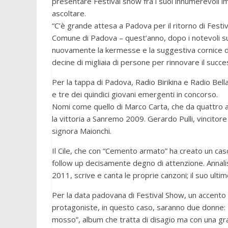
presentare Festival show fra i suoi innumerevoli im
ascoltare.
“C’è grande attesa a Padova per il ritorno di Fest
Comune di Padova – quest’anno, dopo i notevoli suc
nuovamente la kermesse e la suggestiva cornice di 
decine di migliaia di persone per rinnovare il succ
Per la tappa di Padova, Radio Birikina e Radio Bell
e tre dei quindici giovani emergenti in concorso.
Nomi come quello di Marco Carta, che da quattro an
la vittoria a Sanremo 2009. Gerardo Pulli, vincitore 
signora Maionchi.
Il Cile, che con “Cemento armato” ha creato un cas
follow up decisamente degno di attenzione. Annalisa,
2011, scrive e canta le proprie canzoni; il suo ulti
Per la data padovana di Festival Show, un accento p
protagoniste, in questo caso, saranno due donne: 
mosso”, album che tratta di disagio ma con una gra