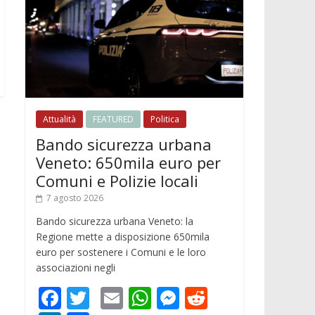
Attualità
FEATURED
Politica
Bando sicurezza urbana
Veneto: 650mila euro per
Comuni e Polizie locali
e
7 agosto 2026
Bando sicurezza urbana Veneto: la
Regione mette a disposizione 650mila
euro per sostenere i Comuni e le loro
associazioni negli
F
T
E
W
M
R