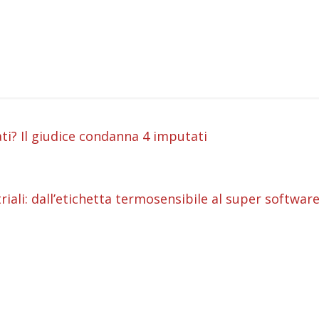
i
i? Il giudice condanna 4 imputati
i
i
iali: dall’etichetta termosensibile al super softwar