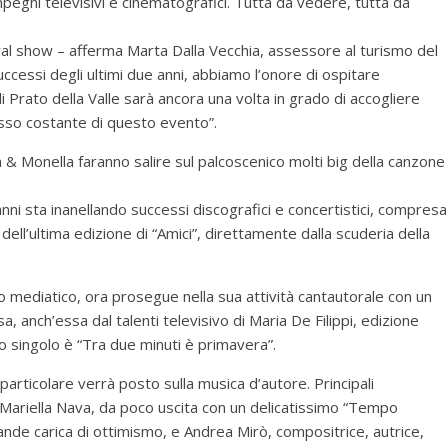
pegni televisivi e cinematografici. Tutta da vedere, tutta da
ival show – afferma Marta Dalla Vecchia, assessore al turismo del
cessi degli ultimi due anni, abbiamo l’onore di ospitare
Prato della Valle sarà ancora una volta in grado di accogliere
esso costante di questo evento”.
a & Monella faranno salire sul palcoscenico molti big della canzone
ni sta inanellando successi discografici e concertistici, compresa
dell’ultima edizione di “Amici”, direttamente dalla scuderia della
o mediatico, ora prosegue nella sua attività cantautorale con un
 anch’essa dal talenti televisivo di Maria De Filippi, edizione
mo singolo è “Tra due minuti è primavera”.
articolare verrà posto sulla musica d’autore. Principali
Mariella Nava, da poco uscita con un delicatissimo “Tempo
nde carica di ottimismo, e Andrea Mirò, compositrice, autrice,