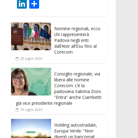
ac
w
m
h
e
e
Li
C
e
itt
ai
at
ss
d
n
o
b
er
l
s
e
di
k
n
o
A
n
t
Nomine regionali, ecco
e
di
chi rappresenterà
o
p
g
dI
vi
Padova negli enti:
dall’Ater all’Esu fino al
k
p
er
n
di
Corecom
20 luglio 2026
Consiglio regionale, via
libera alle nomine
Corecom: c’è la
padovana Sabrina Doni.
“Entra” anche Ciambetti
già vice presidente regionale
19 luglio 2026
Holding autostradale,
Europa Verde: “Non
diventi un bancomat