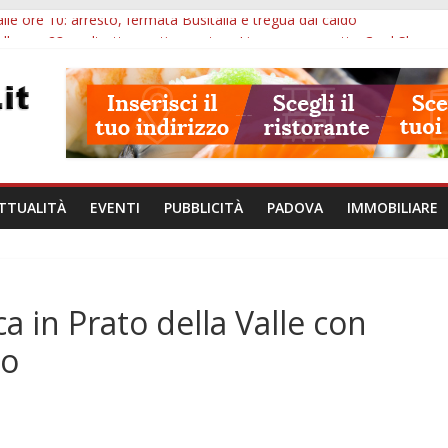
lle ore 10: arresto, fermata Busitalia e tregua dal caldo
alle ore 23: maltrattamenti, arresto a Limena e progetto Cool Shop
bana Veneto: 650mila euro per Comuni e Polizie locali
ivo Padova: più controlli su strade, stazioni e treni
ubblico Veneto: 200 euro per l’abbonamento annuale
TTUALITÀ
EVENTI
PUBBLICITÀ
PADOVA
IMMOBILIARE
 in Prato della Valle con
io