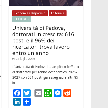
Economia e Risparmio
Editoriale
FEATURED
Università di Padova,
dottorati in crescita: 616
posti e il 96% dei
ricercatori trova lavoro
entro un anno
23 luglio 2026
L’Università di Padova ha ampliato l’offerta
di dottorato per l’anno accademico 2026-
o
2027 con 531 posti già assegnati e altri 85
in
F
T
E
W
M
R
ac
w
m
h
e
e
Li
C