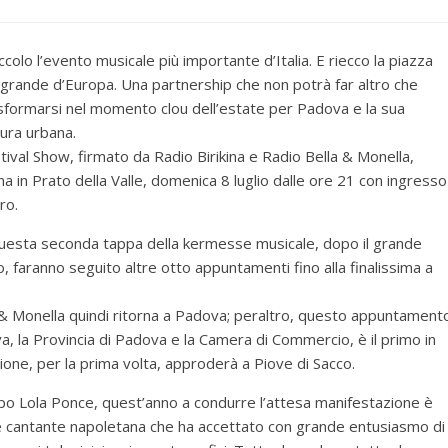
ccolo l’evento musicale più importante d’Italia. E riecco la piazza
 grande d’Europa. Una partnership che non potrà far altro che
sformarsi nel momento clou dell’estate per Padova e la sua
tura urbana.
tival Show, firmato da Radio Birikina e Radio Bella & Monella,
na in Prato della Valle, domenica 8 luglio dalle ore 21 con ingresso
ro.
uesta seconda tappa della kermesse musicale, dopo il grande
 faranno seguito altre otto appuntamenti fino alla finalissima a
a & Monella quindi ritorna a Padova; peraltro, questo appuntament
a, la Provincia di Padova e la Camera di Commercio, è il primo in
ione, per la prima volta, approderà a Piove di Sacco.
dopo Lola Ponce, quest’anno a condurre l’attesa manifestazione è
e e cantante napoletana che ha accettato con grande entusiasmo di