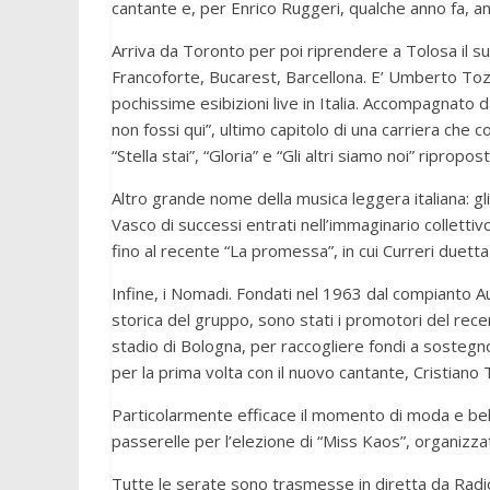
cantante e, per Enrico Ruggeri, qualche anno fa, a
Arriva da Toronto per poi riprendere a Tolosa il s
Francoforte, Bucarest, Barcellona. E’ Umberto Toz
pochissime esibizioni live in Italia. Accompagnato
non fossi qui”, ultimo capitolo di una carriera che 
“Stella stai”, “Gloria” e “Gli altri siamo noi” riprop
Altro grande nome della musica leggera italiana: gl
Vasco di successi entrati nell’immaginario collettivo:
fino al recente “La promessa”, in cui Curreri duett
Infine, i Nomadi. Fondati nel 1963 dal compianto A
storica del gruppo, sono stati i promotori del recente
stadio di Bologna, per raccogliere fondi a sostegn
per la prima volta con il nuovo cantante, Cristian
Particolarmente efficace il momento di moda e bel
passerelle per l’elezione di “Miss Kaos”, organizz
Tutte le serate sono trasmesse in diretta da Radio