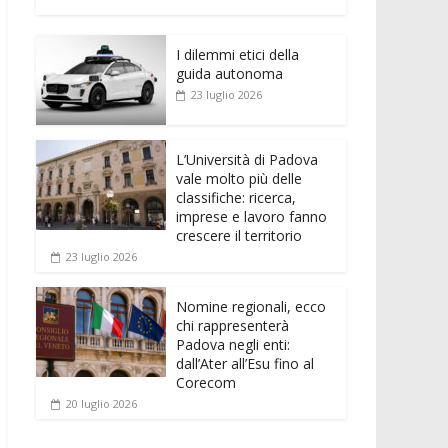
e
itt
ai
at
ss
d
n
o
b
er
l
s
e
di
k
n
o
A
n
t
I dilemmi etici della
e
di
guida autonoma
o
p
g
dI
vi
23 luglio 2026
k
p
er
n
di
L’Università di Padova
vale molto più delle
classifiche: ricerca,
imprese e lavoro fanno
crescere il territorio
23 luglio 2026
Nomine regionali, ecco
chi rappresenterà
Padova negli enti:
dall’Ater all’Esu fino al
Corecom
20 luglio 2026