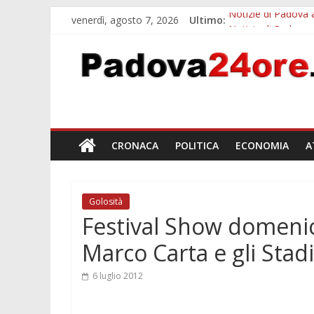
venerdì, agosto 7, 2026
Ultimo:
Notizie di Padova a
Notizie di Padova 
Bando sicurezza ur
Sicurezza esodo est
Bonus trasporto p
CRONACA
POLITICA
ECONOMIA
A
Golosità
Festival Show domenica
Marco Carta e gli Stad
6 luglio 2012