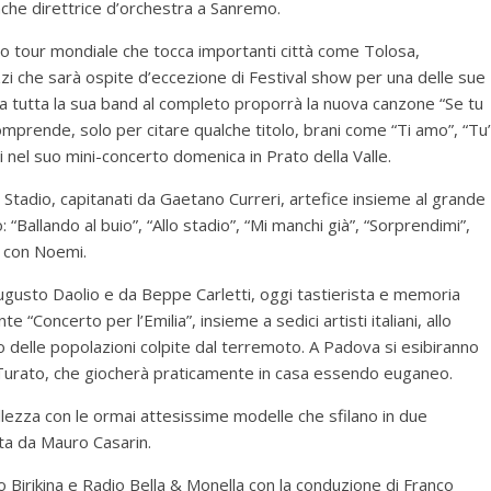
nche direttrice d’orchestra a Sanremo.
uo tour mondiale che tocca importanti città come Tolosa,
zi che sarà ospite d’eccezione di Festival show per una delle sue
 da tutta la sua band al completo proporrà la nuova canzone “Se tu
comprende, solo per citare qualche titolo, brani come “Ti amo”, “Tu”
osti nel suo mini-concerto domenica in Prato della Valle.
i Stadio, capitanati da Gaetano Curreri, artefice insieme al grande
 “Ballando al buio”, “Allo stadio”, “Mi manchi già”, “Sorprendimi”,
a con Noemi.
ugusto Daolio e da Beppe Carletti, oggi tastierista e memoria
 “Concerto per l’Emilia”, insieme a sedici artisti italiani, allo
o delle popolazioni colpite dal terremoto. A Padova si esibiranno
o Turato, che giocherà praticamente in casa essendo euganeo.
lezza con le ormai attesissime modelle che sfilano in due
ata da Mauro Casarin.
 Birikina e Radio Bella & Monella con la conduzione di Franco