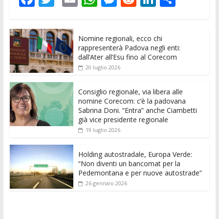
ac
w
m
h
e
e
n
o
e
itt
ai
at
ss
d
k
n
Nomine regionali, ecco chi
b
er
l
s
e
di
e
di
rappresenterà Padova negli enti:
o
A
n
t
dI
vi
dall’Ater all’Esu fino al Corecom
20 luglio 2026
o
p
g
n
di
k
p
er
Consiglio regionale, via libera alle
nomine Corecom: c’è la padovana
Sabrina Doni. “Entra” anche Ciambetti
già vice presidente regionale
19 luglio 2026
Holding autostradale, Europa Verde:
“Non diventi un bancomat per la
Pedemontana e per nuove autostrade”
26 gennaio 2026