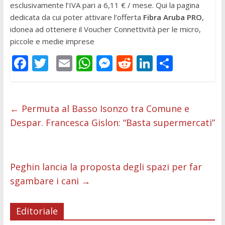
esclusivamente l’IVA pari a 6,11 € / mese. Qui la pagina
dedicata da cui poter attivare l’offerta
Fibra Aruba PRO
,
idonea ad ottenere il Voucher Connettività per le micro,
piccole e medie imprese
F
T
E
W
M
R
Li
C
ac
w
m
h
e
e
n
o
e
itt
ai
at
ss
d
k
n
b
er
l
s
e
di
e
di
←
Permuta al Basso Isonzo tra Comune e
Despar. Francesca Gislon: “Basta supermercati”
o
A
n
t
dI
vi
o
p
g
n
di
k
p
er
Peghin lancia la proposta degli spazi per far
sgambare i cani
→
Editoriale