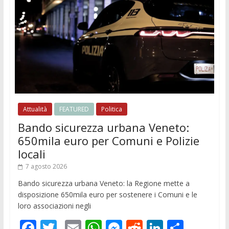
Attualità
FEATURED
Politica
Bando sicurezza urbana Veneto:
650mila euro per Comuni e Polizie
locali
7 agosto 2026
Bando sicurezza urbana Veneto: la Regione mette a
disposizione 650mila euro per sostenere i Comuni e le
loro associazioni negli
F
T
E
W
M
R
Li
C