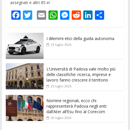
assegnati e altri 85 in
F
T
E
W
M
R
Li
C
ac
w
m
h
e
e
n
o
e
itt
ai
at
ss
d
k
n
I dilemmi etici della guida autonoma
b
er
l
s
e
di
e
di
23 luglio 2026
o
A
n
t
dI
vi
o
p
g
n
di
k
p
er
L’Università di Padova vale molto più
delle classifiche: ricerca, imprese e
lavoro fanno crescere il territorio
23 luglio 2026
Nomine regionali, ecco chi
rappresenterà Padova negli enti:
dall’Ater all’Esu fino al Corecom
20 luglio 2026