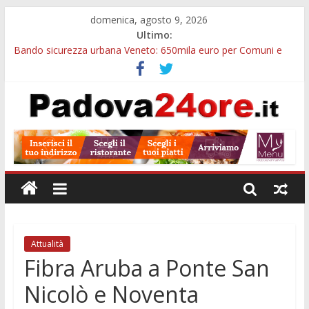
domenica, agosto 9, 2026
Ultimo:
Bando sicurezza urbana Veneto: 650mila euro per Comuni e
Polizie locali
Restauro 2026, chiuse le domande: 2,5 milioni per formare
nuove competenze in Veneto
Calici di Stelle Arzergrande: astronomia, musica e sapori al
Casone Azzurro
Notizie di Padova alle ore 10: censimento a Monselice, arresto
antidroga e siccità
Notizie di Padova alle ore 23: maltrattamenti, arresto a
Limena e progetto Cool Shop
Attualità
Fibra Aruba a Ponte San
Nicolò e Noventa