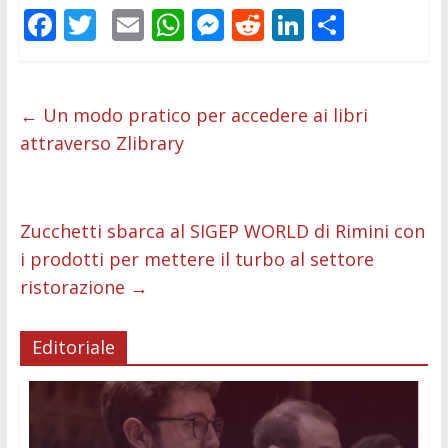
F
T
E
W
M
R
Li
C
ac
w
m
h
e
e
n
o
e
itt
ai
at
ss
d
k
n
b
er
l
s
e
di
e
di
←
Un modo pratico per accedere ai libri
attraverso Zlibrary
o
A
n
t
dI
vi
o
p
g
n
di
k
p
er
Zucchetti sbarca al SIGEP WORLD di Rimini con
i prodotti per mettere il turbo al settore
ristorazione
→
Editoriale