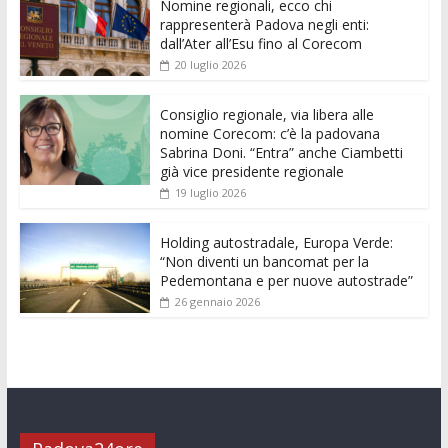
Nomine regionali, ecco chi
b
er
l
s
e
di
e
di
rappresenterà Padova negli enti:
o
A
n
t
dI
vi
dall’Ater all’Esu fino al Corecom
20 luglio 2026
o
p
g
n
di
k
p
er
Consiglio regionale, via libera alle
nomine Corecom: c’è la padovana
Sabrina Doni. “Entra” anche Ciambetti
già vice presidente regionale
19 luglio 2026
Holding autostradale, Europa Verde:
“Non diventi un bancomat per la
Pedemontana e per nuove autostrade”
26 gennaio 2026