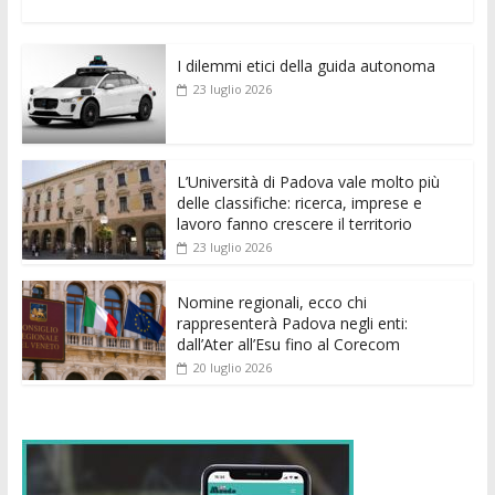
ac
w
m
h
e
e
n
o
e
itt
ai
at
ss
d
k
n
I dilemmi etici della guida autonoma
b
er
l
s
e
di
e
di
23 luglio 2026
o
A
n
t
dI
vi
o
p
g
n
di
k
p
er
L’Università di Padova vale molto più
delle classifiche: ricerca, imprese e
lavoro fanno crescere il territorio
23 luglio 2026
Nomine regionali, ecco chi
rappresenterà Padova negli enti:
dall’Ater all’Esu fino al Corecom
20 luglio 2026