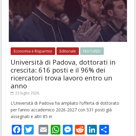
Economia e Risparmio
Editoriale
FEATURED
Università di Padova, dottorati in
crescita: 616 posti e il 96% dei
ricercatori trova lavoro entro un
anno
23 luglio 2026
L’Università di Padova ha ampliato l’offerta di dottorato
per l’anno accademico 2026-2027 con 531 posti già
assegnati e altri 85 in
F
T
E
W
M
R
Li
C