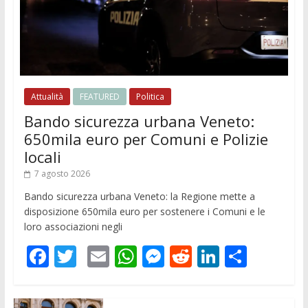
Attualità
FEATURED
Politica
Bando sicurezza urbana Veneto:
650mila euro per Comuni e Polizie
locali
7 agosto 2026
Bando sicurezza urbana Veneto: la Regione mette a
disposizione 650mila euro per sostenere i Comuni e le
loro associazioni negli
F
T
E
W
M
R
Li
C
ac
w
m
h
e
e
n
o
e
itt
ai
at
ss
d
k
n