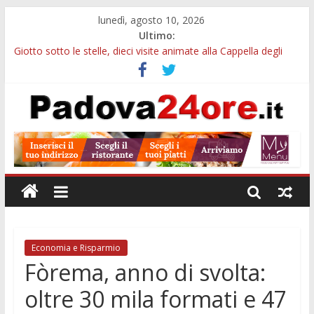
lunedì, agosto 10, 2026
Ultimo:
Giotto sotto le stelle, dieci visite animate alla Cappella degli
Scrovegni a settembre
Notizie di Padova alle ore 23: borse Eni, musei gratuiti e
scadenze universitarie
Concorso Claudio Scimone, 14mila euro ai giovani musicisti:
candidature entro ottobre
Gemellaggi internazionali, 100mila euro ai Comuni veneti:
domande entro il 7 settembre
Alloggi ESU Padova 2026-2027: requisiti, scadenze e domanda
per ottenere un posto letto
Economia e Risparmio
Fòrema, anno di svolta:
oltre 30 mila formati e 47