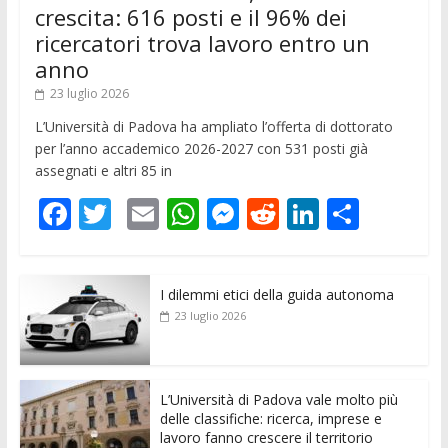
crescita: 616 posti e il 96% dei
ricercatori trova lavoro entro un
anno
23 luglio 2026
L’Università di Padova ha ampliato l’offerta di dottorato
per l’anno accademico 2026-2027 con 531 posti già
assegnati e altri 85 in
F
T
E
W
M
R
Li
C
ac
w
m
h
e
e
n
o
e
itt
ai
at
ss
d
k
n
I dilemmi etici della guida autonoma
b
er
l
s
e
di
e
di
23 luglio 2026
o
A
n
t
dI
vi
o
p
g
n
di
k
p
er
L’Università di Padova vale molto più
delle classifiche: ricerca, imprese e
lavoro fanno crescere il territorio