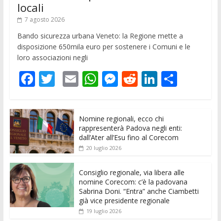
locali
7 agosto 2026
Bando sicurezza urbana Veneto: la Regione mette a
disposizione 650mila euro per sostenere i Comuni e le
loro associazioni negli
F
T
E
W
M
R
Li
C
ac
w
m
h
e
e
n
o
e
itt
ai
at
ss
d
k
n
Nomine regionali, ecco chi
b
er
l
s
e
di
e
di
rappresenterà Padova negli enti:
o
A
n
t
dI
vi
dall’Ater all’Esu fino al Corecom
20 luglio 2026
o
p
g
n
di
k
p
er
Consiglio regionale, via libera alle
nomine Corecom: c’è la padovana
Sabrina Doni. “Entra” anche Ciambetti
già vice presidente regionale
19 luglio 2026