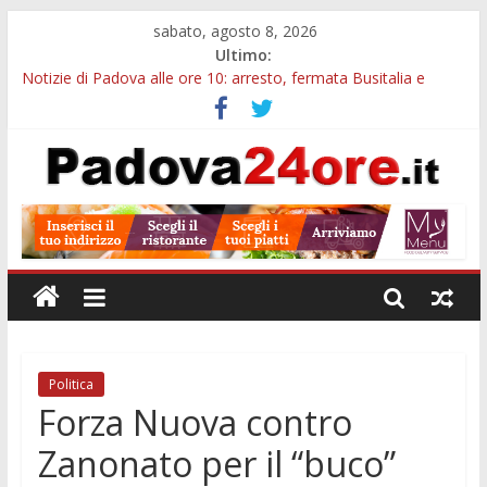
sabato, agosto 8, 2026
Ultimo:
Notizie di Padova alle ore 10: arresto, fermata Busitalia e
tregua dal caldo
Notizie di Padova alle ore 23: maltrattamenti, arresto a
Limena e progetto Cool Shop
Bando sicurezza urbana Veneto: 650mila euro per Comuni e
Polizie locali
Sicurezza esodo estivo Padova: più controlli su strade, stazioni
e treni
Bonus trasporto pubblico Veneto: 200 euro per l’abbonamento
annuale
Politica
Forza Nuova contro
Zanonato per il “buco”