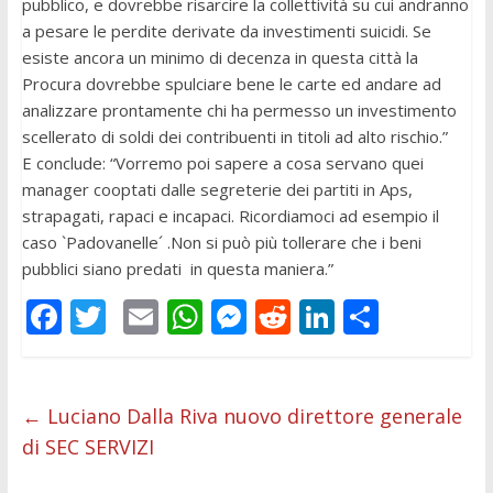
pubblico, e dovrebbe risarcire la collettività su cui andranno
a pesare le perdite derivate da investimenti suicidi. Se
esiste ancora un minimo di decenza in questa città la
Procura dovrebbe spulciare bene le carte ed andare ad
analizzare prontamente chi ha permesso un investimento
scellerato di soldi dei contribuenti in titoli ad alto rischio.”
E conclude: “Vorremo poi sapere a cosa servano quei
manager cooptati dalle segreterie dei partiti in Aps,
strapagati, rapaci e incapaci. Ricordiamoci ad esempio il
caso `Padovanelle´ .Non si può più tollerare che i beni
pubblici siano predati in questa maniera.”
F
T
E
W
M
R
Li
C
ac
w
m
h
e
e
n
o
e
itt
ai
at
ss
d
k
n
b
er
l
s
e
di
e
di
←
Luciano Dalla Riva nuovo direttore generale
di SEC SERVIZI
o
A
n
t
dI
vi
o
p
g
n
di