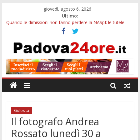
giovedì, agosto 6, 2026
Ultimo:
Quando le dimissioni non fanno perdere la NASpI: le tutele
previste nei casi di violenza di genere
Ferragosto in Prato della Valle, da Tracy Spencer a Valeria
Rossi: musica e fuochi
Notizie di Padova ore 10: Hiroshima, nuovo corso MedTech,
viabilità e imprese sui mercati esteri
Notizie di Padova alle ore 21: SIT torna all’utile, crescono le
auto nuove e concorsi comunali
Transizione 4.0, più tempo alle imprese del Padovano:
prorogate le comunicazioni sugli investimenti
Golosità
Il fotografo Andrea
Rossato lunedì 30 a