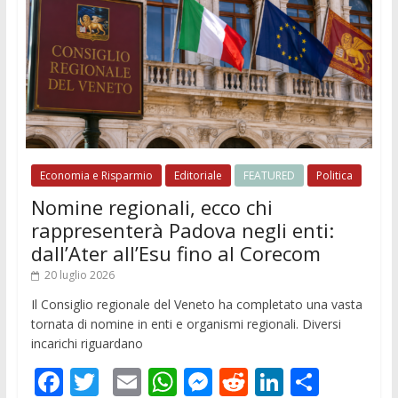
Economia e Risparmio
Editoriale
FEATURED
Politica
Nomine regionali, ecco chi
rappresenterà Padova negli enti:
dall’Ater all’Esu fino al Corecom
20 luglio 2026
Il Consiglio regionale del Veneto ha completato una vasta
tornata di nomine in enti e organismi regionali. Diversi
incarichi riguardano
F
T
E
W
M
R
Li
C