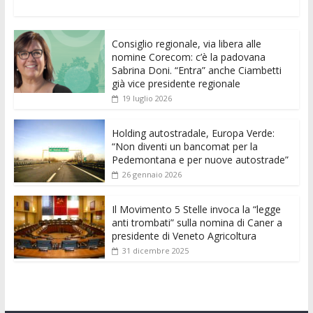
ac
w
m
h
e
e
n
o
e
itt
ai
at
ss
d
k
n
Consiglio regionale, via libera alle
b
er
l
s
e
di
e
di
nomine Corecom: c’è la padovana
o
A
n
t
dI
vi
Sabrina Doni. “Entra” anche Ciambetti
già vice presidente regionale
o
p
g
n
di
19 luglio 2026
k
p
er
Holding autostradale, Europa Verde:
“Non diventi un bancomat per la
Pedemontana e per nuove autostrade”
26 gennaio 2026
Il Movimento 5 Stelle invoca la “legge
anti trombati” sulla nomina di Caner a
presidente di Veneto Agricoltura
31 dicembre 2025