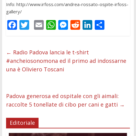
Info: http://www.irfoss.com/andrea-rossato-ospite-irfoss-
gallery/
F
T
E
W
M
R
Li
C
ac
w
m
h
e
e
n
o
e
itt
ai
at
ss
d
k
n
b
er
l
s
e
di
e
di
←
Radio Padova lancia le t-shirt
#ancheiosonomona ed il primo ad indossarne
o
A
n
t
dI
vi
una è Oliviero Toscani
o
p
g
n
di
k
p
er
Padova generosa ed ospitale con gli aimali:
raccolte 5 tonellate di cibo per cani e gatti
→
Editoriale