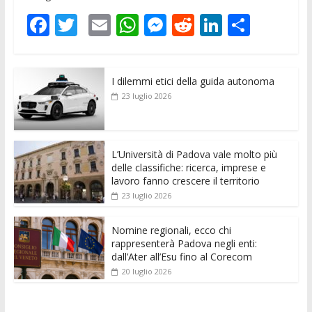
F
T
E
W
M
R
Li
C
ac
w
m
h
e
e
n
o
e
itt
ai
at
ss
d
k
n
I dilemmi etici della guida autonoma
b
er
l
s
e
di
e
di
23 luglio 2026
o
A
n
t
dI
vi
o
p
g
n
di
k
p
er
L’Università di Padova vale molto più
delle classifiche: ricerca, imprese e
lavoro fanno crescere il territorio
23 luglio 2026
Nomine regionali, ecco chi
rappresenterà Padova negli enti:
dall’Ater all’Esu fino al Corecom
20 luglio 2026