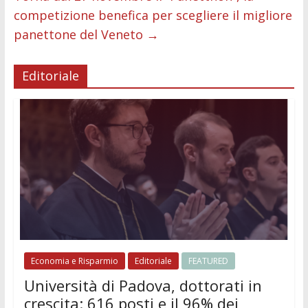
competizione benefica per scegliere il migliore
panettone del Veneto
→
Editoriale
Economia e Risparmio
Editoriale
FEATURED
Università di Padova, dottorati in
crescita: 616 posti e il 96% dei