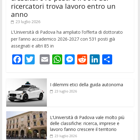
ricercatori trova lavoro entro un
anno
23 luglio 2026
L’Università di Padova ha ampliato l’offerta di dottorato
per l’anno accademico 2026-2027 con 531 posti già
assegnati e altri 85 in
F
T
E
W
M
R
Li
C
ac
w
m
h
e
e
n
o
e
itt
ai
at
ss
d
k
n
I dilemmi etici della guida autonoma
b
er
l
s
e
di
e
di
23 luglio 2026
o
A
n
t
dI
vi
o
p
g
n
di
k
p
er
L’Università di Padova vale molto più
delle classifiche: ricerca, imprese e
lavoro fanno crescere il territorio
23 luglio 2026