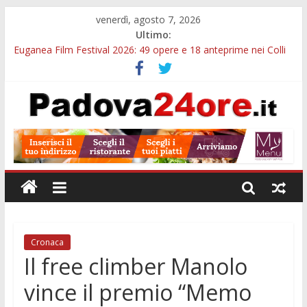
venerdì, agosto 7, 2026
Ultimo:
Euganea Film Festival 2026: 49 opere e 18 anteprime nei Colli
Euganei
Slow Looking agli Eremitani: un’ora per osservare davvero
un’opera
Notizie di Padova alle ore 21: lavoratore morto, credito sul
gasolio e IA nei Comuni
Orto Botanico Padova: visite ed escursioni fino a settembre
Concorso Università di Padova: 5 funzionari, domande entro il
7 agosto
Cronaca
Il free climber Manolo
vince il premio “Memo