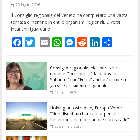
20 luglio 2026
Il Consiglio regionale del Veneto ha completato una vasta
tornata di nomine in enti e organismi regionali. Diversi
incarichi riguardano
F
T
E
W
M
R
Li
C
ac
w
m
h
e
e
n
o
e
itt
ai
at
ss
d
k
n
Consiglio regionale, via libera alle
b
er
l
s
e
di
e
di
nomine Corecom: c’è la padovana
o
A
n
t
dI
vi
Sabrina Doni. “Entra” anche Ciambetti
già vice presidente regionale
o
p
g
n
di
19 luglio 2026
k
p
er
Holding autostradale, Europa Verde:
“Non diventi un bancomat per la
Pedemontana e per nuove autostrade”
26 gennaio 2026