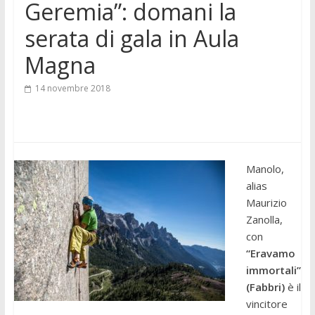
Geremia”: domani la
serata di gala in Aula
Magna
14 novembre 2018
Manolo,
alias
Maurizio
Zanolla,
con
“Eravamo
immortali”
(Fabbri)
è il
vincitore