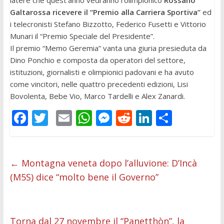
latere che quest’anno vedranno l’olimpionico
Rossano
Galtarossa ricevere il “Premio alla Carriera Sportiva”
ed
i telecronisti Stefano Bizzotto, Federico Fusetti e Vittorio
Munari il “Premio Speciale del Presidente”.
Il premio “Memo Geremia” vanta una giuria presieduta da
Dino Ponchio e composta da operatori del settore,
istituzioni, giornalisti e olimpionici padovani e ha avuto
come vincitori, nelle quattro precedenti edizioni, Lisi
Bovolenta, Bebe Vio, Marco Tardelli e Alex Zanardi.
F
T
E
W
M
R
Li
C
ac
w
m
h
e
e
n
o
e
itt
ai
at
ss
d
k
n
b
er
l
s
e
di
e
di
←
Montagna veneta dopo l’alluvione: D’Incà
(M5S) dice “molto bene il Governo”
o
A
n
t
dI
vi
o
p
g
n
di
k
p
er
Torna dal 27 novembre il “Panetthòn”, la